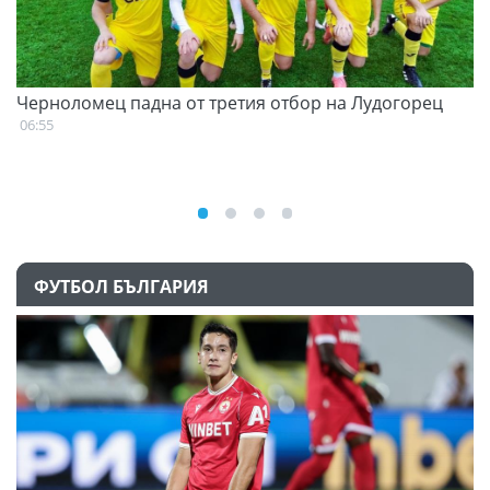
Черноломец падна от третия отбор на Лудогорец
С
н
06:55
07
ФУТБОЛ БЪЛГАРИЯ