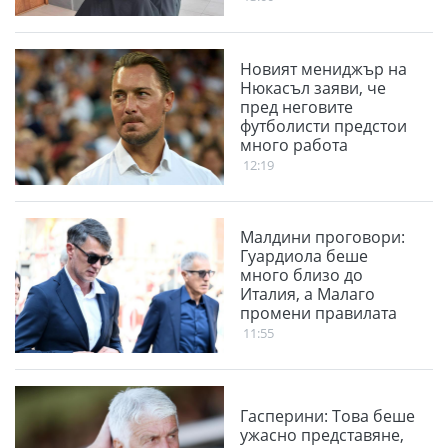
Новият мениджър на
Нюкасъл заяви, че
пред неговите
футболисти предстои
много работа
12:19
Малдини проговори:
Гуардиола беше
много близо до
Италия, а Малаго
промени правилата
11:55
Гасперини: Това беше
ужасно представяне,