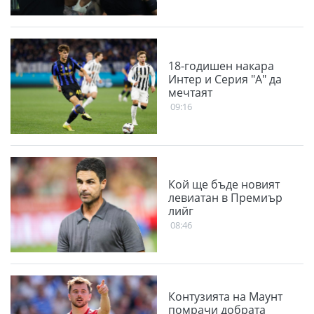
18-годишен накара
Интер и Серия "А" да
мечтаят
09:16
Кой ще бъде новият
левиатан в Премиър
лийг
08:46
Контузията на Маунт
помрачи добрата