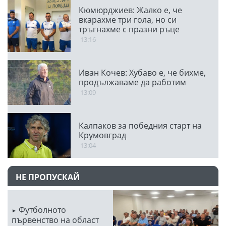
Кюмюрджиев: Жалко е, че
вкарахме три гола, но си
тръгнахме с празни ръце
13:16
Иван Кочев: Хубаво е, че бихме,
продължаваме да работим
13:09
Калпаков за победния старт на
Крумовград
13:04
НЕ ПРОПУСКАЙ
Футболното
първенство на област