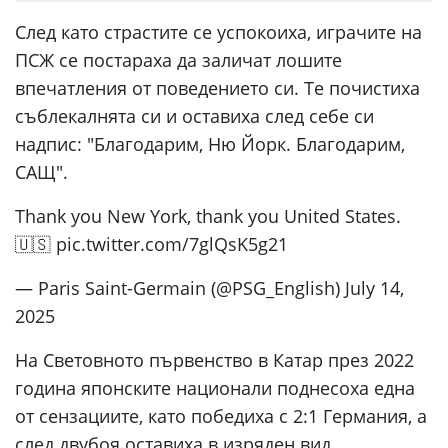
След като страстите се успокоиха, играчите на
ПСЖ се постараха да заличат лошите
впечатления от поведението си. Те почистиха
съблекалнята си и оставиха след себе си
надпис: "Благодарим, Ню Йорк. Благодарим,
САЩ".
Thank you New York, thank you United States.
🇺🇸 pic.twitter.com/7glQsK5g21
— Paris Saint-Germain (@PSG_English) July 14,
2025
На Световното първенство в Катар през 2022
година японските национали поднесоха една
от сензациите, като победиха с 2:1 Германия, а
след двубоя оставиха в изряден вид