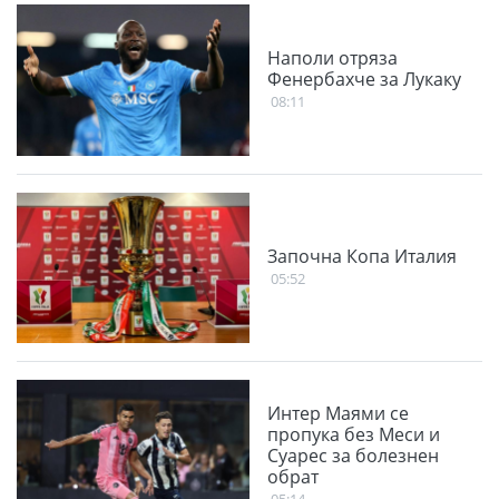
Наполи отряза
Фенербахче за Лукаку
08:11
Започна Копа Италия
05:52
Интер Маями се
пропука без Меси и
Суарес за болезнен
обрат
05:14