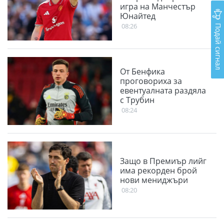
игра на Манчестър
Юнайтед
Подай сигнал
08:26
От Бенфика
проговориха за
евентуалната раздяла
с Трубин
08:24
Защо в Премиър лийг
има рекорден брой
нови мениджъри
08:20