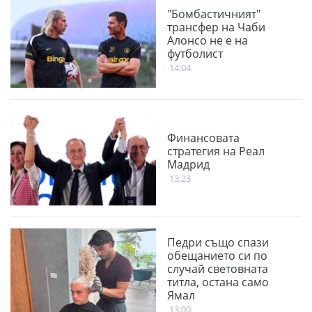
"Бомбастичният"
трансфер на Чаби
Алонсо не е на
футболист
14:04
Финансовата
стратегия на Реал
Мадрид
13:23
Педри също спази
обещанието си по
случай световната
титла, остана само
Ямал
13:00