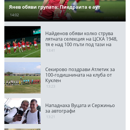
Янев обяви групата: Пиедраита е аут
14:02
Найденов обяви колко струва
лятната селекция на ЦСКА 1948,
тя е над 100 пъти под тази на
ПАО
13:41
Секирово поздрави Атлетик за
100-годишнината на клуба от
Куклен
13:23
Нападнаха Вуцата и Сержиньо
за автографи
13:21