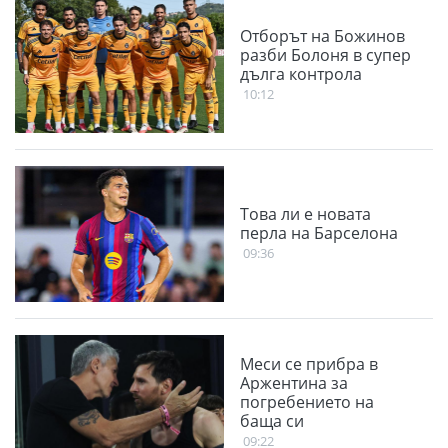
Отборът на Божинов
разби Болоня в супер
дълга контрола
10:12
Това ли е новата
перла на Барселона
09:36
Меси се прибра в
Аржентина за
погребението на
баща си
09:22