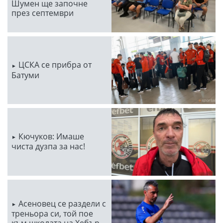
Шумен ще започне
през септември
ЦСКА се прибра от
Батуми
Кючуков: Имаше
чиста дузпа за нас!
Асеновец се раздели с
треньора си, той пое
към школата на Хебър