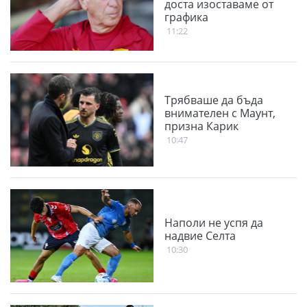
доста изоставаме от
графика
11:22
Трябваше да бъда
внимателен с Маунт,
призна Карик
10:47
Наполи не успя да
надвие Селта
10:30