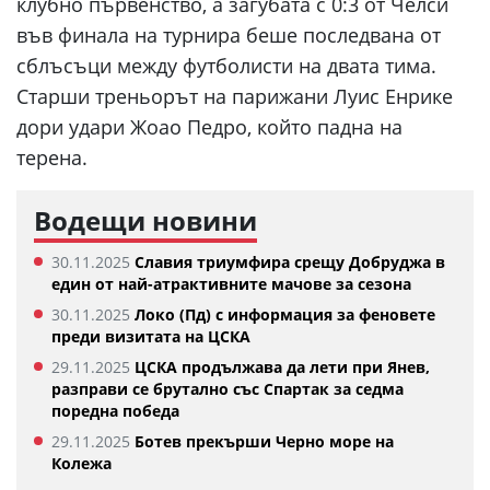
клубно първенство, а загубата с 0:3 от Челси
във финала на турнира беше последвана от
сблъсъци между футболисти на двата тима.
Старши треньорът на парижани Луис Енрике
дори удари Жоао Педро, който падна на
терена.
Водещи новини
30.11.2025
Славия триумфира срещу Добруджа в
един от най-атрактивните мачове за сезона
30.11.2025
Локо (Пд) с информация за феновете
преди визитата на ЦСКА
29.11.2025
ЦСКА продължава да лети при Янев,
разправи се брутално със Спартак за седма
поредна победа
29.11.2025
Ботев прекърши Черно море на
Колежа