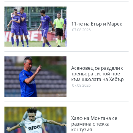
11-те на Етър и Марек
07.08.2026
Асеновец се раздели с
треньора си, той пое
към школата на Хебър
07.08.2026
Халф на Монтана се
размина с тежка
контузия