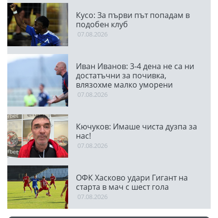
Кусо: За първи път попадам в
подобен клуб
07.08.2026
Иван Иванов: 3-4 дена не са ни
достатъчни за почивка,
влязохме малко уморени
07.08.2026
Кючуков: Имаше чиста дузпа за
нас!
07.08.2026
ОФК Хасково удари Гигант на
старта в мач с шест гола
07.08.2026