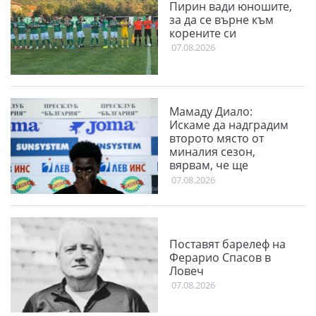
Пирин вади юношите,
за да се върне към
корените си
07.08.2026
Мамаду Диало:
Искаме да надградим
второто място от
миналия сезон,
вярвам, че ще
победим
07.08.2026
Панатинайкос
Поставят барелеф на
Ферарио Спасов в
Ловеч
07.08.2026