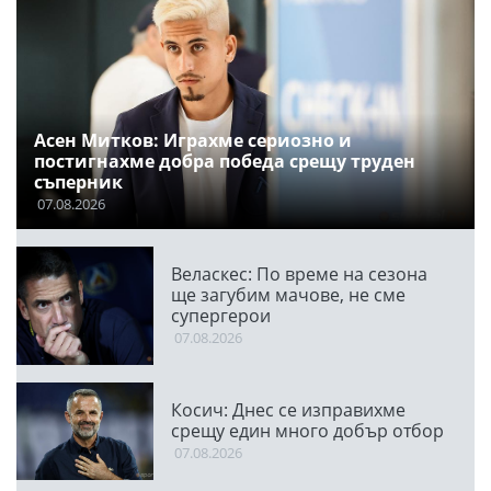
Асен Митков: Играхме сериозно и
постигнахме добра победа срещу труден
съперник
07.08.2026
Веласкес: По време на сезона
ще загубим мачове, не сме
супергерои
07.08.2026
Косич: Днес се изправихме
срещу един много добър отбор
07.08.2026