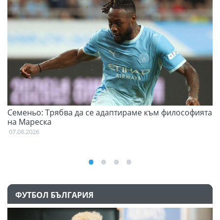
Семеньо: Трябва да се адаптираме към философията
Ф
на Мареска
07
07.08.2026
ФУТБОЛ БЪЛГАРИЯ