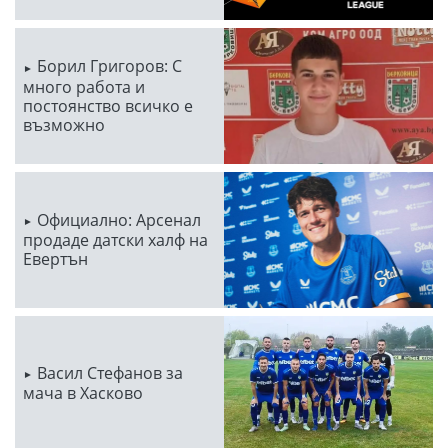
Борил Григоров: С
много работа и
постоянство всичко е
възможно
Официално: Арсенал
продаде датски халф на
Евертън
Васил Стефанов за
мача в Хасково