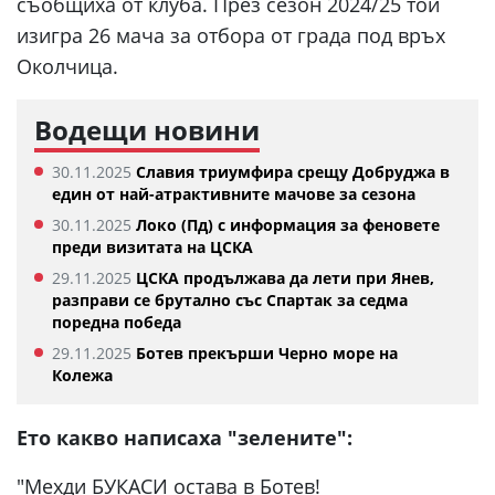
съобщиха от клуба. През сезон 2024/25 той
изигра 26 мача за отбора от града под връх
Околчица.
Водещи новини
30.11.2025
Славия триумфира срещу Добруджа в
един от най-атрактивните мачове за сезона
30.11.2025
Локо (Пд) с информация за феновете
преди визитата на ЦСКА
29.11.2025
ЦСКА продължава да лети при Янев,
разправи се брутално със Спартак за седма
поредна победа
29.11.2025
Ботев прекърши Черно море на
Колежа
Ето какво написаха "зелените":
"Мехди БУКАСИ остава в Ботев!