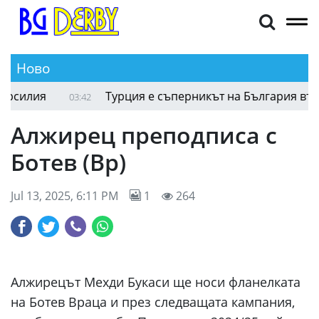
Ново
силия
Турция е съперникът на България във фи
03:42
Алжирец преподписа с
Ботев (Вр)
Jul 13, 2025, 6:11 PM
1
264
Алжирецът Мехди Букаси ще носи фланелката
на Ботев Враца и през следващата кампания,