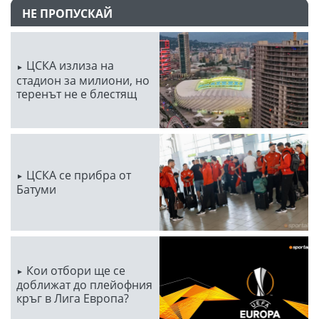
НЕ ПРОПУСКАЙ
ЦСКА излиза на
стадион за милиони, но
теренът не е блестящ
ЦСКА се прибра от
Батуми
Кои отбори ще се
доближат до плейофния
кръг в Лига Европа?