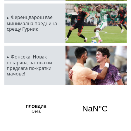
Ференцварош взе
минимална преднина
срещу Гурник
Фонсека: Новак
остарява, затова ни
предлага по-кратки
мачове!