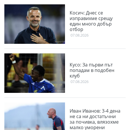
Косич: Днес се
изправихме срещу
един много добър
отбор
07.08.2026
Кусо: За първи път
попадам в подобен
клуб
07.08.2026
Иван Иванов: 3-4 дена
не са ни достатъчни
за почивка, влязохме
малко уморени