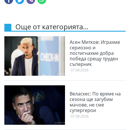
Още от категорията...
Асен Митков: Играхме
сериозно и
постигнахме добра
победа срещу труден
съперник
07.08.2026
Веласкес: По време на
сезона ще загубим
мачове, не сме
супергерои
07.08.2026