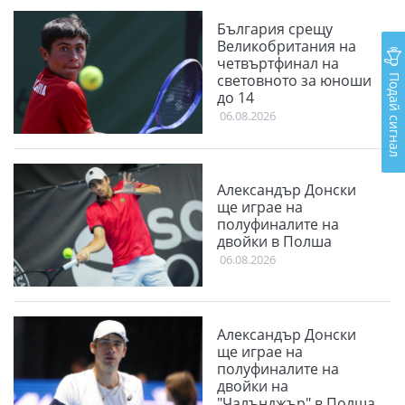
България срещу
Великобритания на
четвъртфинал на
Подай сигнал
световното за юноши
до 14
06.08.2026
Александър Донски
ще играе на
полуфиналите на
двойки в Полша
06.08.2026
Александър Донски
ще играе на
полуфиналите на
двойки на
"Чалънджър" в Полша