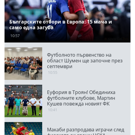
Българските отбори в Европа: 15 мача и
само една загуба
10:57
Футболното първенство на
област Шумен ще започне през
септември
10:55
Еуфория в Троян! Обединиха
футболните клубове, Мартин
Кушев повежда новият ФК
Чавдар
10:41
Макаби разпродава играчи след