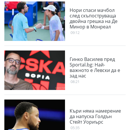
Нори спаси мачбол
след скъпоструваща
двойна грешка на Де
Минор в Монреал
09:12
Гинко Василев пред
Sportal.bg: Най-
важното е Левски да е
зад нас
08:21
Къри няма намерение
да напуска Голдън
Стейт Уориърс
05:35