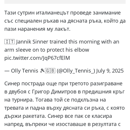
Тази сутрин италианецът проведе занимание
със специален ръкав на дясната ръка, който да
пази наранения му лакът.
🇮🇹 Jannik Sinner trained this morning with an
arm sleeve on to protect his elbow
pic.twitter.com/JqP67cfElM
— Olly Tennis 🎾🇬🇧 (@Olly_Tennis_) July 9, 2025
Синер пострада още при третото разиграване
в двубоя с Григор Димитров в предишния кръг
на турнира. Тогава той се подхлъзна на
тревата и падна върху дясната си ръка, с която
държи ракетата. Синер все пак се класира
напред, въпреки че изоставаше в резултата с