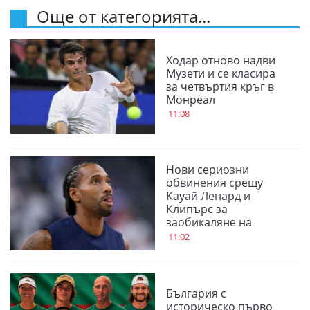
Още от категорията...
Ходар отново надви
Музети и се класира
за четвъртия кръг в
Монреал
11:08
Нови сериозни
обвинения срещу
Кауай Ленард и
Клипърс за
заобикаляне на
тавана на заплатите
11:02
България с
историческо първо