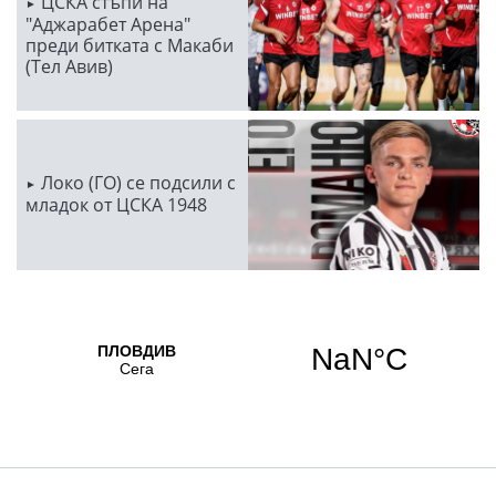
ЦСКА стъпи на
"Аджарабет Арена"
преди битката с Макаби
(Тел Авив)
Локо (ГО) се подсили с
младок от ЦСКА 1948