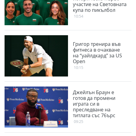
участие на Световната
купа по пикълбол
10:54
Григор тренира във
фитнеса в очакване
на “уайлдкард” за US
Open
10:15
Джейлън Браун е
готов да промени
играта си в
преследване на
титлата със 76ърс
09:25