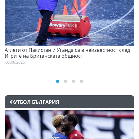
Атлети от Пакистан и Уганда са в неизвестност след
С
Игрите на Британската общност
н
05.08.2026
03
ФУТБОЛ БЪЛГАРИЯ