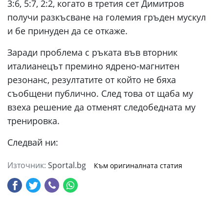
3:6, 5:7, 2:2, когато в третия сет Димитров
получи разкъсване на големия гръден мускул
и бе принуден да се откаже.
Заради проблема с ръката във вторник
италианецът премино ядрено-магнитен
резонанс, резултатите от който не бяха
съобщени публично. След това от щаба му
взеха решение да отменят следобедната му
тренировка.
Следвай ни:
Източник:
Sportal.bg
Към оригиналната статия