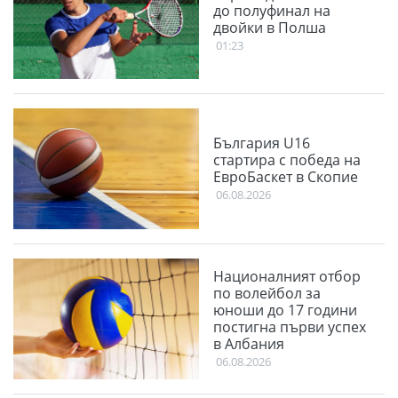
до полуфинал на
двойки в Полша
01:23
България U16
стартира с победа на
ЕвроБаскет в Скопие
06.08.2026
Националният отбор
по волейбол за
юноши до 17 години
постигна първи успех
в Албания
06.08.2026