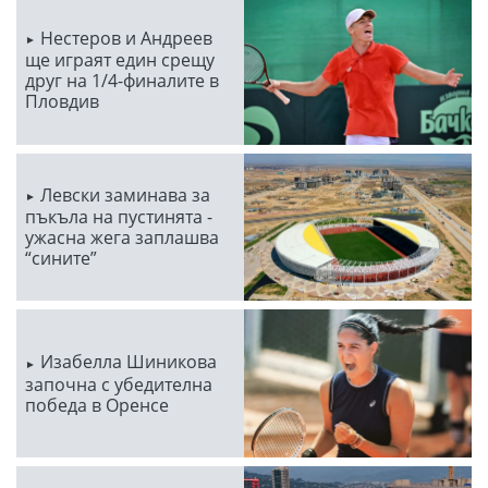
Нестеров и Андреев
ще играят един срещу
друг на 1/4-финалите в
Пловдив
Левски заминава за
пъкъла на пустинята -
ужасна жега заплашва
“сините”
Изабелла Шиникова
започна с убедителна
победа в Оренсе