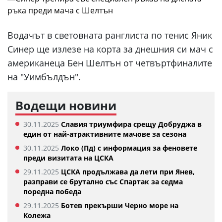
Водачът в световната ранглиста по тенис Яник
Синер ще излезе на корта за днешния си мач с
американеца Бен Шелтън от четвъртфиналите
на "Уимбълдън".
Водещи новини
30.11.2025
Славия триумфира срещу Добруджа в
един от най-атрактивните мачове за сезона
30.11.2025
Локо (Пд) с информация за феновете
преди визитата на ЦСКА
29.11.2025
ЦСКА продължава да лети при Янев,
разправи се брутално със Спартак за седма
поредна победа
29.11.2025
Ботев прекърши Черно море на
Колежа