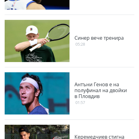
Синер вече тренира
05:28
Антъни Генов е на
полуфинал на двойки
в Пловдив
01:57
Керемедчиев стигна