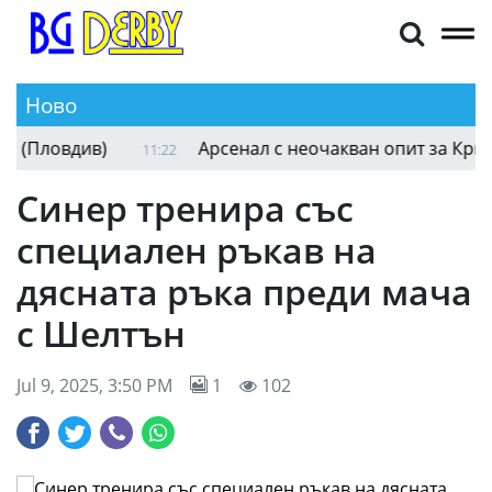
Ново
(Пловдив)
Aрсенал с неочакван опит за Кристи
11:22
Синер тренира със
специален ръкав на
дясната ръка преди мача
с Шелтън
Jul 9, 2025, 3:50 PM
1
102