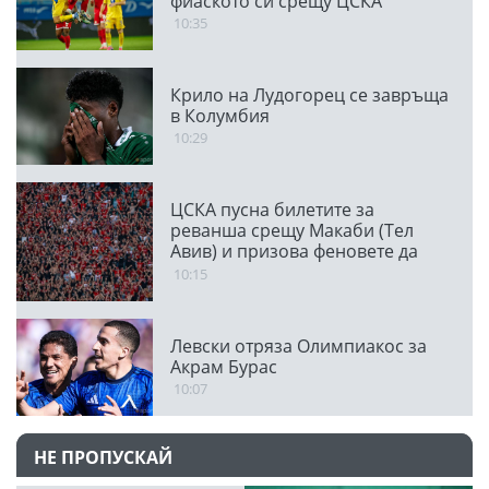
фиаското си срещу ЦСКА
10:35
Крило на Лудогорец се завръща
в Колумбия
10:29
ЦСКА пусна билетите за
реванша срещу Макаби (Тел
Авив) и призова феновете да
напълнят Националния стадион
10:15
Левски отряза Олимпиакос за
Акрам Бурас
10:07
НЕ ПРОПУСКАЙ