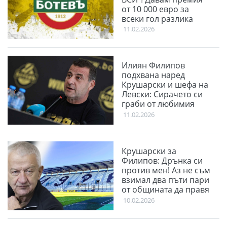
от 10 000 евро за
всеки гол разлика
11.02.2026
Илиян Филипов
подхвана наред
Крушарски и шефа на
Левски: Сирачето си
граби от любимия
клуб
11.02.2026
Крушарски за
Филипов: Дрънка си
против мен! Аз не съм
взимал два пъти пари
от общината да правя
терен
10.02.2026