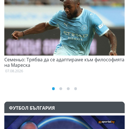
Семеньо: Трябва да се адаптираме към философията
Ф
на Мареска
07
07.08.2026
ФУТБОЛ БЪЛГАРИЯ