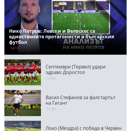
Нико Петров: Левски и Веласкес са
единствените протагонисти в българския
футбол
14:13
Септември (Тервел) удари
здраво Доростол
13:33
Васил Стефанов за фалстартът
на Гигант
12:59
Локо (Мездра) с победа в Червен