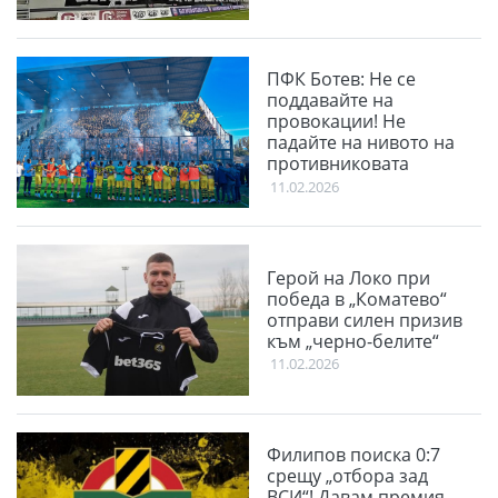
ПФК Ботев: Не се
поддавайте на
провокации! Не
падайте на нивото на
противниковата
публика
11.02.2026
Герой на Локо при
победа в „Коматево“
отправи силен призив
към „черно-белите“
11.02.2026
Филипов поиска 0:7
срещу „отбора зад
ВСИ“! Давам премия