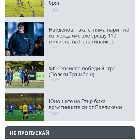
бряг
12:43
Найденов: Така е, няма пари - не
изглеждахме зле срещу 110
милиона на Панатинайкос
12:32
ФК Севлиево победи Янтра
(Полски Тръмбеш)
12:23
Юношите на Етър биха
връстниците си от Павликени
12:02
НЕ ПРОПУСКАЙ