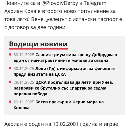
Новините са в @PlovdivDerby в Telegram
Адриан Кова е второто ново попълнение за
това лято! Венецуелецът с испански паспорт е
с договор за две години!
Водещи новини
30.11.2025
Славия триумфира срещу Добруджа в
един от най-атрактивните мачове за сезона
30.11.2025
Локо (Пд) с информация за феновете
преди визитата на ЦСКА
29.11.2025
ЦСКА продължава да лети при Янев,
разправи се брутално със Спартак за седма
поредна победа
29.11.2025
Ботев прекърши Черно море на
Колежа
Адриан е роден на 13.02.2001 година и играе