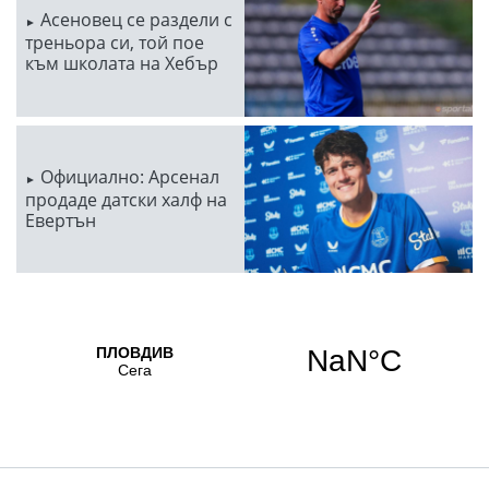
Асеновец се раздели с
треньора си, той пое
към школата на Хебър
Официално: Арсенал
продаде датски халф на
Евертън