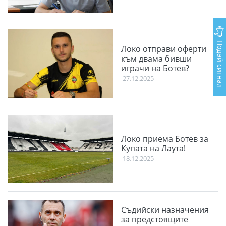
Подай сигнал
Локо отправи оферти
към двама бивши
играчи на Ботев?
27.12.2025
Локо приема Ботев за
Купата на Лаута!
18.12.2025
Съдийски назначения
за предстоящите