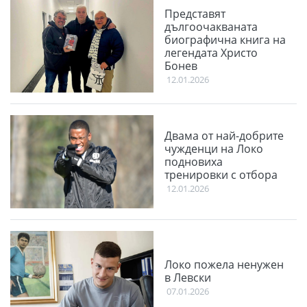
Представят
дългоочакваната
биографична книга на
легендата Христо
Бонев
12.01.2026
Двама от най-добрите
чужденци на Локо
подновиха
тренировки с отбора
12.01.2026
Локо пожела ненужен
в Левски
07.01.2026