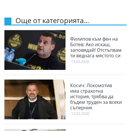
Още от категорията...
Филипов към фен на
Ботев: Ако искаш,
заповядай! Отстъпвам
ти веднага мястото си
13.02.2026
Косич: Локомотив
има страхотна
история, трябва да
бъдем труден за всеки
съперник
12.02.2026