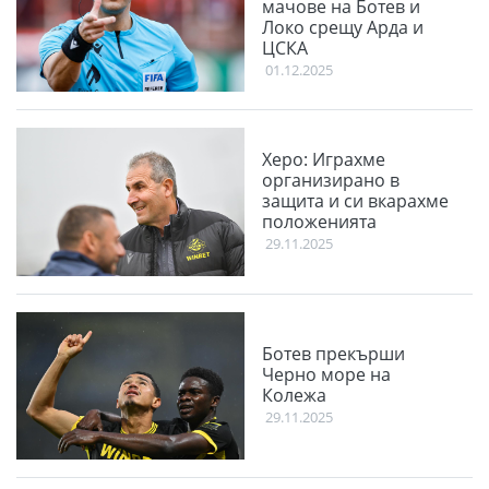
мачове на Ботев и
Локо срещу Арда и
ЦСКА
01.12.2025
Херо: Играхме
организирано в
защита и си вкарахме
положенията
29.11.2025
Ботев прекърши
Черно море на
Колежа
29.11.2025