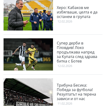
Херо: Кабаков ме
избягваше, целта е да
останем в групата
12.02.2026
Супер дерби в
Пловдив! Локо
продължава напред
за Купата след здрава
битка с Ботев
12.02.2026
Трибуна Бесика:
Победа за футбола!
Резултатът на терена
зависи и от нас
11.02.2026