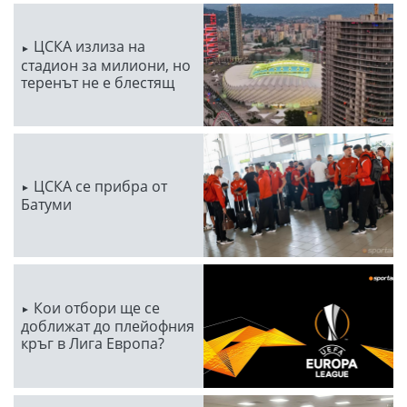
ЦСКА излиза на
стадион за милиони, но
теренът не е блестящ
ЦСКА се прибра от
Батуми
Кои отбори ще се
доближат до плейофния
кръг в Лига Европа?