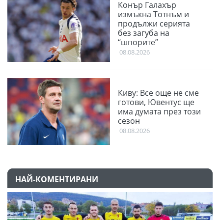
Конър Галахър
измъкна Тотнъм и
продължи серията
без загуба на
“шпорите”
08.08.2026
Киву: Все още не сме
готови, Ювентус ще
има думата през този
сезон
08.08.2026
НАЙ-КОМЕНТИРАНИ