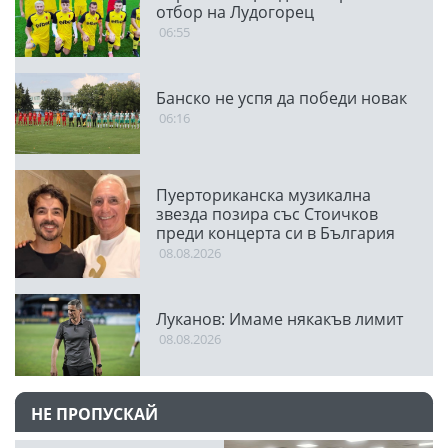
отбор на Лудогорец
06:55
Банско не успя да победи новак
06:16
Пуерториканска музикална
звезда позира със Стоичков
преди концерта си в България
08.08.2026
Луканов: Имаме някакъв лимит
08.08.2026
НЕ ПРОПУСКАЙ