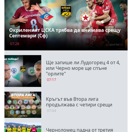
Окриленият ЦСКА трябва да внимава срещу
Септември (Сф)
07:28
Ще запише ли Лудогорец 4 от 4,
или Черно море ще спъне
"орлите"
07:17
Кръгът във Втора лига
продължава с четири срещи
07:04
Черноломец падна от третия