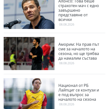
Алонсо: Това беше
страхотен мач с едно
завършено
представяне от
всички
08.08.2026
Аморим: На прав път
сме за началото на
сезона, но ще трябва
да намалим състава
08.08.2026
Национал от РБ
Лайпциг се контузи и
е под въпрос за
началото на сезона
08.08.2026