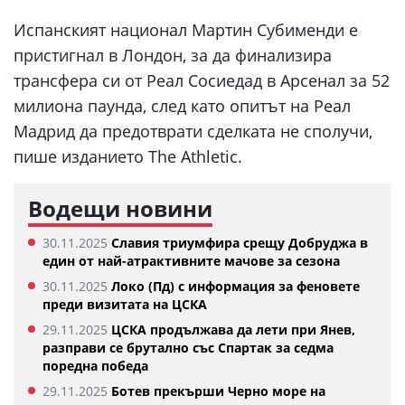
Испанският национал Мартин Субименди е
пристигнал в Лондон, за да финализира
трансфера си от Реал Сосиедад в Арсенал за 52
милиона паунда, след като опитът на Реал
Мадрид да предотврати сделката не сполучи,
пише изданието The Athletic.
Водещи новини
30.11.2025
Славия триумфира срещу Добруджа в
един от най-атрактивните мачове за сезона
30.11.2025
Локо (Пд) с информация за феновете
преди визитата на ЦСКА
29.11.2025
ЦСКА продължава да лети при Янев,
разправи се брутално със Спартак за седма
поредна победа
29.11.2025
Ботев прекърши Черно море на