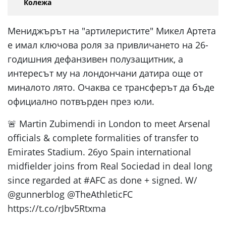
Колежа
Мениджърът на "артилеристите" Микел Артета
е имал ключова роля за привличането на 26-
годишния дефанзивен полузащитник, а
интересът му на лондончани датира още от
миналото лято. Очаква се трансферът да бъде
официално потвърден през юли.
🚨 Martin Zubimendi in London to meet Arsenal
officials & complete formalities of transfer to
Emirates Stadium. 26yo Spain international
midfielder joins from Real Sociedad in deal long
since regarded at #AFC as done + signed. W/
@gunnerblog @TheAthleticFC
https://t.co/rJbv5Rtxma