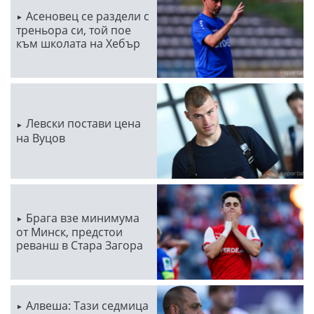
Асеновец се раздели с
треньора си, той пое
към школата на Хебър
Левски постави цена
на Вуцов
Брага взе минимума
от Минск, предстои
реванш в Стара Загора
Алвеша: Тази седмица