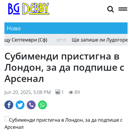
Ново
 Септември (Сф)
Ще запише ли Лудогорец 4 от 
07:17
Субименди пристигна в
Лондон, за да подпише с
Арсенал
Jun 20, 2025, 5:08 PM
1
89