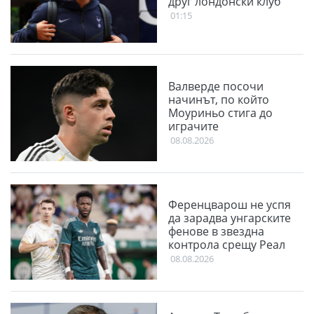
друг лондонски клуб
01:15
Валверде посочи
начинът, по който
Моуриньо стига до
играчите
08.08.2026
Ференцварош не успя
да зарадва унгарските
фенове в звездна
контрола срещу Реал
08.08.2026