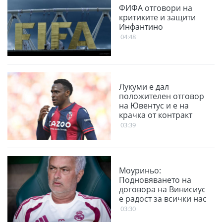
ФИФА отговори на
критиките и защити
Инфантино
04:48
Лукуми е дал
положителен отговор
на Ювентус и е на
крачка от контракт
03:39
Моуриньо:
Подновяването на
договора на Винисиус
е радост за всички нас
03:30