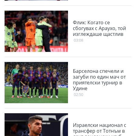
Флик: Когато се
сбогувах с Араухо, той
изглеждаше щастлив
03:08
Барселона спечели и
загуби по един мач от
приятелски турнир в
Удине
02:50
Израелски национал с
трансфер от Тотнъм в