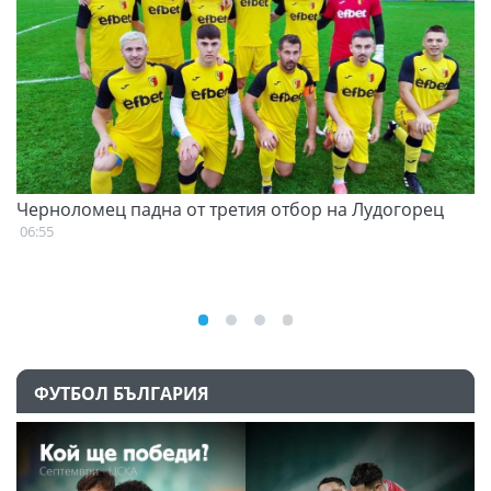
Черноломец падна от третия отбор на Лудогорец
С
н
06:55
07
ФУТБОЛ БЪЛГАРИЯ