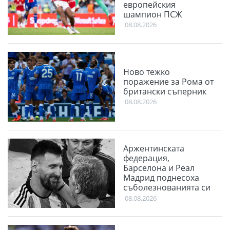
европейския
шампион ПСЖ
08.08.2026
Ново тежко
поражение за Рома от
британски съперник
08.08.2026
Аржентинската
федерация,
Барселона и Реал
Мадрид поднесоха
съболезнованията си
към Меси
08.08.2026