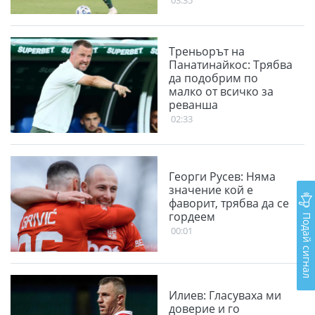
03:35
Треньорът на
Панатинайкос: Трябва
да подобрим по
малко от всичко за
реванша
02:33
Георги Русев: Няма
значение кой е
фаворит, трябва да се
гордеем
Подай сигнал
00:01
Илиев: Гласуваха ми
доверие и го