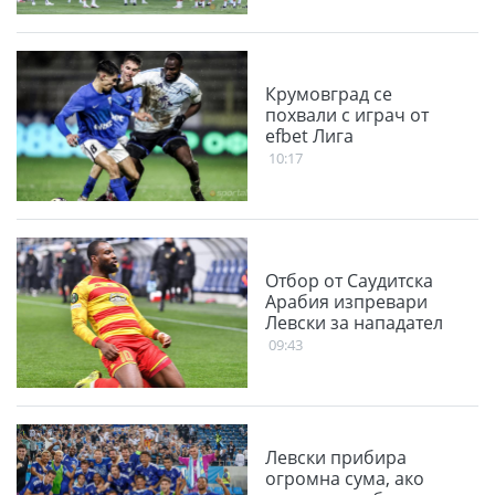
Крумовград се
похвали с играч от
efbet Лига
10:17
Отбор от Саудитска
Арабия изпревари
Левски за нападател
09:43
Левски прибира
огромна сума, ако