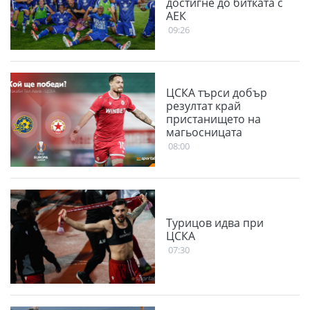
достигне до битката с
АЕК
09:26
ЦСКА търси добър
резултат край
пристанището на
магьосницата
08:00
Турицов идва при
ЦСКА
07:30