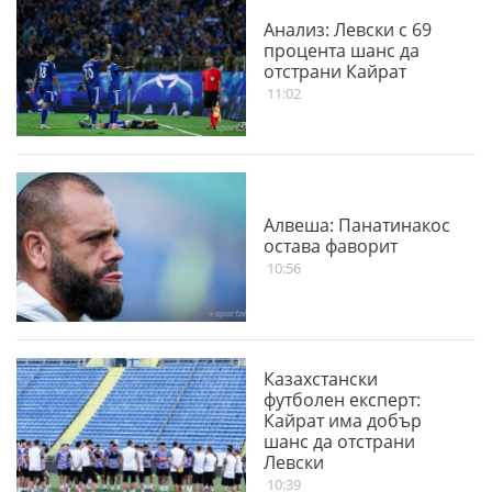
Анализ: Левски с 69
процента шанс да
отстрани Кайрат
11:02
Алвеша: Панатинакос
остава фаворит
10:56
Казахстански
футболен експерт:
Кайрат има добър
шанс да отстрани
Левски
10:39