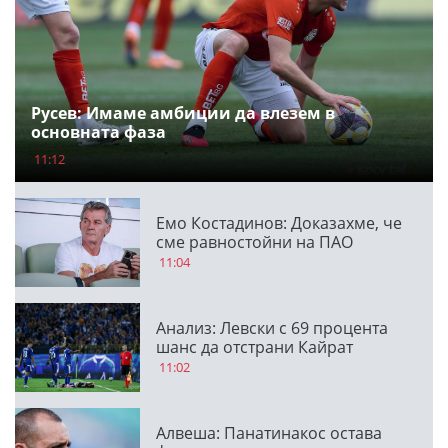
Русев: Имаме амбиции да влезем в
основната фаза
11:12
Емо Костадинов: Доказахме, че
сме равностойни на ПАО
11:04
Анализ: Левски с 69 процента
шанс да отстрани Кайрат
11:02
Алвеша: Панатинакос остава