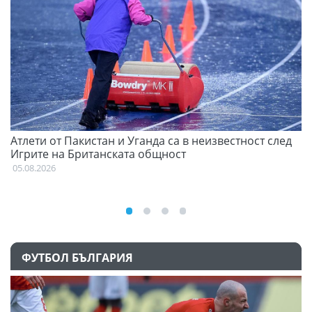
Атлети от Пакистан и Уганда са в неизвестност след
Д
Игрите на Британската общност
05
05.08.2026
ФУТБОЛ БЪЛГАРИЯ