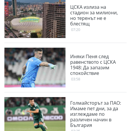
ЦСКА излиза на
стадион за милиони,
но теренът не е
блестящ
07:20
Иняки Пеня след
равенството с ЦСКА
1948: Да запазим
спокойствие
03:58
Голмайсторът за ПАО:
Имаме пет дни, за да
изглеждаме по
различен начин в
България