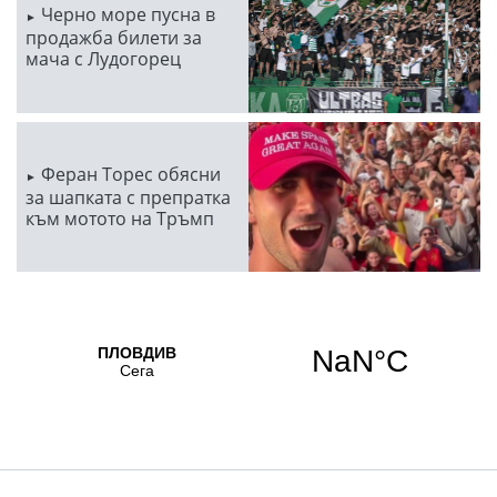
Черно море пусна в
продажба билети за
мача с Лудогорец
Феран Торес обясни
за шапката с препратка
към мотото на Тръмп