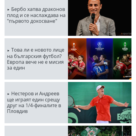
Бербо хапва драконов
плод и се наслаждава на
"първото докосване"
Това ли е новото лице
на българския футбол?
Европа вече не е мисия
за един
Нестеров и Андреев
ще играят един срещу
друг на 1/4-финалите в
Пловдив