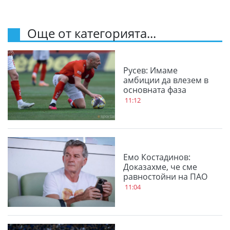
Още от категорията...
Русев: Имаме
амбиции да влезем в
основната фаза
11:12
Емо Костадинов:
Доказахме, че сме
равностойни на ПАО
11:04