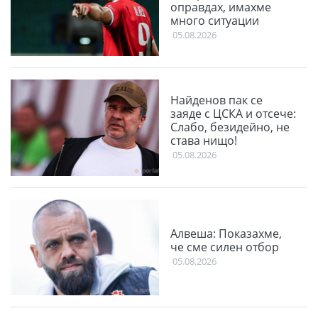
оправдах, имахме
много ситуации
05.08.2026
Найденов пак се
заяде с ЦСКА и отсече:
Слабо, безидейно, не
става нищо!
05.08.2026
Алвеша: Показахме,
че сме силен отбор
05.08.2026