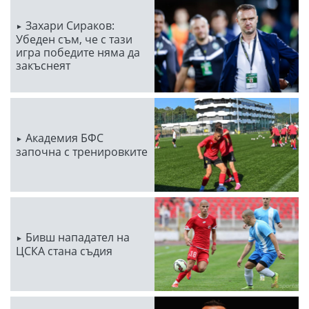
Захари Сираков:
Убеден съм, че с тази
игра победите няма да
закъснеят
Академия БФС
започна с тренировките
Бивш нападател на
ЦСКА стана съдия