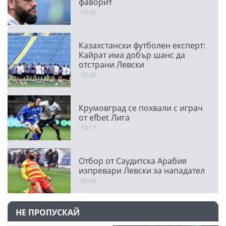
фаворит
10:56
Казахстански футболен експерт:
Кайрат има добър шанс да
отстрани Левски
10:39
Крумовград се похвали с играч
от efbet Лига
10:17
Отбор от Саудитска Арабия
изпревари Левски за нападател
09:43
НЕ ПРОПУСКАЙ