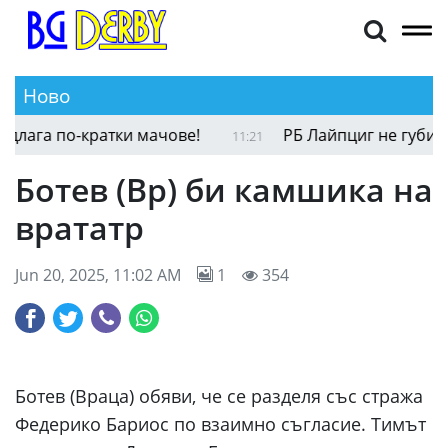
Ново
ага по-кратки мачове!
РБ Лайпциг не губи врем
11:21
Ботев (Вр) би камшика на
врататр
Jun 20, 2025, 11:02 AM
1
354
Ботев (Враца) обяви, че се разделя със стража
Федерико Бариос по взаимно съгласие. Тимът