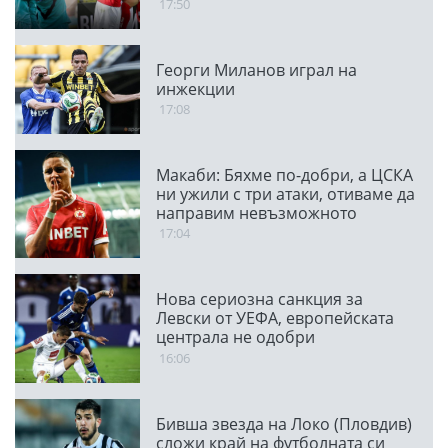
Панатинайкос
17:50
Георги Миланов играл на
инжекции
17:08
Макаби: Бяхме по-добри, а ЦСКА
ни ужили с три атаки, отиваме да
направим невъзможното
17:04
Нова сериозна санкция за
Левски от УЕФА, европейската
централа не одобри
транспарант
16:06
Бивша звезда на Локо (Пловдив)
сложи край на футболната си