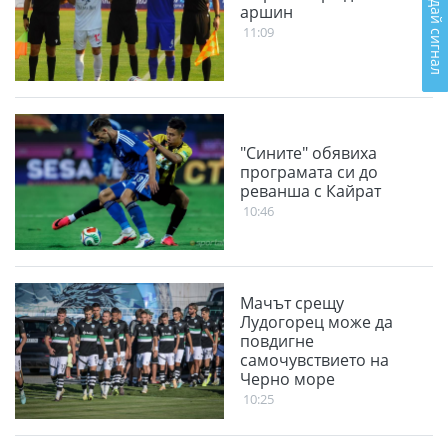
Подай сигнал
аршин
11:09
"Сините" обявиха
програмата си до
реванша с Кайрат
10:46
Мачът срещу
Лудогорец може да
повдигне
самочувствието на
Черно море
10:25