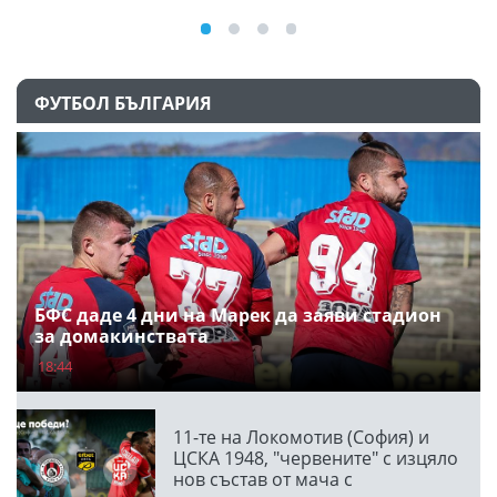
ФУТБОЛ БЪЛГАРИЯ
БФС даде 4 дни на Марек да заяви стадион
за домакинствата
18:44
11-те на Локомотив (София) и
ЦСКА 1948, "червените" с изцяло
нов състав от мача с