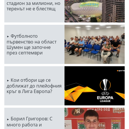
стадион за милиони, но
теренът не е блестящ
Футболното
първенство на област
Шумен ще започне
през септември
Кои отбори ще се
доближат до плейофния
кръг в Лига Европа?
Борил Григоров: С
много работа и