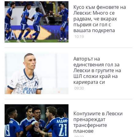
Кусо към феновете на
Левски: Много се
радвам, че вкарах
първия си гол с
вашата подкрепа
10:19
Авторът на
единствения гол за
Левски в групите на
ШЛ сложи край на
кариерата си
09:30
Контузиите в Левски
пренареждат
трансферните
планове
09:23