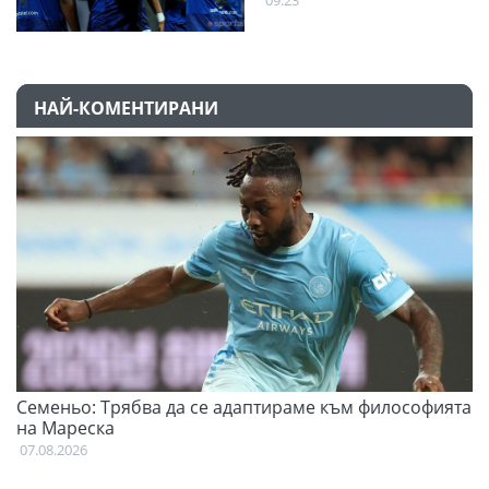
НАЙ-КОМЕНТИРАНИ
Семеньо: Трябва да се адаптираме към философията
Ф
на Мареска
07
07.08.2026