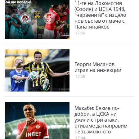
11-те на Локомотив
(София) и ЦСКА 1948,
"червените" с изцяло
нов състав от мача с
Панатинайкос
17:50
Георги Миланов
играл на инжекции
17:08
Макаби: Бяхме по-
добри, а ЦСКА ни
ужили с три атаки,
отиваме да направим
невъзможното
17:04