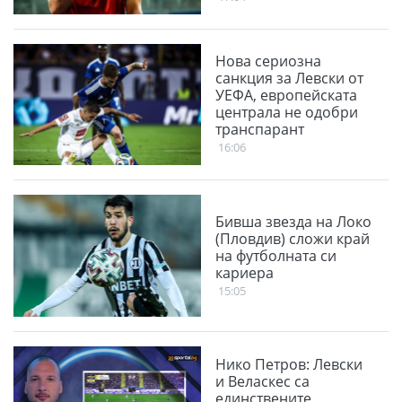
Нова сериозна
санкция за Левски от
УЕФА, европейската
централа не одобри
транспарант
16:06
Бивша звезда на Локо
(Пловдив) сложи край
на футболната си
кариера
15:05
Нико Петров: Левски
и Веласкес са
единствените