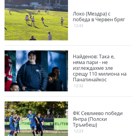
Локо (Мездра) с
победа в Червен бряг
12:43
Найденов: Така е,
няма пари - не
изглеждахме зле
срещу 110 милиона на
Панатинайкос
12:32
ФК Севлиево победи
Янтра (Полски
Тръмбеш)
12:23