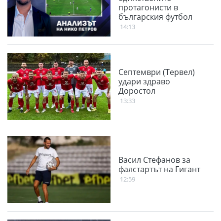
протагонисти в
българския футбол
14:13
Септември (Тервел)
удари здраво
Доростол
13:33
Васил Стефанов за
фалстартът на Гигант
12:59