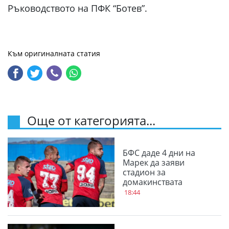
Ръководството на ПФК “Ботев”.
Към оригиналната статия
Още от категорията...
БФС даде 4 дни на
Марек да заяви
стадион за
домакинствата
18:44