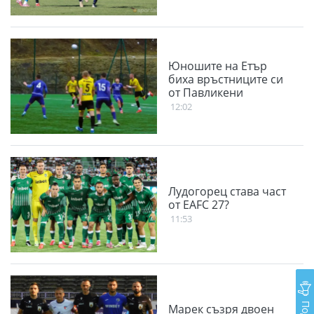
Юношите на Етър
биха връстниците си
от Павликени
12:02
Лудогорец става част
от EAFC 27?
11:53
Марек съзря двоен