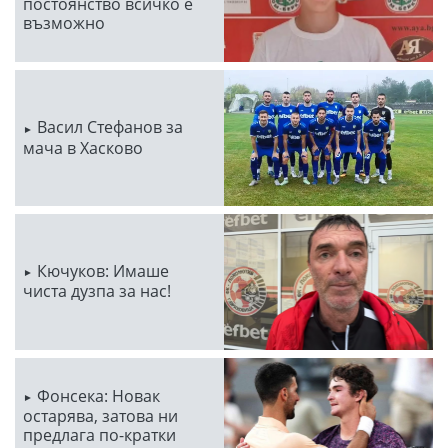
постоянство всичко е
възможно
Васил Стефанов за
мача в Хасково
Кючуков: Имаше
чиста дузпа за нас!
Фонсека: Новак
остарява, затова ни
предлага по-кратки