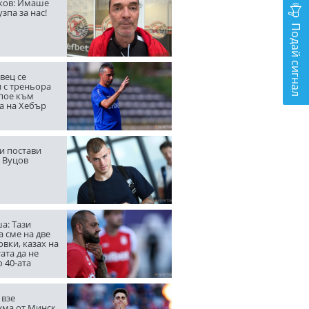
ов: Имаше
узпа за нас!
Подай сигнал
вец се
 с треньора
 пое към
а на Хебър
и постави
а Вуцов
а: Тази
 сме на две
вки, казах на
ата да не
о 40-ата
 взе
ма от Минск,