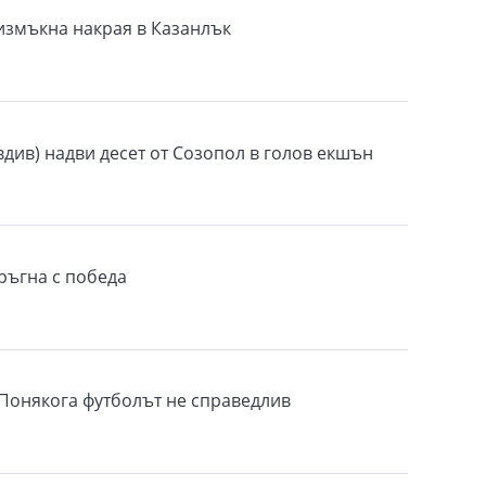
измъкна накрая в Казанлък
вдив) надви десет от Созопол в голов екшън
ръгна с победа
Понякога футболът не справедлив