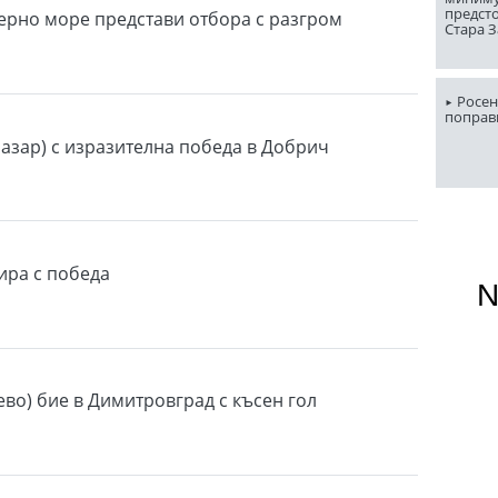
предст
ерно море представи отбора с разгром
Стара 
Росен
поправ
пазар) с изразителна победа в Добрич
ира с победа
во) бие в Димитровград с късен гол