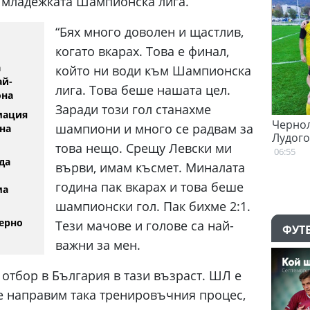
а младежката Шампионска лига.
“Бях много доволен и щастлив,
когато вкарах. Това е финал,
а
който ни води към Шампионска
ай-
лига. Това беше нашата цел.
она
Заради този гол станахме
мация
 внимава
Феран Торес е казал "да" на Пари Сен
Черноло
шампиони и много се радвам за
на
Жермен
Лудого
това нещо. Срещу Левски ми
07.08.2026
06:55
да
върви, имам късмет. Миналата
година пак вкарах и това беше
ма
шампионски гол. Пак бихме 2:1.
ерно
Тези мачове и голове са най-
ФУТ
важни за мен.
 отбор в България в тази възраст. ШЛ е
е направим така тренировъчния процес,