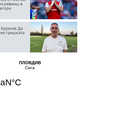
ои реванш в
Загора
 Крумов: Да
им грешката