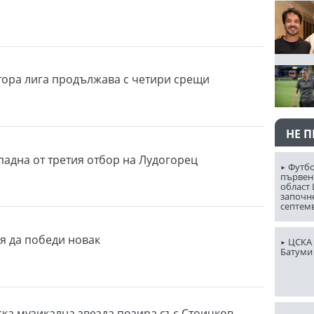
тора лига продължава с четири срещи
НЕ 
адна от третия отбор на Лудогорец
Футбо
първен
област
започн
септем
пя да победи новак
ЦСКА 
Батуми
ка музикална звезда позира със Стоичков