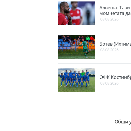
Алвеша: Тази
момчетата да 
08.08.2026
Ботев (Ихтим
08.08.2026
ОФК Костинбр
08.08.2026
Общи у