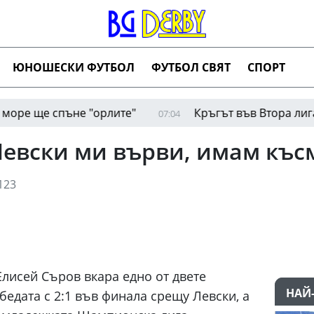
ЮНОШЕСКИ ФУТБОЛ
ФУТБОЛ СВЯТ
СПОРТ
ще спъне "орлите"
Кръгът във Втора лига прод
07:04
Левски ми върви, имам къс
123
Елисей Съров вкара едно от двете
НАЙ
бедата с 2:1 във финала срещу Левски, а