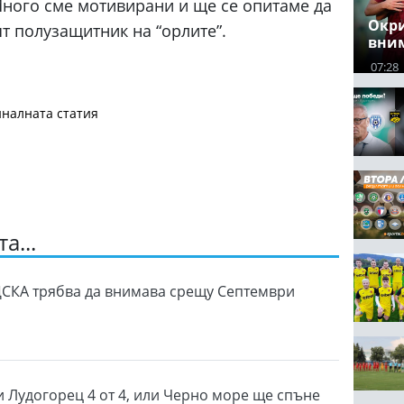
Много сме мотивирани и ще се опитаме да
Окри
ят полузащитник на “орлите”.
вним
07:28
налната статия
а...
СКА трябва да внимава срещу Септември
 Лудогорец 4 от 4, или Черно море ще спъне