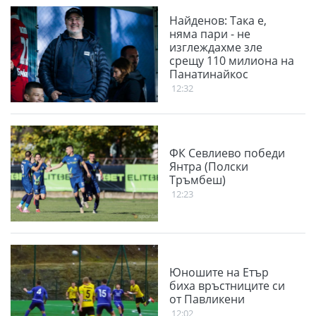
Найденов: Така е,
няма пари - не
изглеждахме зле
срещу 110 милиона на
Панатинайкос
12:32
ФК Севлиево победи
Янтра (Полски
Тръмбеш)
12:23
Юношите на Етър
биха връстниците си
от Павликени
12:02