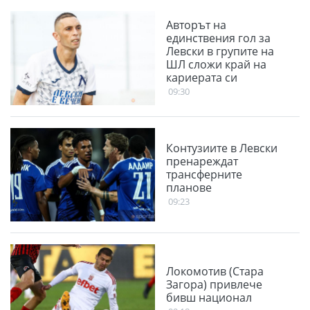
Авторът на
единствения гол за
Левски в групите на
ШЛ сложи край на
кариерата си
09:30
Контузиите в Левски
пренареждат
трансферните
планове
09:23
Локомотив (Стара
Загора) привлече
бивш национал