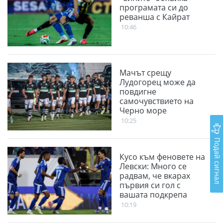
програмата си до
реванша с Кайрат
10:46
Мачът срещу
Лудогорец може да
повдигне
самочувствието на
Черно море
10:25
Подай сигнал
Кусо към феновете на
Левски: Много се
радвам, че вкарах
първия си гол с
вашата подкрепа
10:19