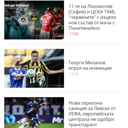
11-те на Локомотив
(София) и ЦСКА 1948,
"червените" с изцяло
нов състав от мача с
Панатинайкос
17:50
Георги Миланов
играл на инжекции
17:08
Нова сериозна
санкция за Левски от
УЕФА, европейската
централа не одобри
транспарант