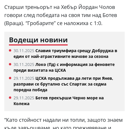
Старши треньорът на Хебър Йордан Чолов
говори след победата на своя тим над Ботев
(Враца). “Гробарите” се наложиха с 1:0.
Водещи новини
30.11.2025
Славия триумфира срещу Добруджа в
един от най-атрактивните мачове за сезона
30.11.2025
Локо (Пд) с информация за феновете
преди визитата на ЦСКА
29.11.2025
ЦСКА продължава да лети при Янев,
разправи се брутално със Спартак за седма
поредна победа
29.11.2025
Ботев прекърши Черно море на
Колежа
“Като стойност надали ни топли, защото знаем
къде завършваме, но като преживяване и