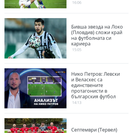
16:06
Бивша звезда на Локо
(Пловдив) сложи край
на футболната си
кариера
15:05
Нико Петров: Левски
и Веласкес са
единствените
протагонисти в
българския футбол
14:13
Септември (Тервел)