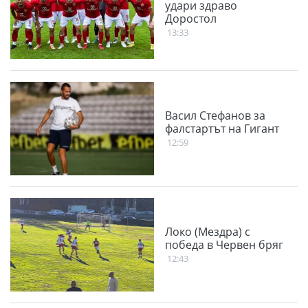
удари здраво
Доростол
13:33
Васил Стефанов за
фалстартът на Гигант
12:59
Локо (Мездра) с
победа в Червен бряг
12:43