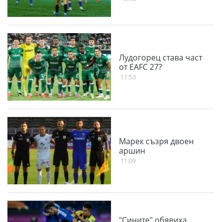
Лудогорец става част
от EAFC 27?
11:53
Марек съзря двоен
аршин
11:09
"Сините" обявиха