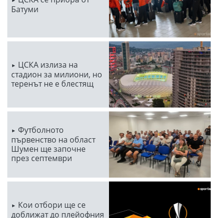
Батуми
ЦСКА излиза на
стадион за милиони, но
теренът не е блестящ
Футболното
първенство на област
Шумен ще започне
през септември
Кои отбори ще се
доближат до плейофния