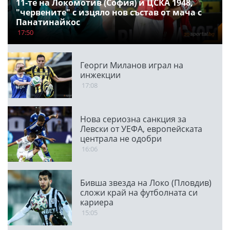
11-те на Локомотив (София) и ЦСКА 1948,
"червените" с изцяло нов състав от мача с
Панатинайкос
17:50
Георги Миланов играл на
инжекции
17:08
Нова сериозна санкция за
Левски от УЕФА, европейската
централа не одобри
транспарант
16:06
Бивша звезда на Локо (Пловдив)
сложи край на футболната си
кариера
15:05