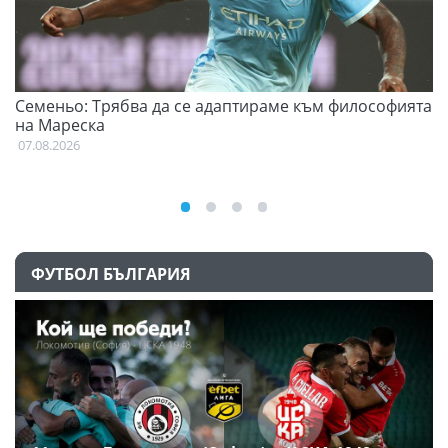
Семеньо: Трябва да се адаптираме към философията
Ф
на Мареска
07
07.08.2026
ФУТБОЛ БЪЛГАРИЯ