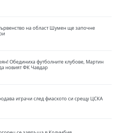
ървенство на област Шумен ще започне
ри
оян! Обединиха футболните клубове, Мартин
а новият ФК Чавдар
одава играчи след фиаското си срещу ЦСКА
огорец се завръща в Колумбия