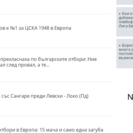
Кои о
доближ
плейоф
Лига Е
в е №1 за ЦСКА 1948 в Европа
Борил
много 
постоян
възмо
 прехласнаха по българските отбори: Ние
л след провал, а те...
 със Сангаре преди Левски - Локо (Пд)
тбори в Европа: 15 мача и само една загуба