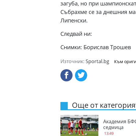
загуба, но при шампионската
Събрахме се за днешния мач
Липенски.
Следвай ни:
Снимки: Борислав Трошев
Източник:
Sportal.bg
Към ориги
Още от категорият
Академия БФ
седмица
13:49