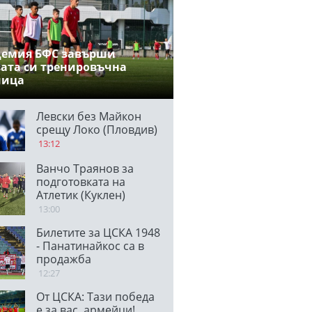
демия БФС завърши
ата си тренировъчна
мица
Левски без Майкон
срещу Локо (Пловдив)
13:12
Ванчо Траянов за
подготовката на
Атлетик (Куклен)
13:00
Билетите за ЦСКА 1948
- Панатинайкос са в
продажба
12:27
От ЦСКА: Тази победа
е за вас, армейци!