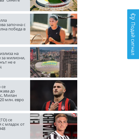
лла
Подай сигнал
ва започна с
елна победа в
излиза на
 за милиони,
нът не е
щ
 се
жава до
с, Милан
20 млн. евро
ГО) се
 с младок от
948