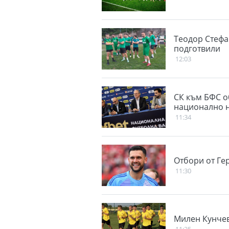
Теодор Стефа
подготвили
12:03
СК към БФС о
национално 
11:34
Отбори от Ге
11:30
Милен Кунчев