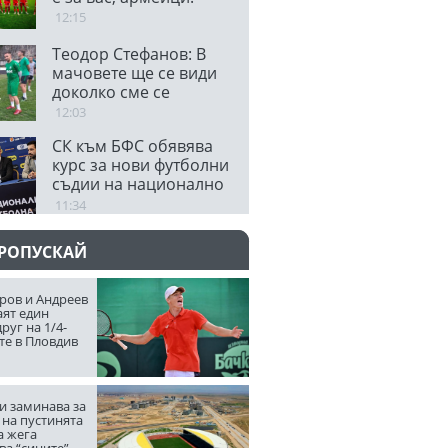
12:15
Теодор Стефанов: В
мачовете ще се види
доколко сме се
подготвили
12:03
СК към БФС обявява
курс за нови футболни
съдии на национално
ниво
11:34
ПРОПУСКАЙ
ров и Андреев
аят един
руг на 1/4-
те в Пловдив
и заминава за
 на пустинята
а жега
ва “сините”