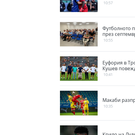
10:57
Футболното п
през септемв
10:55
Еуфория в Тр
Кушев повежд
10:41
Макаби разпр
10:35
Крило на Луд