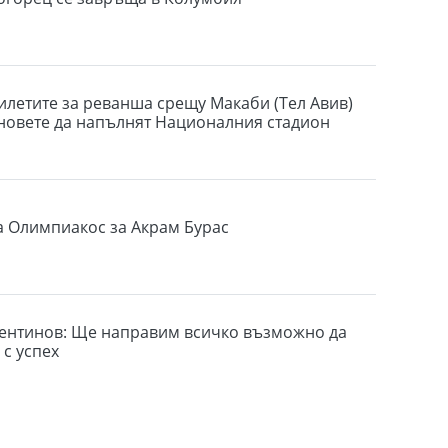
илетите за реванша срещу Макаби (Тел Авив)
новете да напълнят Националния стадион
а Олимпиакос за Акрам Бурас
ентинов: Ще направим всичко възможно да
 с успех