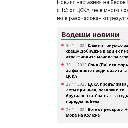
Новият наставник на Берое
с 1:2 от ЦСКА, че е много д
но е разочарован от резулта
Водещи новини
30.11.2025
Славия триумфир
срещу Добруджа в един от н
атрактивните мачове за сез
30.11.2025
Локо (Пд) с инфор
за феновете преди визитата 
ЦСКА
29.11.2025
ЦСКА продължава 
лети при Янев, разправи се
брутално със Спартак за сед
поредна победа
29.11.2025
Ботев прекърши Ч
море на Колежа