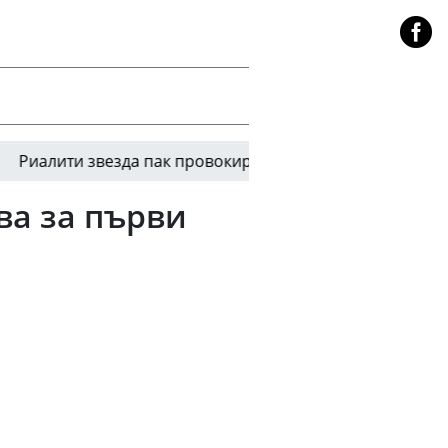
ити звезда пак провокира
Винисиус Жуниор: О
13:17
ва за първи