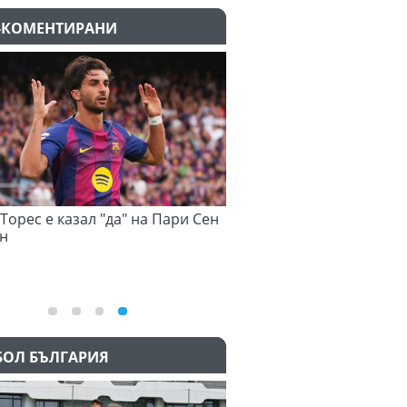
-КОМЕНТИРАНИ
орес е казал "да" на Пари Сен
Атлети от Пакистан и Уганд
неизвестност след Игрите
Британската общност
05.08.2026
БОЛ БЪЛГАРИЯ