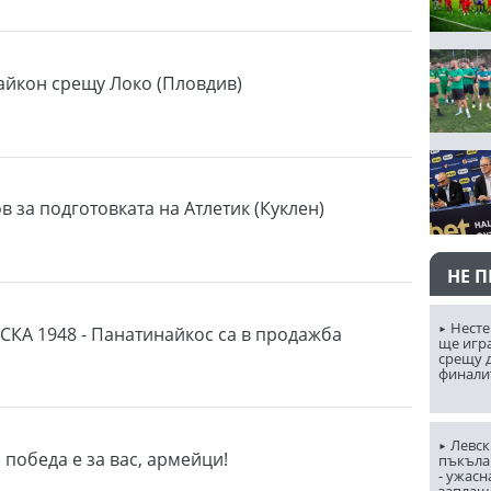
айкон срещу Локо (Пловдив)
 за подготовката на Атлетик (Куклен)
НЕ 
Несте
ЦСКА 1948 - Панатинайкос са в продажба
ще игр
срещу д
финали
Левск
 победа е за вас, армейци!
пъкъла
- ужасн
заплаш