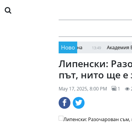
Ново
ат повече турнета в чужбина
Академия БФС за
13:49
Липенски: Разо
път, нито ще е
May 17, 2025, 8:00 PM
1