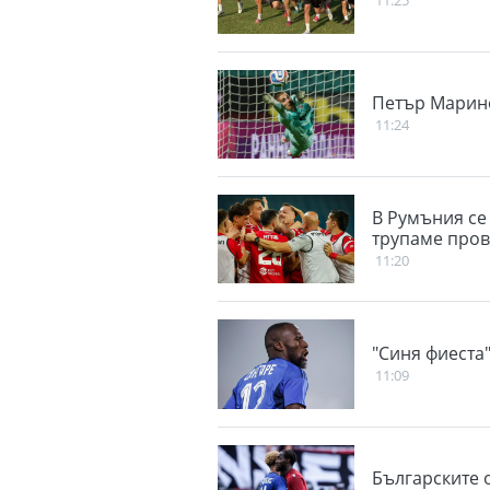
11:25
Петър Марино
11:24
В Румъния се
трупаме прова
11:20
"Синя фиеста"
11:09
Българските о