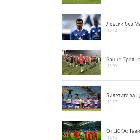
Левски без М
13:12
Ванчо Траянов
13:00
Билетите за 
12:27
От ЦСКА: Тази
12:15