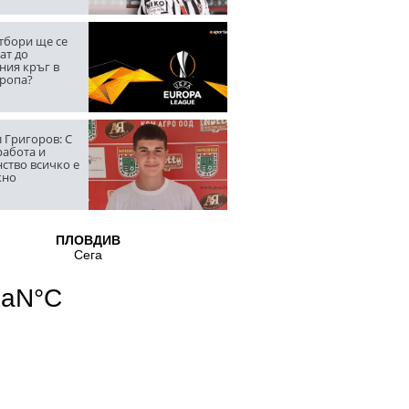
тбори ще се
ат до
ния кръг в
вропа?
 Григоров: С
работа и
ство всичко е
жно