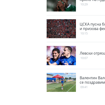
10:29
ЦСКА пусна б
и призова фе
10:15
Левски отряз
10:07
Валентин Вал
се поздравим
09:41