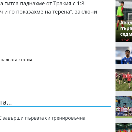
 титла паднахме от Тракия с 1:8.
 и го показахме на терена", заключи
Ака
първ
сед
13:49
налната статия
а...
С завърши първата си тренировъчна