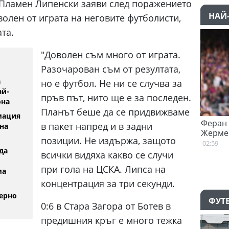
 Пламен Липенски заяви след поражението
НАЙ
оволен от играта на неговите футболисти,
та.
"Доволен съм много от играта.
Разочарован съм от резултата,
а
но е футбол. Не ни се случва за
ай-
пръв път, нито ще е за последен.
она
Планът беше да се придвижваме
мация
Денвър Нъгетс взе звезда от
Феран Т
в пакет напред и в задни
на
Евролигата
Жермен
позиции. Не издържа, защото
05.08.2026
02:59
да
всички видяха какво се случи
при гола на ЦСКА. Липса на
ма
концентрация за три секунди.
ерно
ФУТ
0:6 в Стара Загора от Ботев в
предишния кръг е много тежка