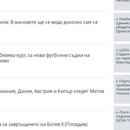
Изабе
нов: В мачовете ще се види доколко сме се
Шинико
убедит
Оренсе
ЦСКА 
стадион
бявява курс за нови футболни съдии на
но тере
ниво
блестя
Порто
прибли
Химене
рмания, Дания, Австрия и Кипър следят Митов
поиска 
Локо (
подсили
ЦСКА 1
 за завръщането на Ботев II (Пловдив)