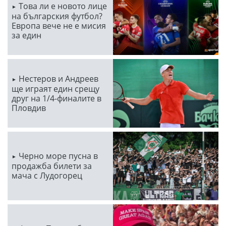
Това ли е новото лице
на българския футбол?
Европа вече не е мисия
за един
Нестеров и Андреев
ще играят един срещу
друг на 1/4-финалите в
Пловдив
Черно море пусна в
продажба билети за
мача с Лудогорец