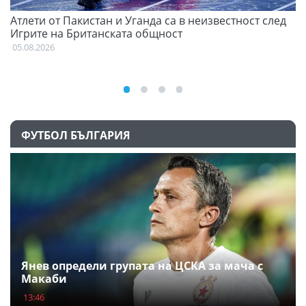
Атлети от Пакистан и Уганда са в неизвестност след
Д
Игрите на Британската общност
05
05.08.2026
ФУТБОЛ БЪЛГАРИЯ
Янев определи групата на ЦСКА за мача с
Макаби
13:46