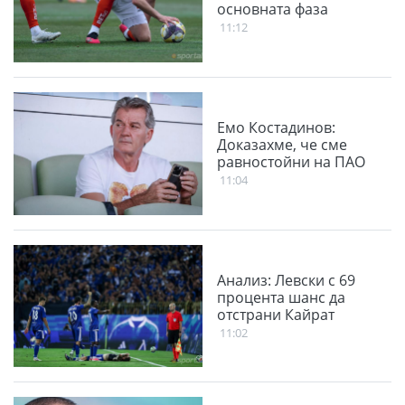
основната фаза
11:12
Емо Костадинов:
Доказахме, че сме
равностойни на ПАО
11:04
Анализ: Левски с 69
процента шанс да
отстрани Кайрат
11:02