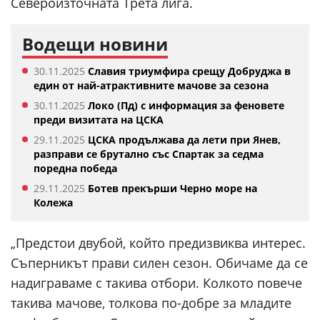
Североизточната Трета лига.
Водещи новини
30.11.2025
Славия триумфира срещу Добруджа в
един от най-атрактивните мачове за сезона
30.11.2025
Локо (Пд) с информация за феновете
преди визитата на ЦСКА
29.11.2025
ЦСКА продължава да лети при Янев,
разправи се брутално със Спартак за седма
поредна победа
29.11.2025
Ботев прекърши Черно море на
Колежа
„Предстои двубой, който предизвиква интерес.
Съперникът прави силен сезон. Обичаме да се
надиграваме с такива отбори. Колкото повече
такива мачове, толкова по-добре за младите