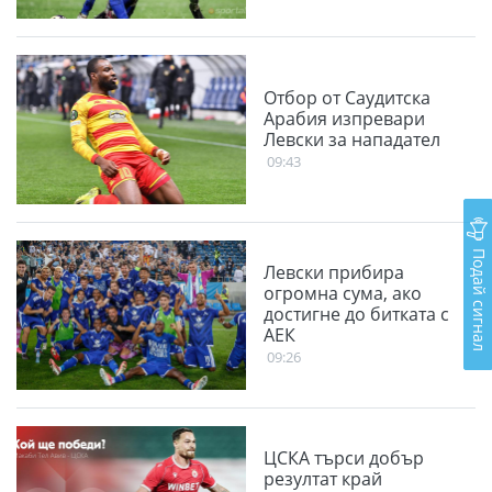
Отбор от Саудитска
Арабия изпревари
Левски за нападател
09:43
Подай сигнал
Левски прибира
огромна сума, ако
достигне до битката с
АЕК
09:26
ЦСКА търси добър
резултат край