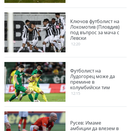
Ключов футболист на
Локомотив (Пловдив)
под въпрос за мача с
Левски
12:20
Футболист на
Лудогорец може да
премине в
колумбийски тим
12:15
Русев: Имаме
амбиции да влезем в