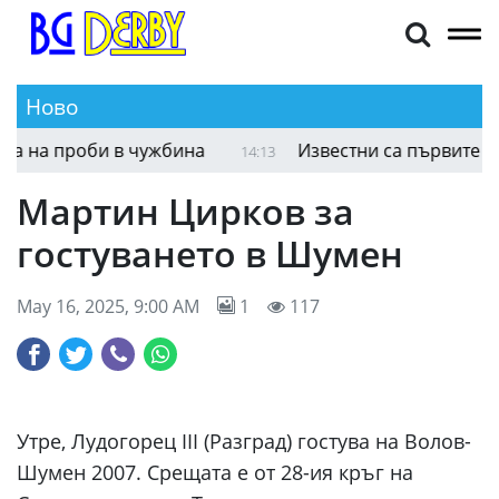
Ново
на проби в чужбина
Известни са първите участ
14:13
Мартин Цирков за
гостуването в Шумен
May 16, 2025, 9:00 AM
1
117
Утре, Лудогорец III (Разград) гостува на Волов-
Шумен 2007. Срещата е от 28-ия кръг на