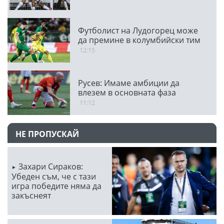
Футболист на Лудогорец може
да премине в колумбийски тим
12:15
Русев: Имаме амбиции да
влезем в основната фаза
11:12
НЕ ПРОПУСКАЙ
Захари Сираков:
Убеден съм, че с тази
игра победите няма да
закъснеят