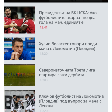
Президентът на БК ЦСКА: Ако
футболистите вкарват по два
гола на мач, единият е
благодарение на феновете
13:41
Хулио Веласкес говори преди
мача с Локомотив (Пловдив)
13:20
Североизточната Трета лига
стартира с яки дербита
13:03
Ключов футболист на Локомотив
(Пловдив) под въпрос за мача с
Левски
12:20