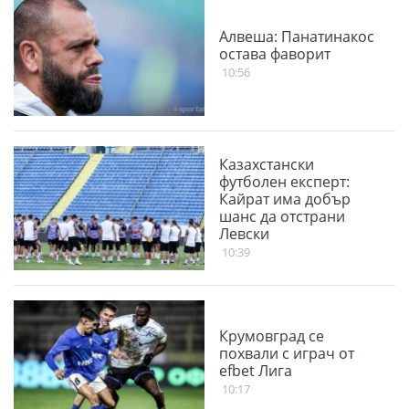
Алвеша: Панатинакос
остава фаворит
10:56
Казахстански
футболен експерт:
Кайрат има добър
шанс да отстрани
Левски
10:39
Крумовград се
похвали с играч от
efbet Лига
10:17