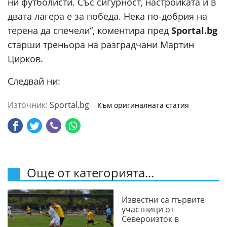
ни футболисти. Със сигурност, настройката и в
двата лагера е за победа. Нека по-добрия на
терена да спечели“, коментира пред
Sportal.bg
старши треньора на разградчани Мартин
Цирков.
Следвай ни:
Източник:
Sportal.bg
Към оригиналната статия
Още от категорията...
Известни са първите
участници от
Североизток в