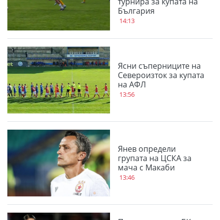
турнира за купата на
България
14:13
Ясни съперниците на
Североизток за купата
на АФЛ
13:56
Янев определи
групата на ЦСКА за
мача с Макаби
13:46