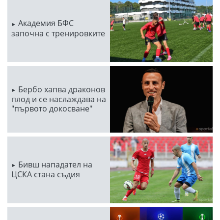
Академия БФС
започна с тренировките
Бербо хапва драконов
плод и се наслаждава на
"първото докосване"
Бивш нападател на
ЦСКА стана съдия