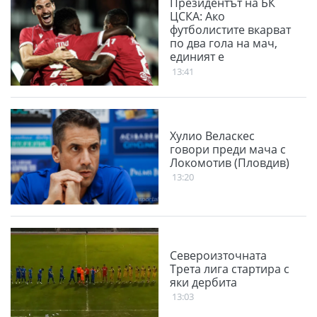
Президентът на БК
ЦСКА: Ако
футболистите вкарват
по два гола на мач,
единият е
благодарение на
13:41
феновете
Хулио Веласкес
говори преди мача с
Локомотив (Пловдив)
13:20
Североизточната
Трета лига стартира с
яки дербита
13:03