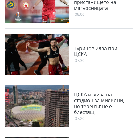
пристанището на
магьосницата
08:00
Турицов идва при
ЦСКА
07:30
ЦСКА излиза на
стадион за милиони,
но теренът не е
блестящ
07:20