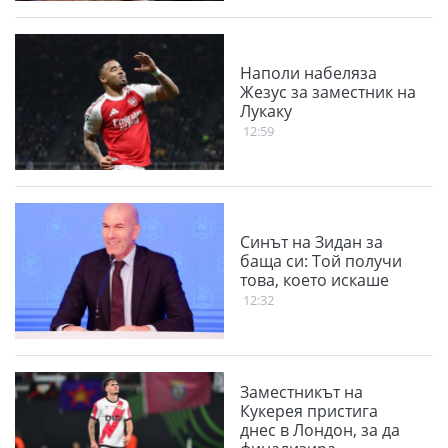
Наполи набеляза
Жезус за заместник на
Лукаку
12:59
Синът на Зидан за
баща си: Той получи
това, което искаше
12:32
Заместникът на
Кукерея пристига
днес в Лондон, за да