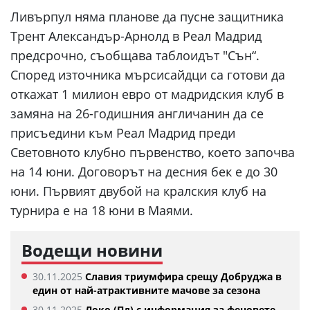
Ливърпул няма планове да пусне защитника
Трент Александър-Арнолд в Реал Мадрид
предсрочно, съобщава таблоидът "Сън“.
Според източника мърсисайдци са готови да
откажат 1 милион евро от мадридския клуб в
замяна на 26-годишния англичанин да се
присъедини към Реал Мадрид преди
Световното клубно първенство, което започва
на 14 юни. Договорът на десния бек е до 30
юни. Първият двубой на кралския клуб на
турнира е на 18 юни в Маями.
Водещи новини
30.11.2025
Славия триумфира срещу Добруджа в
един от най-атрактивните мачове за сезона
30.11.2025
Локо (Пд) с информация за феновете