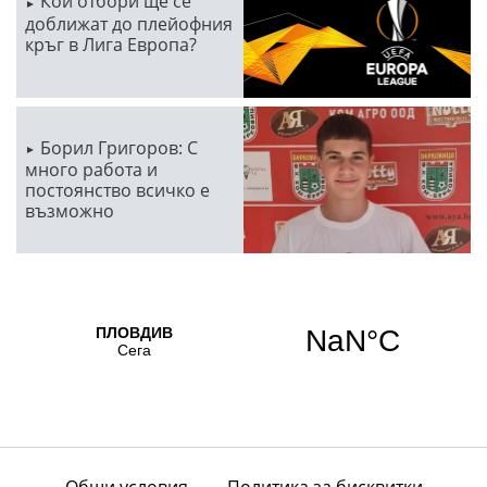
Кои отбори ще се
доближат до плейофния
кръг в Лига Европа?
Борил Григоров: С
много работа и
постоянство всичко е
възможно