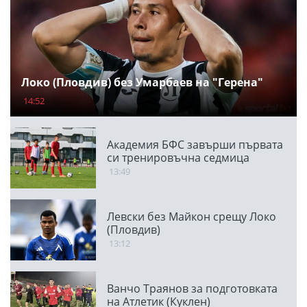
Локо (Пловдив) без Умарбаев на "Герена"
14:52
Академия БФС завърши първата
си тренировъчна седмица
13:49
Левски без Майкон срещу Локо
(Пловдив)
13:12
Ванчо Траянов за подготовката
на Атлетик (Куклен)