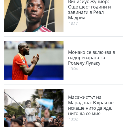
Винисиус Жуниор:
Още шест години и
завинаги в Реал
Мадрид
13:17
Монако се включва в
надпреварата за
Ромелу Лукаку
13:04
Масажистът на
Марадона: В края не
искаше нито да яде,
нито да се мие
13:02