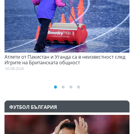
Атлети от Пакистан и Уганда са в неизвестност след
С
Игрите на Британската общност
н
05.08.2026
03
ФУТБОЛ БЪЛГАРИЯ