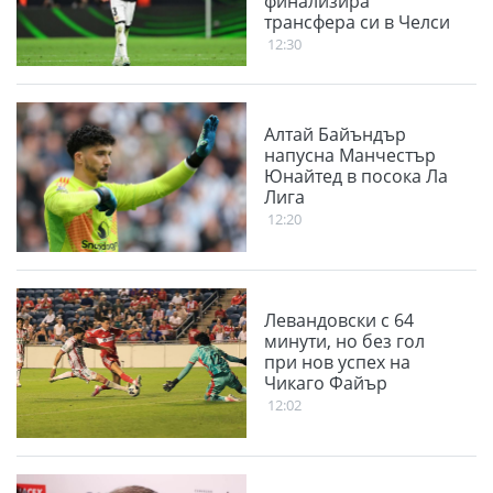
финализира
трансфера си в Челси
12:30
Алтай Байъндър
напусна Манчестър
Юнайтед в посока Ла
Лига
12:20
Левандовски с 64
минути, но без гол
при нов успех на
Чикаго Файър
12:02