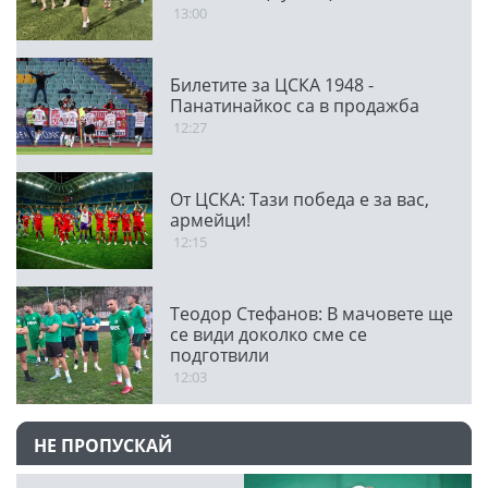
13:00
Билетите за ЦСКА 1948 -
Панатинайкос са в продажба
12:27
От ЦСКА: Тази победа е за вас,
армейци!
12:15
Теодор Стефанов: В мачовете ще
се види доколко сме се
подготвили
12:03
НЕ ПРОПУСКАЙ