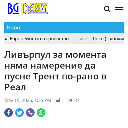
Ново
 Европейското първенство
Локо (Пловдив) без
14:52
Ливърпул за момента
няма намерение да
пусне Трент по-рано в
Реал
May 15, 2025, 1:35 PM
1
87