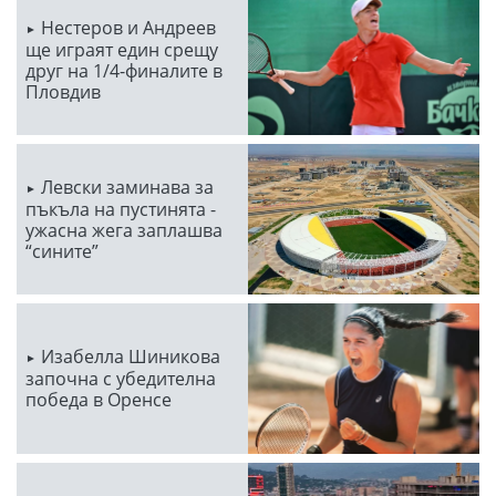
Нестеров и Андреев
ще играят един срещу
друг на 1/4-финалите в
Пловдив
Левски заминава за
пъкъла на пустинята -
ужасна жега заплашва
“сините”
Изабелла Шиникова
започна с убедителна
победа в Оренсе