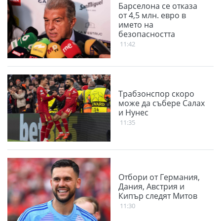
Барселона се отказа
от 4,5 млн. евро в
името на
безопасността
11:42
Трабзонспор скоро
може да събере Салах
и Нунес
11:35
Отбори от Германия,
Дания, Австрия и
Кипър следят Митов
11:30