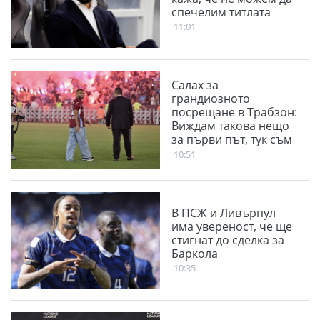
спечелим титлата
11:01
Салах за
грандиозното
посрещане в Трабзон:
Виждам такова нещо
за първи път, тук съм
за трофеи
10:51
В ПСЖ и Ливърпул
има увереност, че ще
стигнат до сделка за
Баркола
10:35