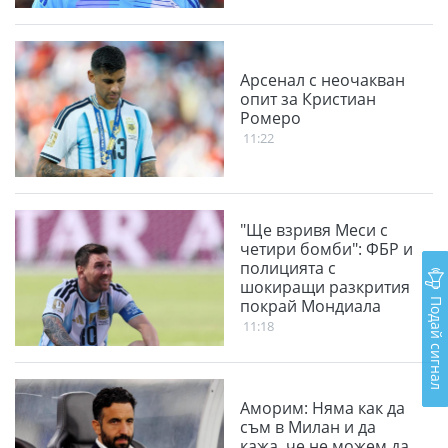
Aрсенал с неочакван
опит за Кристиан
Ромеро
11:22
"Ще взривя Меси с
четири бомби": ФБР и
полицията с
шокиращи разкрития
Подай сигнал
покрай Мондиала
11:18
Аморим: Няма как да
съм в Милан и да
кажа, че не можем да