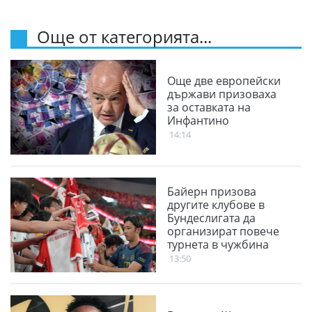
Още от категорията...
Още две европейски
държави призоваха
за оставката на
Инфантино
14:14
Байерн призова
другите клубове в
Бундеслигата да
организират повече
турнета в чужбина
13:50