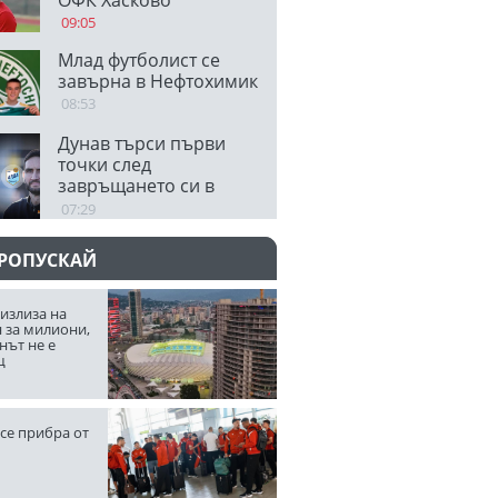
09:05
Млад футболист се
завърна в Нефтохимик
08:53
Дунав търси първи
точки след
завръщането си в
елита
07:29
ПРОПУСКАЙ
излиза на
 за милиони,
нът не е
щ
се прибра от