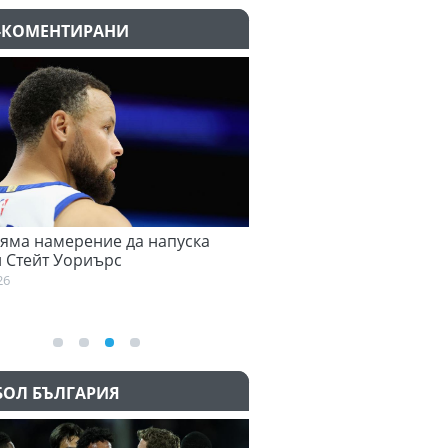
-КОМЕНТИРАНИ
амерение да напуска
Синер вече тренира
т Уориърс
07.08.2026
БОЛ БЪЛГАРИЯ