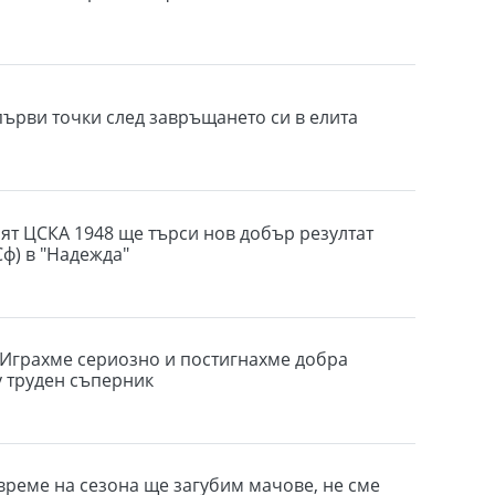
първи точки след завръщането си в елита
т ЦСКА 1948 ще търси нов добър резултат
Сф) в "Надежда"
 Играхме сериозно и постигнахме добра
 труден съперник
 време на сезона ще загубим мачове, не сме