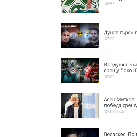
08:53
Дунав търси 
07:29
Въодушевения
срещу Локо (
07:05
Асен Митков:
победа срещу
07.08.2026
Веласкес: По