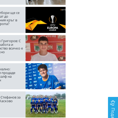
тбори ще се
ат до
ния кръг в
вропа?
 Григоров: С
работа и
ство всичко е
жно
ално:
л продаде
халф на
н
 Стефанов за
 Хасково