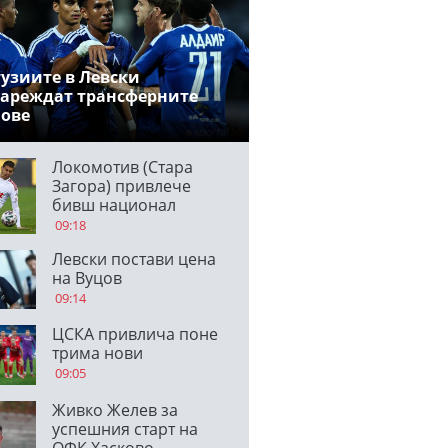
узиите в Левски
ареждат трансферните
нове
Локомотив (Стара
Загора) привлече
бивш национал
09:18
Левски постави цена
на Вуцов
09:14
ЦСКА привлича поне
трима нови
09:05
Живко Желев за
успешния старт на
ОФК Хасково