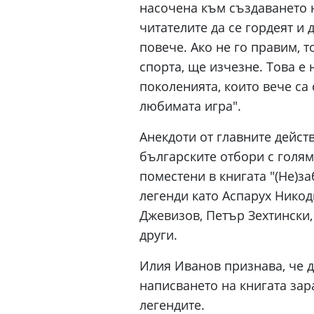
насочена към създаването н
читателите да се гордеят и
повече. Ако не го правим, т
спорта, ще изчезне. Това е
поколенията, които вече са
любимата игра".
Анекдоти от главните дейст
българските отбори с голяма
поместени в книгата "(Не)з
легенди като Аспарух Никод
Джевизов, Петър Зехтински
други.
Илия Иванов признава, че д
написването на книгата зар
легендите.