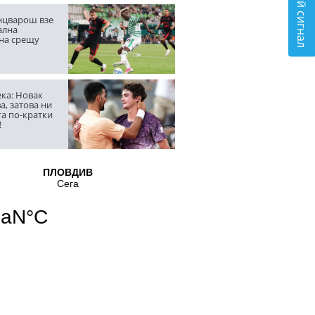
Подай сигнал
цварош взе
ална
на срещу
ка: Новак
а, затова ни
га по-кратки
!