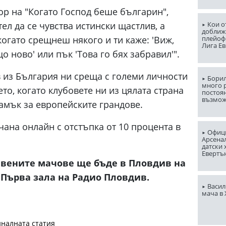
ор на "Когато Господ беше българин",
Кои о
ел да се чувства истински щастлив, а
доближ
плейоф
когато срещнеш някого и ти каже: 'Виж,
Лига Е
що ново' или пък 'Това го бях забравил'".
 из България ни среща с големи личности
Борил
много 
то, когато клубовете ни из цялата страна
постоян
възмо
амък за европейските грандове.
ана онлайн с отстъпка от 10 процента в
Офици
Арсена
датски 
Евертъ
авените мачове ще бъде в Пловдив на
 в Първа зала на Радио Пловдив.
Васил
мача в
налната статия