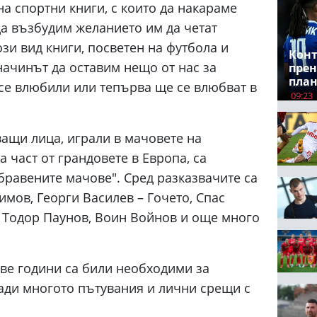
а спортни книги, с които да накараме
 да възбудим желанието им да четат
ози вид книги, посветен на футбола и
Конт
 начинът да оставим нещо от нас за
прен
пла
 се влюбили или тепърва ще се влюбват в
09:23
ващи лица, играли в мачовете на
 част от грандовете в Европа, са
абравените мачове". Сред разказвачите са
имов, Георги Василев – Гочето, Спас
, Тодор Паунов, Воин Войнов и още много
ве години са били необходими за
ади многото пътувания и лични срещи с