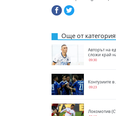
Още от категорият
Авторът на е
сложи край н
09:30
Контузиите в
09:23
Локомотив (С