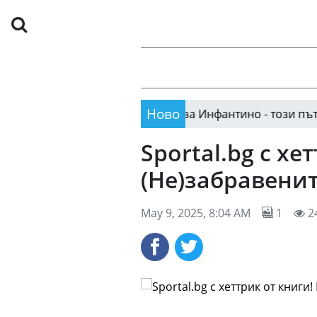
Ново
Нови неприятности за Инфантино - този път се гов
:28
Sportal.bg с х
(Не)забравени
May 9, 2025, 8:04 AM
1
2