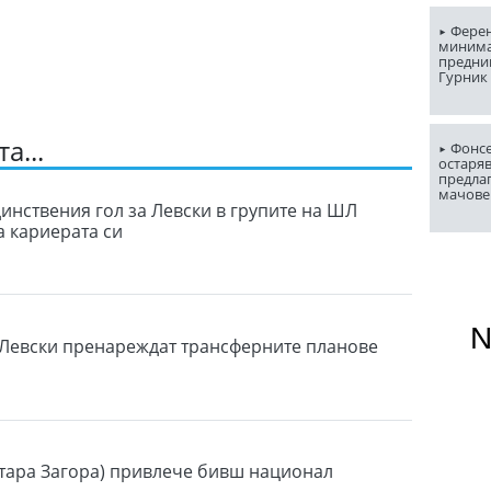
Ферен
миним
предни
Гурник
а...
Фонсе
остаряв
предла
мачове
динствения гол за Левски в групите на ШЛ
а кариерата си
 Левски пренареждат трансферните планове
тара Загора) привлече бивш национал