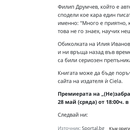
Филип Друмчев, който е авт
сподели кое кара един писат
именно: "Много е приятно, 
това не го знаех, научих не
Обиколката на Илия Иванов
и ни връща назад във време
са били сериозен препъник
Книгата може да бъде поръч
сайта на издателя ѝ Ciela.
Премиерата на „(Не)забр
28 май (сряда) от 18:00ч.
Следвай ни:
Източник:
Sportal.bg
Към ориги