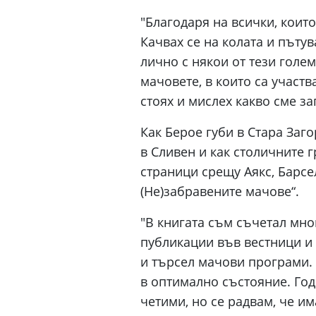
"Благодаря на всички, които
Качвах се на колата и пътув
лично с някои от тези голем
мачовете, в които са участв
стоях и мислех какво сме за
Как Берое губи в Стара Заг
в Сливен и как столичните 
страници срещу Аякс, Барсе
(Не)забравените мачове“.
"В книгата съм съчетал мно
публикации във вестници и
и търсел мачови програми. Г
в оптимално състояние. Год
четими, но се радвам, че им