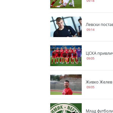
09:18
Левски поста
09:14
ЦСКА привли
09:05
Живко Желев 
09:05
Млад футболи