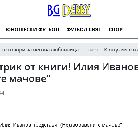
ЮНОШЕСКИ ФУТБОЛ
ФУТБОЛ СВЯТ
СПОРТ
ори за негова любовница
Контузиите в Левски
09:23
еттрик от книги! Илия Ивано
те мачове"
44