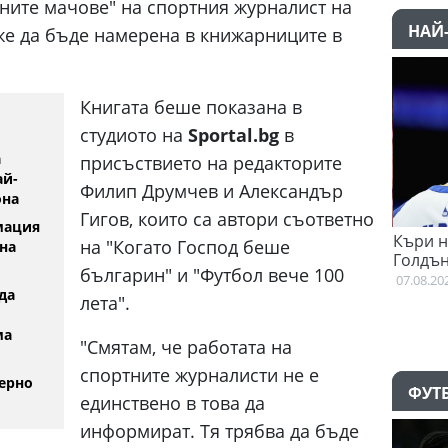
ените мачове" на спортния журналист на
НАЙ
е да бъде намерена в книжарниците в
Книгата беше показана в
студиото на
Sportal.bg
в
а
присъствието на редакторите
ай-
Филип Друмчев и Александър
она
Гигов, които са автори съответно
мация
ме
Феран Торес е казал "да" на Пари Сен
Къри няма н
на "Когато Господ беше
на
Жермен
Голдън Стей
българин" и "Футбол вече 100
07.08.2026
07.08.2026
да
лета".
ма
"Смятам, че работата на
спортните журналисти не е
ерно
ФУТ
единствено в това да
информират. Тя трябва да бъде