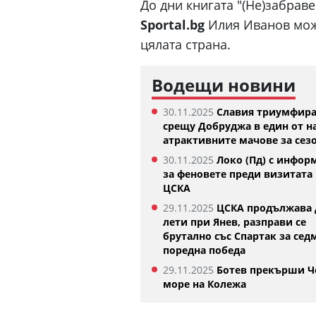
До дни книгата "(Не)забрав
Sportal.bg
Илия Иванов мож
цялата страна.
Водещи новини
30.11.2025
Славия триумфир
срещу Добруджа в един от н
атрактивните мачове за сез
30.11.2025
Локо (Пд) с инфор
енира
Семеньо: Трябва да се адаптира
за феновете преди визитата 
към философията на Мареска
ЦСКА
07.08.2026
29.11.2025
ЦСКА продължава 
лети при Янев, разправи се
брутално със Спартак за сед
поредна победа
29.11.2025
Ботев прекърши Ч
море на Колежа