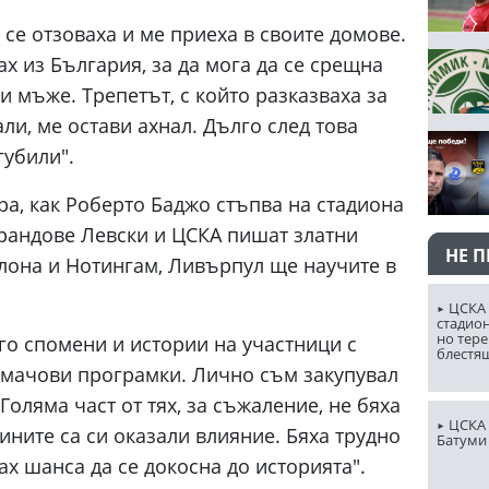
 се отзоваха и ме приеха в своите домове.
ах из България, за да мога да се срещна
и мъже. Трепетът, с който разказваха за
али, ме остави ахнал. Дълго след това
губили".
ора, как Роберто Баджо стъпва на стадиона
грандове Левски и ЦСКА пишат златни
НЕ 
лона и Нотингам, Ливърпул ще научите в
ЦСКА 
стадион
но тере
го спомени и истории на участници с
блестя
 мачови програмки. Лично съм закупувал
оляма част от тях, за съжаление, не бяха
ЦСКА 
ините са си оказали влияние. Бяха трудно
Батуми
ах шанса да се докосна до историята".