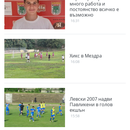
много работа и
постоянство всичко е
възможно
16:31
Хикс в Мездра
16:08
Левски 2007 надви
Павликени в голов
екшън
15:58