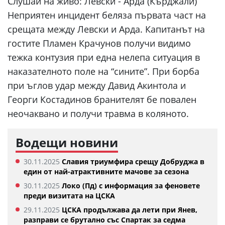
Слушай на живо:
Левски - Арда (Кърджали)
Неприятен инцидент беляза първата част на
срещата между Левски и Арда. Капитанът на
гостите Пламен Крачунов получи видимо
тежка контузия при една нелепа ситуация в
наказателното поле на “сините”. При борба
при ъглов удар между Давид Акинтола и
Георги Костадинов бранителят бе повален
неочаквано и получи травма в коляното.
Водещи новини
30.11.2025
Славия триумфира срещу Добруджа в
един от най-атрактивните мачове за сезона
30.11.2025
Локо (Пд) с информация за феновете
преди визитата на ЦСКА
29.11.2025
ЦСКА продължава да лети при Янев,
разправи се брутално със Спартак за седма