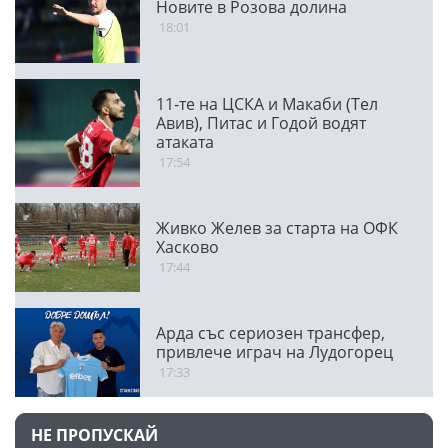
Новите в Розова долина
18:01
11-те на ЦСКА и Макаби (Тел
Авив), Питас и Годой водят
атаката
17:54
Живко Желев за старта на ОФК
Хасково
17:44
Арда със сериозен трансфер,
привлече играч на Лудогорец
17:33
НЕ ПРОПУСКАЙ