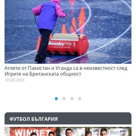
Атлети от Пакистан и Уганда са в неизвестност след
Д
Игрите на Британската общност
05
05.08.2026
ФУТБОЛ БЪЛГАРИЯ