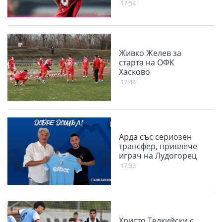
17:54
Живко Желев за
старта на ОФК
Хасково
17:44
Арда със сериозен
трансфер, привлече
играч на Лудогорец
17:33
Христо Телкийски с