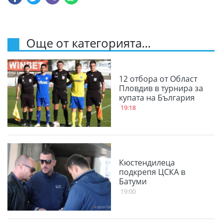
Още от категорията...
12 отбора от Област
Пловдив в турнира за
купата на България
19:18
Кюстендилеца
подкрепя ЦСКА в
Батуми
19:00