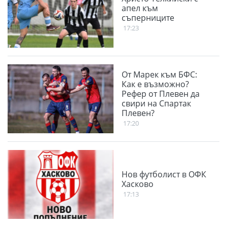
апел към
съперниците
17:23
От Марек към БФС:
Как е възможно?
Рефер от Плевен да
свири на Спартак
Плевен?
17:20
Нов футболист в ОФК
Хасково
17:13