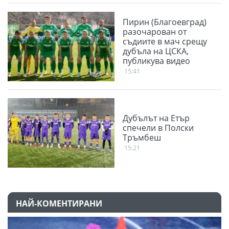
Пирин (Благоевград)
разочарован от
съдиите в мач срещу
дубъла на ЦСКА,
публикува видео
15:41
Дубълът на Етър
спечели в Полски
Тръмбеш
15:21
НАЙ-КОМЕНТИРАНИ