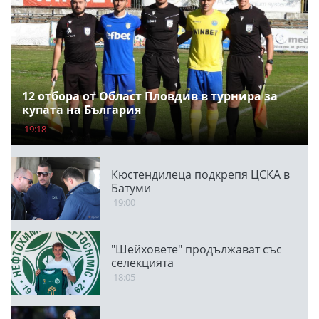
12 отбора от Област Пловдив в турнира за
купата на България
19:18
Кюстендилеца подкрепя ЦСКА в
Батуми
19:00
"Шейховете" продължават със
селекцията
18:05