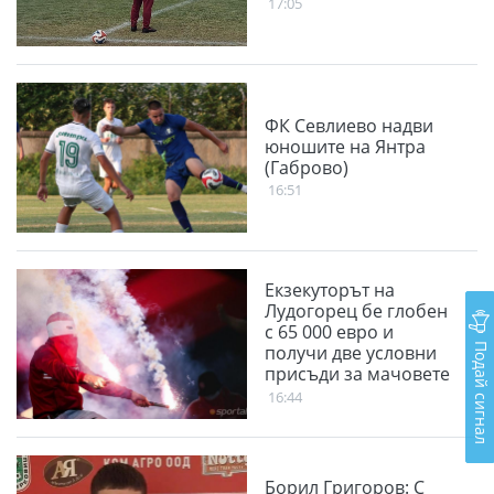
17:05
ФК Севлиево надви
юношите на Янтра
(Габрово)
16:51
Екзекуторът на
Лудогорец бе глобен
с 65 000 евро и
Подай сигнал
получи две условни
присъди за мачовете
с "орлите"
16:44
Борил Григоров: С