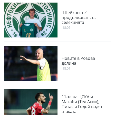
"Шейховете"
продължават със
селекцията
18:05
Новите в Розова
долина
18:01
11-те на ЦСКА и
Макаби (Тел Авив),
Питас и Годой водят
атаката