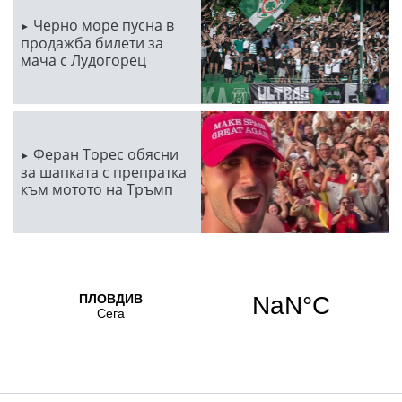
Черно море пусна в
продажба билети за
мача с Лудогорец
Феран Торес обясни
за шапката с препратка
към мотото на Тръмп