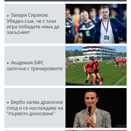
Захари Сираков:
Убеден съм, че с тази
игра победите няма да
закъснеят
Академия БФС
започна с тренировките
Бербо хапва драконов
плод и се наслаждава на
"първото докосване"