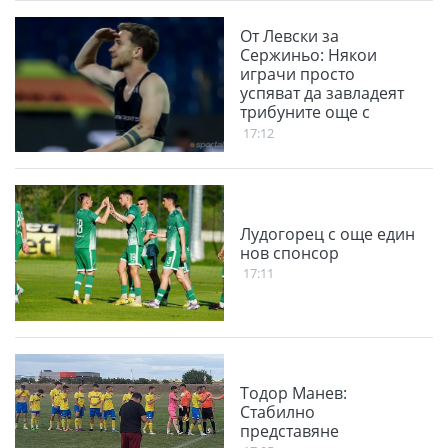
От Левски за
Сержиньо: Някои
играчи просто
успяват да завладеят
трибуните още с
първите си
17:12
докосвания
Лудогорец с още един
нов спонсор
17:11
Тодор Манев:
Стабилно
представяне