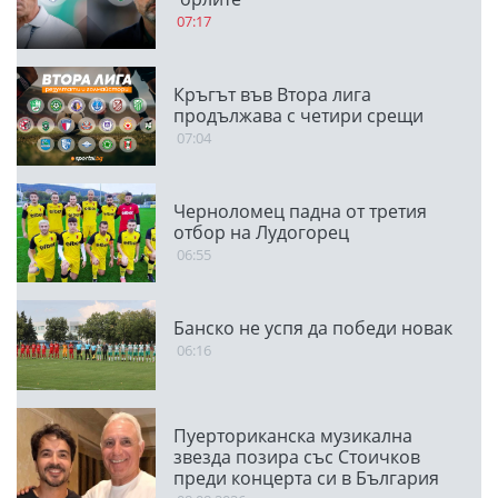
07:17
Кръгът във Втора лига
продължава с четири срещи
07:04
Черноломец падна от третия
отбор на Лудогорец
06:55
Банско не успя да победи новак
06:16
Пуерториканска музикална
звезда позира със Стоичков
преди концерта си в България