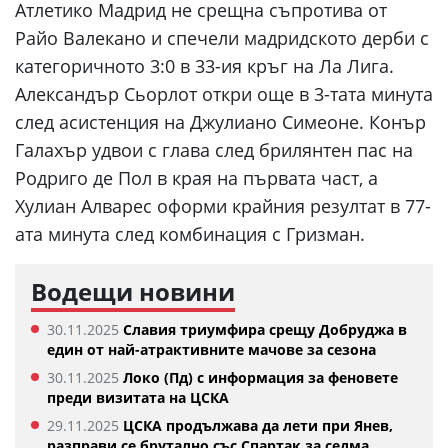
Атлетико Мадрид не срещна съпротива от
Райо Валекано и спечели мадридското дерби с
категоричното 3:0 в 33-ия кръг на Ла Лига.
Александър Сьорлот откри още в 3-тата минута
след асистенция на Джулиано Симеоне. Конър
Галахър удвои с глава след брилянтен пас на
Родриго де Пол в края на първата част, а
Хулиан Алварес оформи крайния резултат в 77-
ата минута след комбинация с Гризман.
Водещи новини
30.11.2025
Славия триумфира срещу Добруджа в
един от най-атрактивните мачове за сезона
30.11.2025
Локо (Пд) с информация за феновете
преди визитата на ЦСКА
29.11.2025
ЦСКА продължава да лети при Янев,
разправи се брутално със Спартак за седма