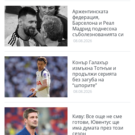
Аржентинската
федерация,
Барселона и Реал
Мадрид поднесоха
съболезнованията си
към Меси
08.08.2026
Конър Галахър
измъкна Тотнъм и
продължи серията
без загуба на
“шпорите”
08.08.2026
Киву: Все още не сме
готови, Ювентус ще
има думата през този
сезон