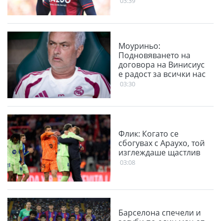
03:39
Моуриньо:
Подновяването на
договора на Винисиус
е радост за всички нас
03:30
Флик: Когато се
сбогувах с Араухо, той
изглеждаше щастлив
03:08
Барселона спечели и