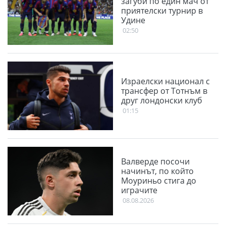
загуби по един мач от
приятелски турнир в
Удине
02:50
Израелски национал с
трансфер от Тотнъм в
друг лондонски клуб
01:15
Валверде посочи
начинът, по който
Моуриньо стига до
играчите
08.08.2026