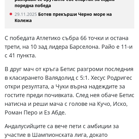
поредна победа
29.11.2025
Ботев прекърши Черно море на
Колежа
С победата Атлетико събра 66 точки и остана
трети, на 10 зад лидера Барселона. Райо е 11-и
с 41 пункта.
В друг мач от кръга Бетис разгроми последния
в класирането Валядолид с 5:1. Хесус Родригес
откри резултата, а Чуки върна надеждите за
гостите преди почивката. След нея обаче Бетис
натисна и реши мача с голове на Кучо, Иско,
Роман Перо и Ез Абде.
Андалусийците са вече пети с амбиции за
участие в Шампионската лига, докато