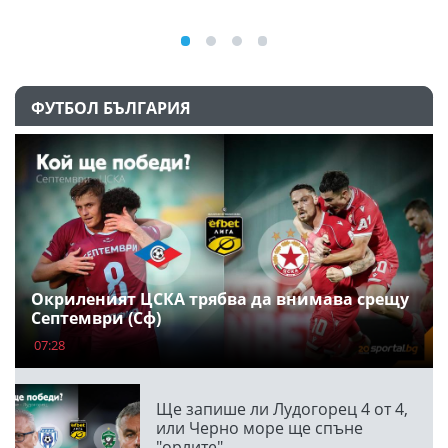
ФУТБОЛ БЪЛГАРИЯ
Окриленият ЦСКА трябва да внимава срещу
Септември (Сф)
07:28
Ще запише ли Лудогорец 4 от 4,
или Черно море ще спъне
"орлите"