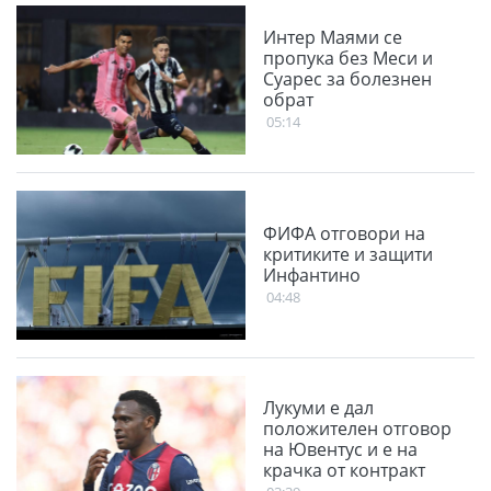
Интер Маями се
пропука без Меси и
Суарес за болезнен
обрат
05:14
ФИФА отговори на
критиките и защити
Инфантино
04:48
Лукуми е дал
положителен отговор
на Ювентус и е на
крачка от контракт