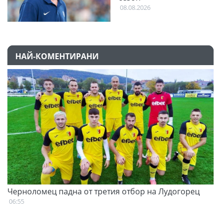
08.08.2026
НАЙ-КОМЕНТИРАНИ
Черноломец падна от третия отбор на Лудогорец
С
н
06:55
07