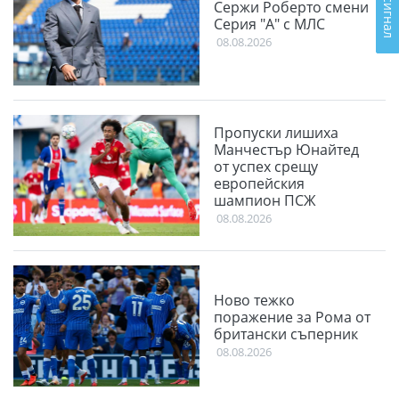
Сержи Роберто смени
Серия "А" с МЛС
08.08.2026
Пропуски лишиха
Манчестър Юнайтед
от успех срещу
европейския
шампион ПСЖ
08.08.2026
Ново тежко
поражение за Рома от
британски съперник
08.08.2026