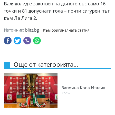
Валядолид е закотвен на дъното със само 16
точки и 81 допуснати гола – почти сигурен път
към Ла Лига 2.
Източник:
blitz.bg
Към оригиналната статия
Още от категорията...
Започна Копа Италия
05:52