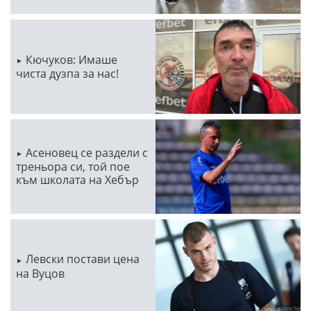
Кючуков: Имаше
чиста дузпа за нас!
Асеновец се раздели с
треньора си, той пое
към школата на Хебър
Левски постави цена
на Вуцов