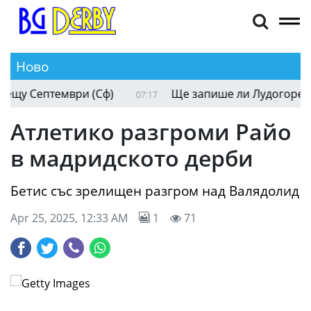
Ново
у Септември (Сф)
Ще запише ли Лудогорец 4 от
07:17
Атлетико разгроми Райо
в мадридското дерби
Бетис със зрелищен разгром над Валядолид
Apr 25, 2025, 12:33 AM
1
71