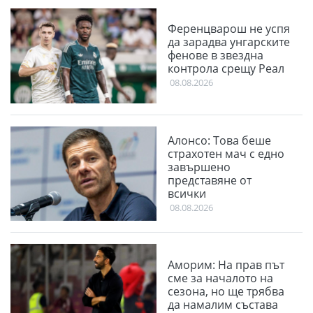
Ференцварош не успя
да зарадва унгарските
фенове в звездна
контрола срещу Реал
08.08.2026
Алонсо: Това беше
страхотен мач с едно
завършено
представяне от
всички
08.08.2026
Аморим: На прав път
сме за началото на
сезона, но ще трябва
да намалим състава