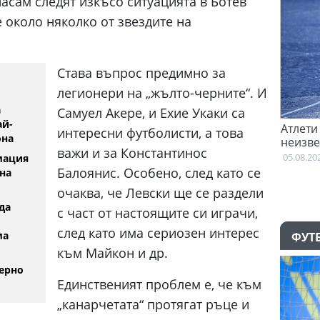
насам следят изкъсо ситуацията в Ботев
е около няколко от звездите на
Става въпрос предимно за
легионери на „жълто-черните“. И
а
Самуел Акере, и Ехие Укаки са
ай-
Феран Торес е казал "да" на Пари Сен
Атлети о
интересни футболисти, а това
она
Жермен
неизвест
важи и за Константинос
Британс
02:59
05.08.2026
мация
Балоянис. Особено, след като се
на
очаква, че Левски ще се раздели
да
с част от настоящите си играчи,
след като има сериозен интерес
ма
ФУТ
към Майкон и др.
ерно
Единственият проблем е, че към
„канарчетата“ протягат ръце и