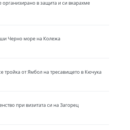
е организирано в защита и си вкарахме
рши Черно море на Колежа
се тройка от Ямбол на тресавището в Кючука
енство при визитата си на Загорец