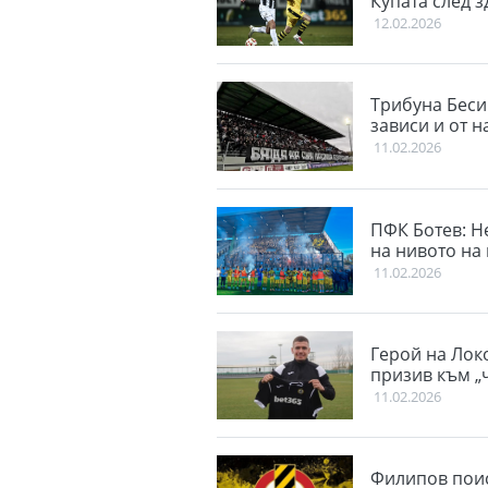
Купата след з
12.02.2026
Трибуна Бесик
зависи и от н
11.02.2026
ПФК Ботев: Н
на нивото на
11.02.2026
Герой на Лок
призив към „
11.02.2026
Филипов поис