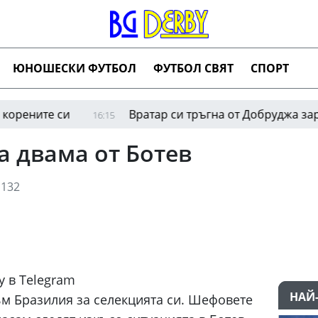
ЮНОШЕСКИ ФУТБОЛ
ФУТБОЛ СВЯТ
СПОРТ
те си
Вратар си тръгна от Добруджа заради не
16:15
а двама от Ботев
132
y в Telegram
НАЙ
ъм Бразилия за селекцията си. Шефовете