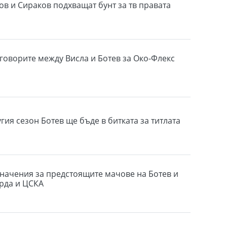
в и Сираков подхващат бунт за тв правата
говорите между Висла и Ботев за Око-Флекс
гия сезон Ботев ще бъде в битката за титлата
начения за предстоящите мачове на Ботев и
рда и ЦСКА