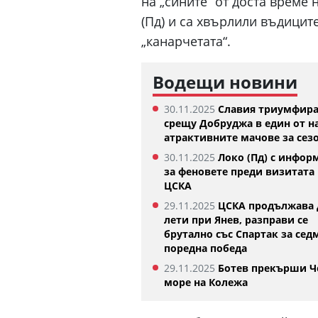
на „сините“ от доста време 
(Пд) и са хвърлили въдицит
„канарчетата“.
Водещи новини
30.11.2025
Славия триумфир
срещу Добруджа в един от н
Денвър Нъгетс взе звезда от
атрактивните мачове за сез
Евролигата
05.08.2026
30.11.2025
Локо (Пд) с инфор
за феновете преди визитата 
ЦСКА
29.11.2025
ЦСКА продължава 
лети при Янев, разправи се
брутално със Спартак за сед
поредна победа
29.11.2025
Ботев прекърши Ч
море на Колежа