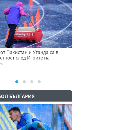
т Пакистан и Уганда са в
Семеньо: Трябва да се ад
ност след Игрите на
към философията на Маре
ката общност
03:58
БОЛ БЪЛГАРИЯ