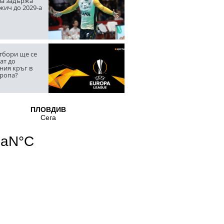
а задържа
жич до 2029-а
тбори ще се
ат до
ния кръг в
вропа?