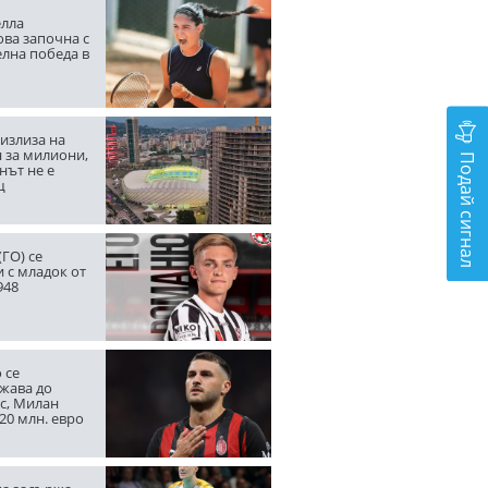
лла
ва започна с
елна победа в
излиза на
 за милиони,
Подай сигнал
нът не е
щ
ГО) се
 с младок от
948
 се
жава до
с, Милан
20 млн. евро