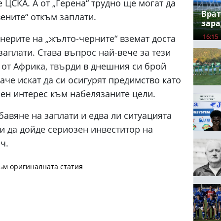
е ЦСКА. А от „Герена“ трудно ще могат да
Врат
ените“ откъм заплати.
зара
16:15
онерите на „жълто-черните“ вземат доста
заплати. Става въпрос най-вече за тези
 от Африка, твърди в днешния си брой
аче искат да си осигурят предимство като
ен интерес към набелязаните цели.
бавяне на заплати и едва ли ситуацията
и да дойде сериозен инвеститор на
ч.
ъм оригиналната статия