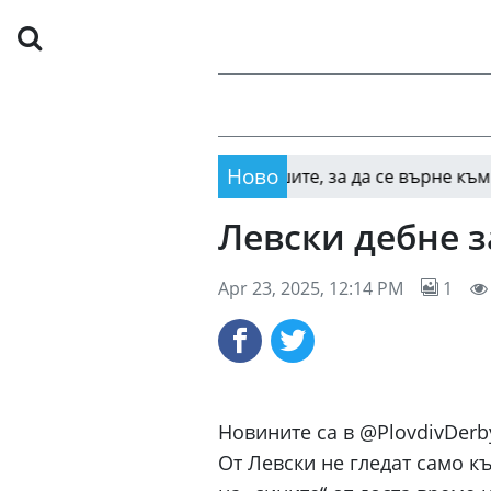
Ново
Пирин вади юношите, за да се върне към корени
16:15
Левски дебне з
Apr 23, 2025, 12:14 PM
1
Новините са в @PlovdivDerb
От Левски не гледат само к