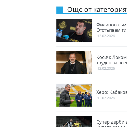
Още от категорият
Филипов към 
Отстъпвам ти
13.02.2026
Косич: Локом
труден за вс
12.02.2026
Херо: Кабаков
12.02.2026
Супер дерби 