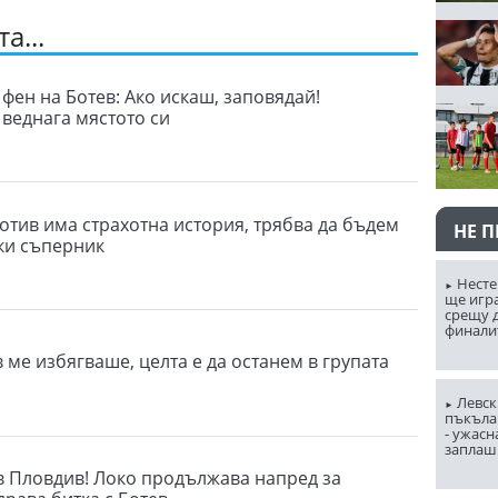
а...
фен на Ботев: Ако искаш, заповядай!
 веднага мястото си
отив има страхотна история, трябва да бъдем
НЕ 
еки съперник
Несте
ще игр
срещу д
финали
 ме избягваше, целта е да останем в групата
Левск
пъкъла
- ужасн
заплаш
в Пловдив! Локо продължава напред за