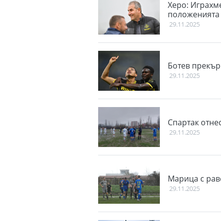
Херо: Играхм
положенията
29.11.2025
Ботев прекъ
29.11.2025
Спартак отне
29.11.2025
Марица с рав
29.11.2025