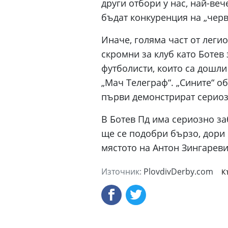
други отбори у нас, най-веч
бъдат конкуренция на „черв
Иначе, голяма част от леги
скромни за клуб като Ботев 
футболисти, които са дошли
„Мач Телеграф“. „Сините“ об
първи демонстрират сериоз
В Ботев Пд има сериозно за
ще се подобри бързо, дори 
мястото на Антон Зингареви
Източник:
PlovdivDerby.com
К