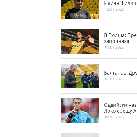
Илиян Филипо
12.01.2026
В Полша: Пре
започнаха
07.01.2026
Балтанов: Дру
03.01.2026
Съдийски наз
Локо срещу А
01.12.2025