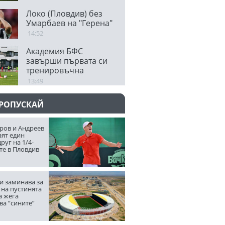
Локо (Пловдив) без
Умарбаев на "Герена"
14:52
Академия БФС
завърши първата си
тренировъчна
седмица
13:49
ПРОПУСКАЙ
ров и Андреев
аят един
руг на 1/4-
те в Пловдив
и заминава за
 на пустинята
а жега
ва “сините”