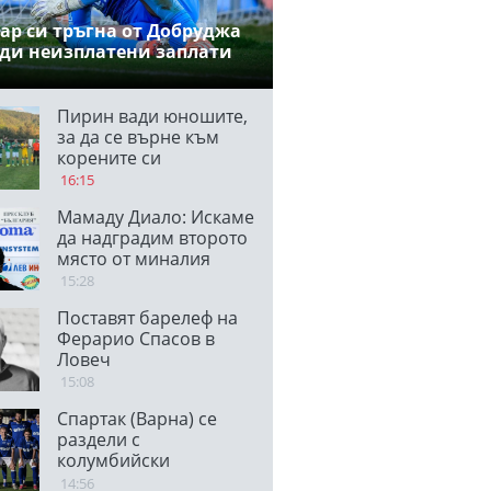
ар си тръгна от Добруджа
ди неизплатени заплати
Пирин вади юношите,
за да се върне към
корените си
16:15
Мамаду Диало: Искаме
да надградим второто
място от миналия
сезон, вярвам, че ще
15:28
победим
Поставят барелеф на
Панатинайкос
Ферарио Спасов в
Ловеч
15:08
Спартак (Варна) се
раздели с
колумбийски
защитник
14:56