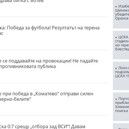
драва битка с Ботев
Изабе
Шинико
убедит
Оренсе
а: Победа за футбола! Резултатът на терена
ас
ЦСКА 
стадион
но тере
блестя
е се поддавайте на провокации! Не падайте
 противниковата публика
Локо (
подсили
ЦСКА 1
о при победа в „Коматево“ отправи силен
черно-белите“
Порто
прибли
Химене
поиска 
ка 0:7 срещу „отбора зад ВСИ“! Давам