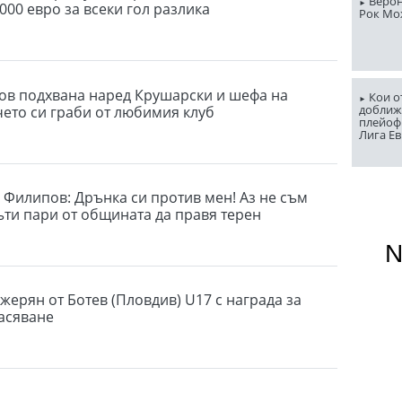
Верон
000 евро за всеки гол разлика
Рок Мо
в подхвана наред Крушарски и шефа на
Кои о
доближ
чето си граби от любимия клуб
плейоф
Лига Е
 Филипов: Дрънка си против мен! Аз не съм
ъти пари от общината да правя терен
жерян от Ботев (Пловдив) U17 с награда за
асяване