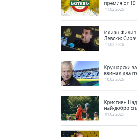
премия от 10 
11.02.2026
Илиян Филипо
Левски: Сира
11.02.2026
Крушарски за
взимал два п
10.02.2026
Кристиян Над
най-добро сп
01.02.2026