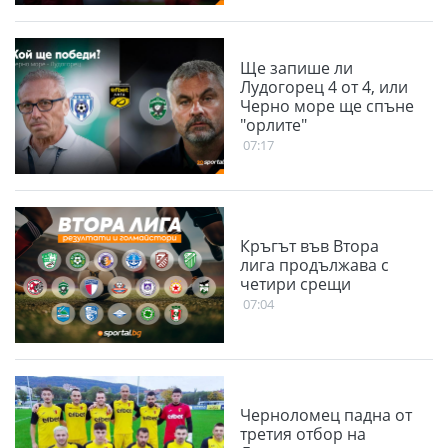
Ще запише ли
Лудогорец 4 от 4, или
Черно море ще спъне
"орлите"
07:17
Кръгът във Втора
лига продължава с
четири срещи
07:04
Черноломец падна от
третия отбор на