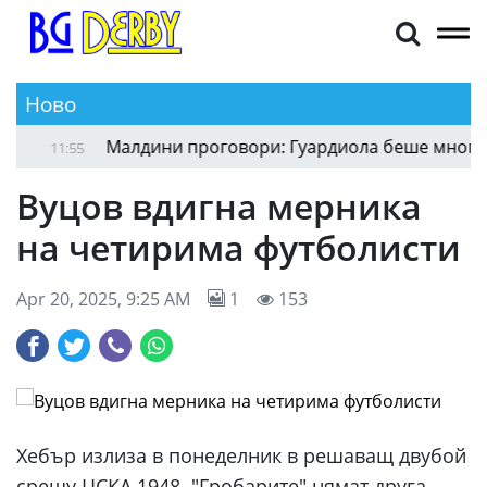
Ново
Илиян Памуков се завърна в Черноломец
12:01
11
Вуцов вдигна мерника
на четирима футболисти
Apr 20, 2025, 9:25 AM
1
153
Хебър излиза в понеделник в решаващ двубой
срещу ЦСКА 1948. "Гробарите" нямат друга