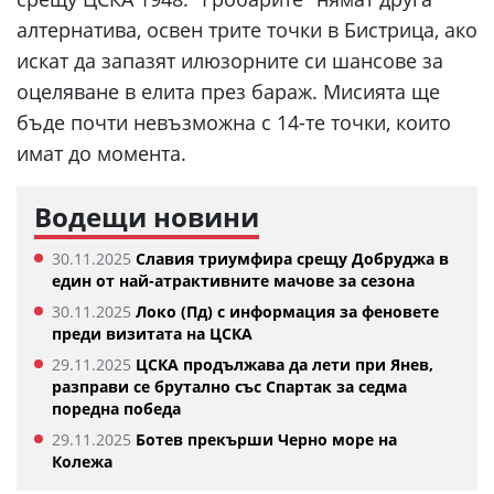
алтернатива, освен трите точки в Бистрица, ако
искат да запазят илюзорните си шансове за
оцеляване в елита през бараж. Мисията ще
бъде почти невъзможна с 14-те точки, които
имат до момента.
Водещи новини
30.11.2025
Славия триумфира срещу Добруджа в
един от най-атрактивните мачове за сезона
30.11.2025
Локо (Пд) с информация за феновете
преди визитата на ЦСКА
29.11.2025
ЦСКА продължава да лети при Янев,
разправи се брутално със Спартак за седма
поредна победа
29.11.2025
Ботев прекърши Черно море на
Колежа