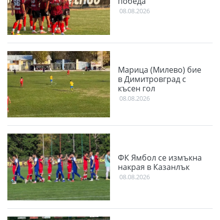
победа
08.08.2026
Марица (Милево) бие
в Димитровград с
късен гол
08.08.2026
ФК Ямбол се измъкна
накрая в Казанлък
08.08.2026