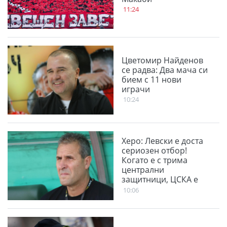
11:24
Цветомир Найденов
се радва: Два мача си
бием с 11 нови
играчи
10:24
Херо: Левски е доста
сериозен отбор!
Когато е с трима
централни
защитници, ЦСКА е
много стабилен
10:06