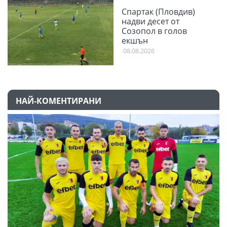
Спартак (Пловдив)
надви десет от
Созопол в голов
екшън
08.08.2026
НАЙ-КОМЕНТИРАНИ