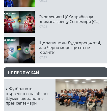
09:02
Окриленият ЦСКА трябва да
внимава срещу Септември (Сф)
07:28
Ще запише ли Лудогорец 4 от 4,
или Черно море ще спъне
"орлите"
07:17
НЕ ПРОПУСКАЙ
Футболното
първенство на област
Шумен ще започне
през септември