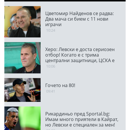
Цветомир Найденов се радва:
Два мача си бием с 11 нови
играчи
10:24
Херо: Левски е доста сериозен
отбор! Когато е с трима
централни защитници, ЦСКА е
много стабилен
10:06
Гочето на 80!
09:41
Рикардиньо пред Sportal.bg:
Имам много приятели в Кайрат,
но Левски е специален за мен!