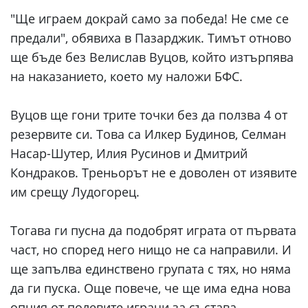
"Ще играем докрай само за победа! Не сме се
предали", обявиха в Пазарджик. Тимът отново
ще бъде без Велислав Вуцов, който изтърпява
на наказанието, което му наложи БФС.
Вуцов ще гони трите точки без да ползва 4 от
резервите си. Това са Илкер Будинов, Селман
Насар-Шутер, Илия Русинов и Дмитрий
Кондраков. Треньорът не е доволен от изявите
им срещу Лудогорец.
Тогава ги пусна да подобрят играта от първата
част, но според него нищо не са направили. И
ще запълва единствено групата с тях, но няма
да ги пуска. Още повече, че ще има една нова
опция от полевите играчи за състава –