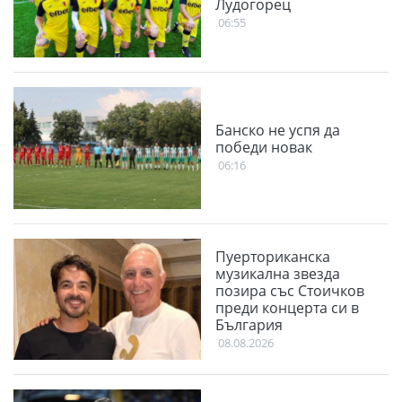
Лудогорец
06:55
Банско не успя да
победи новак
06:16
Пуерториканска
музикална звезда
позира със Стоичков
преди концерта си в
България
08.08.2026