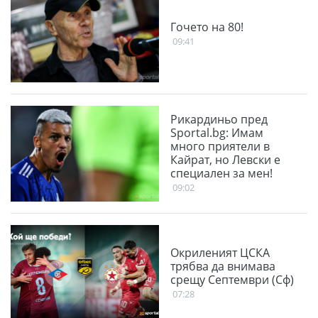
Гочето на 80!
09:41
Рикардиньо пред
Sportal.bg: Имам
много приятели в
Кайрат, но Левски е
специален за мен!
09:02
Окриленият ЦСКА
трябва да внимава
срещу Септември (Сф)
07:28