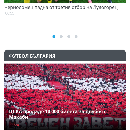
Черноломец падна от третия отбор на Лудогорец
С
н
06:55
07
ФУТБОЛ БЪЛГАРИЯ
ЦСКА продаде 10 000 билета за двубоя с
Макаби
11:24