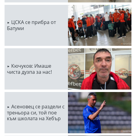
ЦСКА се прибра от
Батуми
Кючуков: Имаше
чиста дузпа за нас!
Асеновец се раздели с
треньора си, той пое
към школата на Хебър