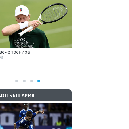
ече тренира
Семеньо: Трябва да се ад
към философията на Маре
07.08.2026
БОЛ БЪЛГАРИЯ