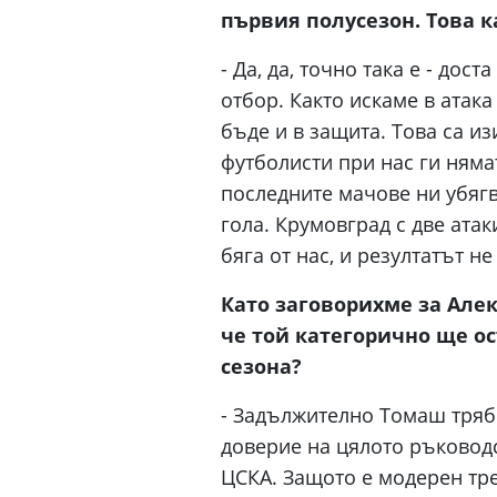
първия полусезон. Това к
- Да, да, точно така е - дос
отбор. Както искаме в атака
бъде и в защита. Това са и
футболисти при нас ги нямат
последните мачове ни убягва
гола. Крумовград с две атак
бяга от нас, и резултатът н
Като заговорихме за Але
че той категорично ще ос
сезона?
- Задължително Томаш тряб
доверие на цялото ръководс
ЦСКА. Защото е модерен тре