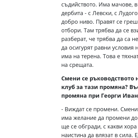
съдийството. Има мачове, в
дербита - с Левски, с Лудог
добро ниво. Правят се греш
отбори. Там трябва да се в
разберат, че трябва да са н
да осигурят равни условия н
има на терена. Това е тяхна
на срещата.
Смени се ръководството н
клуб за тази промяна? В
промяна при Георги Иван
- Виждат се промени. Смени
има желание да промени дос
ще се обгради, с какви хор
наистина да влязат в сила. 