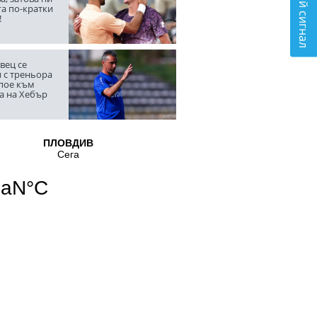
Подай сигнал
га по-кратки
!
вец се
 с треньора
 пое към
а на Хебър