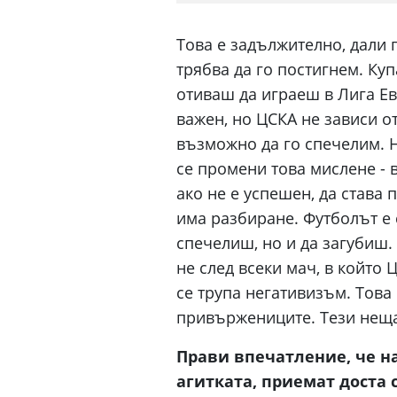
Това е задължително, дали 
трябва да го постигнем. Куп
отиваш да играеш в Лига Ев
важен, но ЦСКА не зависи о
възможно да го спечелим. Н
се промени това мислене - в
ако не е успешен, да става 
има разбиране. Футболът е 
спечелиш, но и да загубиш. 
не след всеки мач, в който 
се трупа негативизъм. Това
привържениците. Тези неща 
Прави впечатление, че н
агитката, приемат доста