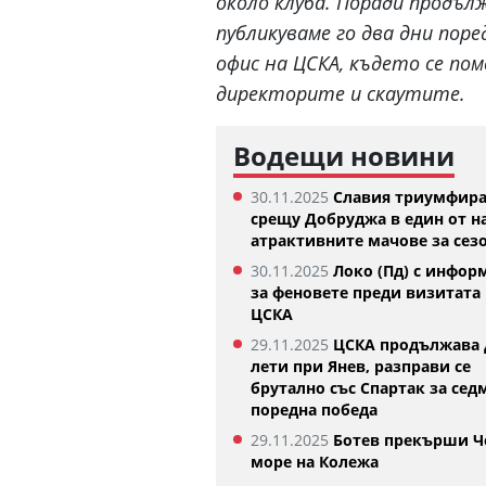
около клуба. Поради продъ
публикуваме го два дни поре
офис на ЦСКА, където се п
директорите и скаутите.
Водещи новини
30.11.2025
Славия триумфир
срещу Добруджа в един от н
атрактивните мачове за сез
30.11.2025
Локо (Пд) с инфор
за феновете преди визитата 
ЦСКА
29.11.2025
ЦСКА продължава 
лети при Янев, разправи се
брутално със Спартак за сед
поредна победа
29.11.2025
Ботев прекърши Ч
море на Колежа