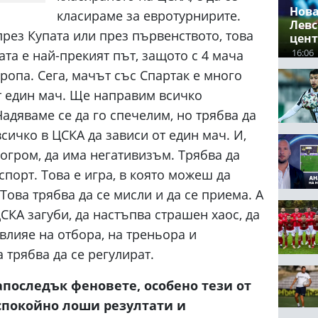
Нова
класираме за евротурнирите.
Левс
през Купата или през първенството, това
цент
тран
16:06
ата е най-прекият път, защото с 4 мача
ропа. Сега, мачът със Спартак е много
т един мач. Ще направим всичко
адяваме се да го спечелим, но трябва да
сичко в ЦСКА да зависи от един мач. И,
погром, да има негативизъм. Трябва да
спорт. Това е игра, в която можеш да
Това трябва да се мисли и да се приема. А
ЦСКА загуби, да настъпва страшен хаос, да
 влияе на отбора, на треньора и
трябва да се регулират.
апоследък феновете, особено тези от
 спокойно лоши резултати и