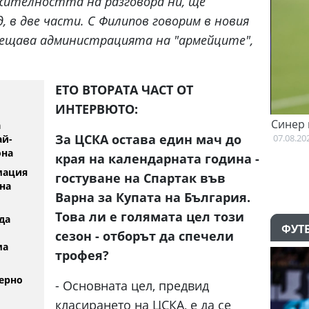
лжителността на разговора ни, ще
д, в две части. С Филипов говорим в новия
омещава администрацията на "армейците",
ЕТО ВТОРАТА ЧАСТ ОТ
ИНТЕРВЮТО:
Къри няма намерение да напуска
Синер в
а
Голдън Стейт Уориърс
За ЦСКА остава един мач до
07.08.2026
ай-
07.08.2026
она
края на календарната година -
мация
гостуване на Спартак във
на
Варна за Купата на България.
Това ли е голямата цел този
да
ФУТ
сезон - отборът да спечели
ма
трофея?
ерно
- Основната цел, предвид
класирането на ЦСКА, е да се