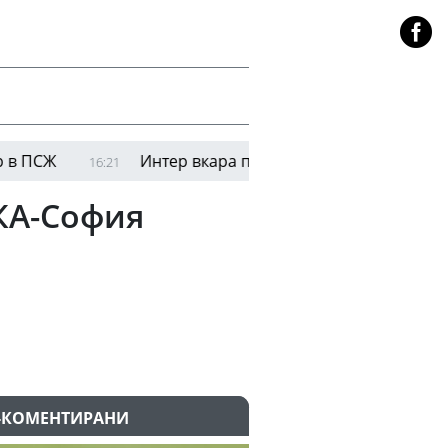
Интер вкара първи голове на Ювентус за лято
16:21
КА-София
-КОМЕНТИРАНИ