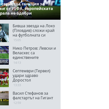
 сериозна санкция за
ки от УЕФА, европейската
рала не одобри
спарант
Бивша звезда на Локо
(Пловдив) сложи край
на футболната си
кариера
15:05
Нико Петров: Левски и
Веласкес са
единствените
протагонисти в
14:13
българския футбол
Септември (Тервел)
удари здраво
Доростол
13:33
Васил Стефанов за
фалстартът на Гигант
12:59