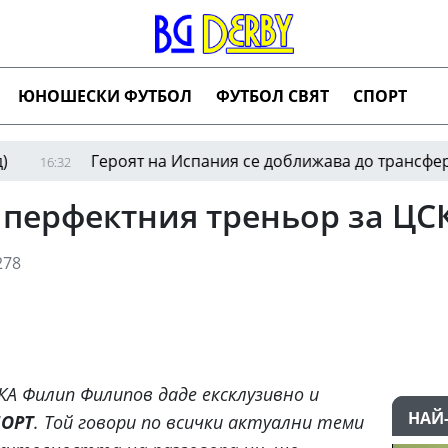
ЮНОШЕСКИ ФУТБОЛ
ФУТБОЛ СВЯТ
СПОРТ
Героят на Испания се доближава до трансфер в ПСЖ
:32
 перфектния треньор за ЦС
278
А Филип Филипов даде ексклузивно и
НАЙ
ОРТ
. Той говори по всички актуални теми