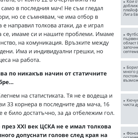
Кои о
доближ
и само в последния мач! Не съм гледал
плейоф
Лига Е
ори, но се съмнявам, че има отбор в
а е направил толкова атаки, да е играл
а се, имаме си и нашите проблеми. Имаме
Футбо
първен
янство, на комуникация. Връзките между
област
започн
адени. Има и индивидуални грешки, но
септем
цеса на работа.
Борил
много 
зва по никакъв начин от статичните
постоян
възмо
ре...
облегнем на статистиката. Тя не е водеща и
Кючук
ези 33 корнера в последните два мача, 16
чиста д
е е било достатъчно, за да отбележим гол.
- през XXI век ЦСКА не е имал толкова
Фонсе
ного допуснати голове след края на
остаряв