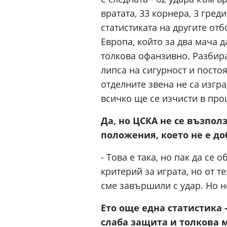
вратата, 33 корнера, 3 гред
статистиката на другите отб
Европа, който за два мача д
толкова офанзивно. Разбир
липса на сигурност и посто
отделните звена не са изгр
всичко ще се изчисти в про
Да, но ЦСКА не се възпол
положения, което не е доб
- Това е така, но пак да се 
критерий за играта, но от т
сме завършили с удар. Но н
Ето още една статистика 
слаба защита и толкова м