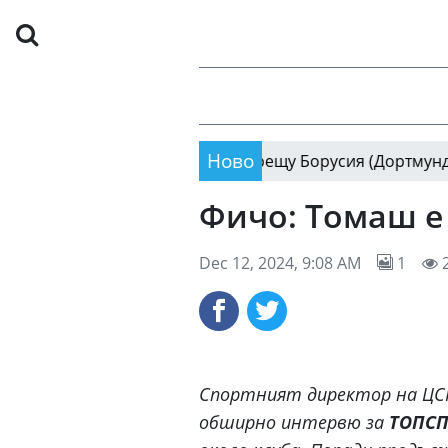
Ново
ие мачът за Суперкупата срещу Борусия (Дортмунд)
16
Фичо: Томаш е
Dec 12, 2024, 9:08 AM
1
Спортният директор на ЦСК
обширно интервю за
ТОПСП