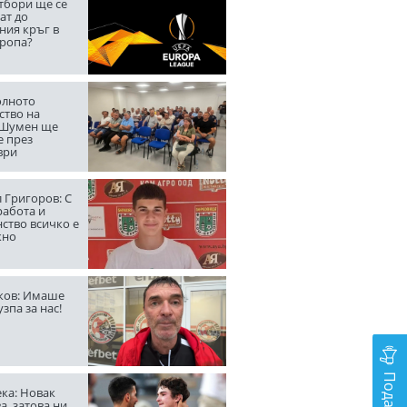
тбори ще се
ат до
ния кръг в
вропа?
лното
ство на
 Шумен ще
е през
ври
 Григоров: С
работа и
ство всичко е
жно
ов: Имаше
узпа за нас!
ка: Новак
а, затова ни