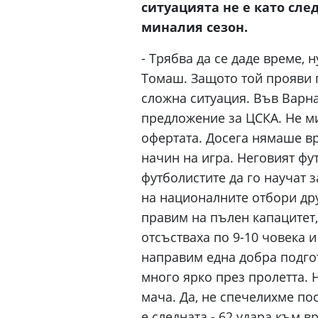
ситуацията не е като сле
миналия сезон.
- Трябва да се даде време, 
Томаш. Защото той прояви 
сложна ситуация. Във Варна 
предложение за ЦСКА. Не ми
офертата. Досега нямаше вре
начин на игра. Неговият фут
футболистите да го научат з
на националните отбори дру
правим на пълен капацитет
отсъстваха по 9-10 човека 
направим една добра подго
много ярко през пролетта. 
мача. Да, не спечелихме пос
е следната - 62 удара към в