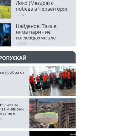
Локо (Мездра) с
победа в Червен бряг
12:43
Найденов: Така е,
няма пари - не
изглеждахме зле
срещу 110 милиона на
12:32
Панатинайкос
ПРОПУСКАЙ
се прибра от
излиза на
 за милиони,
нът не е
щ