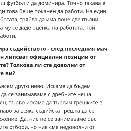
ащ футбол и да доминира. Точно такава е
и това беше поканен да работи. На един
аботата, трябва да има поне две пълни
а му се даде оценка на работата. Той
работи.
ира съдийството - след последния мач
зон липсват официални позиции от
те? Толкова ли сте доволни от
е ви?
ъвсем друго ниво. Искаме да бъдем
 да се занимаваме с дребните неща.
вен, първо искаме да търсим грешките в
бнаво за всяка съдийска грешка да се
ежение. Да, ние не се занимаваме със
гите отбори, но ние сме недоволни от