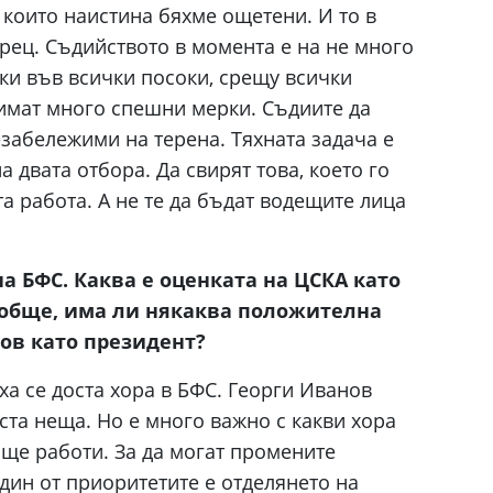
 които наистина бяхме ощетени. И то в
орец. Съдийството в момента е на не много
ки във всички посоки, срещу всички
зимат много спешни мерки. Съдиите да
езабележими на терена. Тяхната задача е
а двата отбора. Да свирят това, което го
та работа. А не те да бъдат водещите лица
а БФС. Каква е оценката на ЦСКА като
ъобще, има ли някаква положителна
ов като президент?
ха се доста хора в БФС. Георги Иванов
та неща. Но е много важно с какви хора
а ще работи. За да могат промените
Един от приоритетите е отделянето на