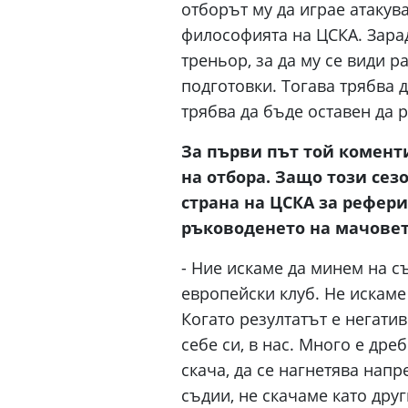
отборът му да играе атакув
философията на ЦСКА. Зарад
треньор, за да му се види р
подготовки. Тогава трябва д
трябва да бъде оставен да 
За първи път той комент
на отбора. Защо този се
страна на ЦСКА за рефери
ръководенето на мачовет
- Ние искаме да минем на с
европейски клуб. Не искаме
Когато резултатът е негати
себе си, в нас. Много е дре
скача, да се нагнетява напр
съдии, не скачаме като дру