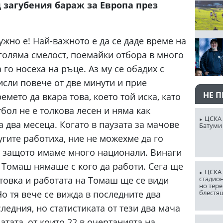
д загубения бараж за Европа през
нужно е! Най-важното е да се даде време на
голяма смелост, поемайки отбора в много
го носеха на ръце. Аз му се обадих с
сли повече от две минути и прие
НЕ 
мето да вкара това, което той иска, като
бол не е толкова лесен и няма как
ЦСКА 
а два месеца. Когато в паузата за мачове
Батуми
гите работиха, ние не можехме да го
, защото имаме много национали. Винаги
и Томаш нямаше с кого да работи. Сега ще
ЦСКА 
товка и работата на Томаш ще се види
стадион
но тере
Но тя вече се вижда в последните два
блестя
ледния, но статистиката от тези два мача
ратата, от които 22 в очертанията на