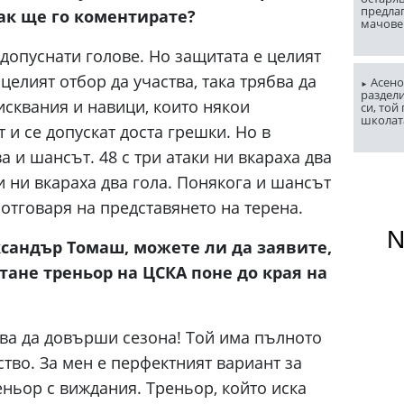
предла
ак ще го коментирате?
мачове
та допуснати голове. Но защитата е целият
 целият отбор да участва, така трябва да
Асено
раздели
зисквания и навици, които някои
си, той
школат
 и се допускат доста грешки. Но в
 и шансът. 48 с три атаки ни вкараха два
и ни вкараха два гола. Понякога и шансът
е отговаря на представянето на терена.
ксандър Томаш, можете ли да заявите,
тане треньор на ЦСКА поне до края на
ва да довърши сезона! Той има пълното
тво. За мен е перфектният вариант за
ньор с виждания. Треньор, който иска