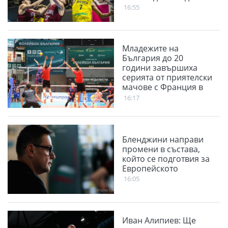
16:55
Младежите на
България до 20
години завършиха
серията от приятелски
мачове с Франция в
София
16:17
Бленджини направи
промени в състава,
който се подготвия за
Европейското
16:05
Иван Алипиев: Ще