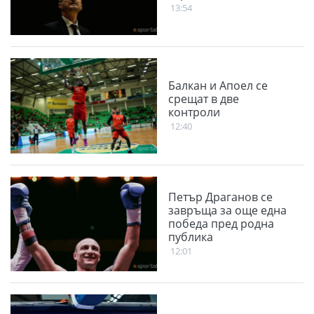
13:54
Балкан и Апоел се
срещат в две
контроли
12:40
Петър Драганов се
завръща за още една
победа пред родна
публика
12:01