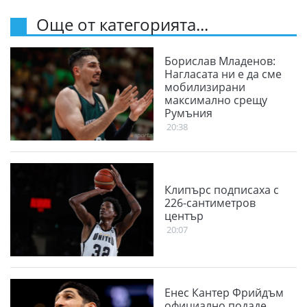
Още от категорията...
Борислав Младенов:
Нагласата ни е да сме
мобилизирани
максимално срещу
Румъния
20:38
Клипърс подписаха с
226-сантиметров
център
20:07
Енес Кантер Фрийдъм
официално подаде