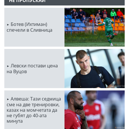
НЕ ПРОПУСКАЙ
Ботев (Ихтиман)
спечели в Сливница
Левски постави цена
на Вуцов
Алвеша: Тази седмица
сме на две тренировки,
казах на момчетата да
не губят до 40-ата
минута