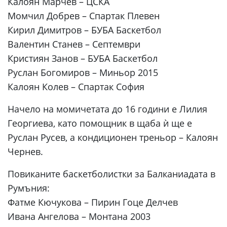
Калоян Марчев – ЦСКА
Момчил Добрев – Спартак Плевен
Кирил Димитров – БУБА Баскетбол
Валентин Станев – Септември
Кристиян Занов – БУБА Баскетбол
Руслан Богомиров – Миньор 2015
Калоян Колев – Спартак София
Начело на момичетата до 16 години е Лилия
Георгиева, като помощник в щаба ѝ ще е
Руслан Русев, а кондиционен треньор – Калоян
Чернев.
Повиканите баскетболистки за Балканиадата в
Румъния:
Фатме Кючукова – Пирин Гоце Делчев
Ивана Ангелова – Монтана 2003