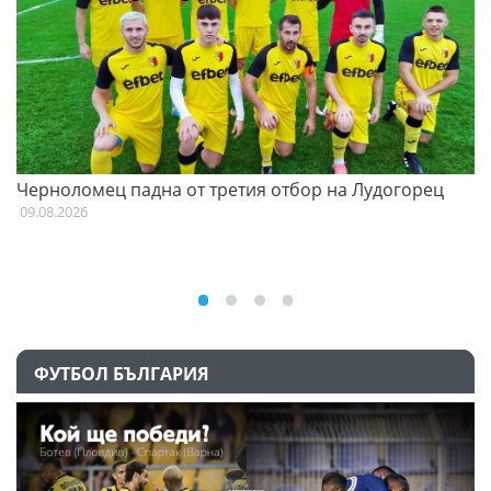
и
Черноломец падна от третия отбор на Лудогорец
О
С
09.08.2026
09
ФУТБОЛ БЪЛГАРИЯ