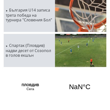
България U14 записа
трета победа на
турнира "Словения Бол"
Спартак (Пловдив)
надви десет от Созопол
в голов екшън