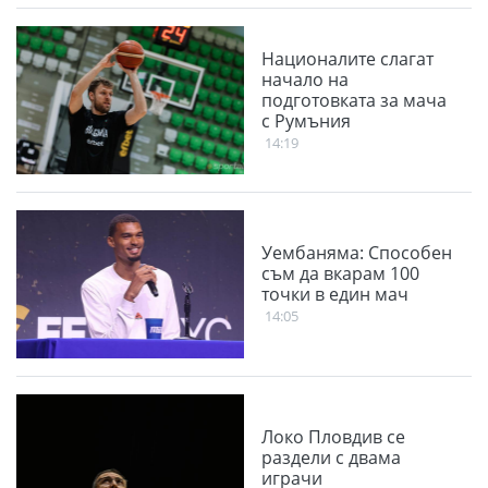
Националите слагат
начало на
подготовката за мача
с Румъния
14:19
Уембаняма: Способен
съм да вкарам 100
точки в един мач
14:05
Локо Пловдив се
раздели с двама
играчи