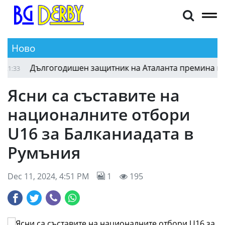
Ново
Дългогодишен защитник на Аталанта премина в нова
33
Ясни са съставите на
националните отбори
U16 за Балканиадата в
Румъния
Dec 11, 2024, 4:51 PM
1
195