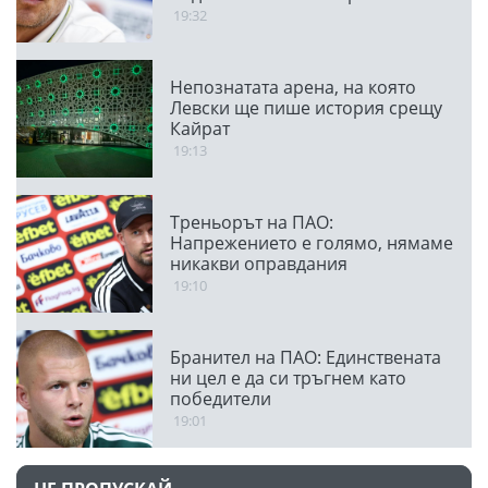
19:32
Непознатата арена, на която
Левски ще пише история срещу
Кайрат
19:13
Треньорът на ПАО:
Напрежението е голямо, нямаме
никакви оправдания
19:10
Бранител на ПАО: Единствената
ни цел е да си тръгнем като
победители
19:01