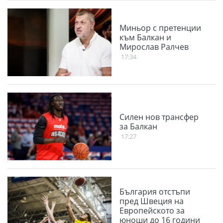
Миньор с претенции
към Балкан и
Мирослав Ралчев
17:34
Силен нов трансфер
за Балкан
17:27
България отстъпи
пред Швеция на
Европейското за
юноши до 16 години