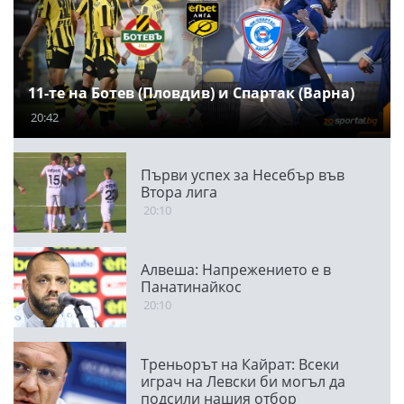
11-те на Ботев (Пловдив) и Спартак (Варна)
20:42
Първи успех за Несебър във
Втора лига
20:10
Алвеша: Напрежението е в
Панатинайкос
20:10
Треньорът на Кайрат: Всеки
играч на Левски би могъл да
подсили нашия отбор