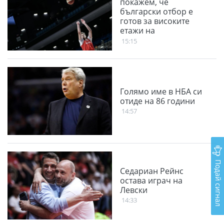
покажем, че
български отбор е
готов за високите
етажи на
международната
15:15
баскетболна сцена
Голямо име в НБА си
отиде на 86 години
14:57
Подай сигнал
Седариан Рейнс
остава играч на
Левски
14:33