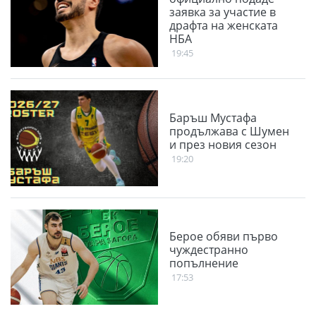
заявка за участие в
драфта на женската
НБА
19:45
Баръш Мустафа
продължава с Шумен
и през новия сезон
19:20
Берое обяви първо
чуждестранно
попълнение
17:53