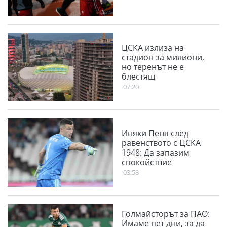
ЦСКА излиза на
стадион за милиони,
но теренът не е
блестящ
07:20
Иняки Пеня след
равенството с ЦСКА
1948: Да запазим
спокойствие
03:58
Голмайсторът за ПАО:
Имаме пет дни, за да