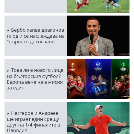
Бербо хапва драконов
плод и се наслаждава на
"първото докосване"
Това ли е новото лице
на българския футбол?
Европа вече не е мисия
за един
Нестеров и Андреев
ще играят един срещу
друг на 1/4-финалите в
Пловдив