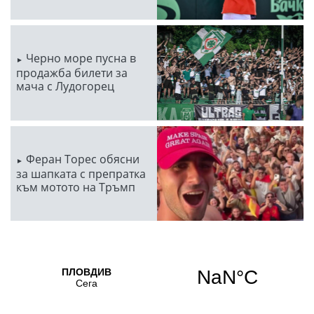
Черно море пусна в
продажба билети за
мача с Лудогорец
Феран Торес обясни
за шапката с препратка
към мотото на Тръмп