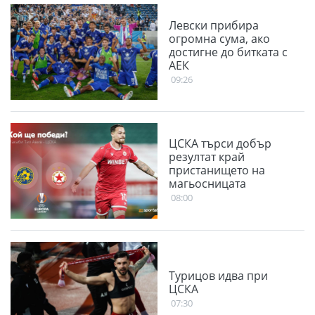
Левски прибира
огромна сума, ако
достигне до битката с
АЕК
09:26
ЦСКА търси добър
резултат край
пристанището на
магьосницата
08:00
Турицов идва при
ЦСКА
07:30