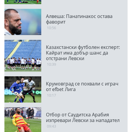
Алвеша: Панатинакос остава
фаворит
10:56
Казахстански футболен експерт:
Кайрат има добър шанс да
отстрани Левски
10:39
Крумовград се похвали с играч
от efbet Лига
10:17
Отбор от Саудитска Арабия
изпревари Левски за нападател
09:43