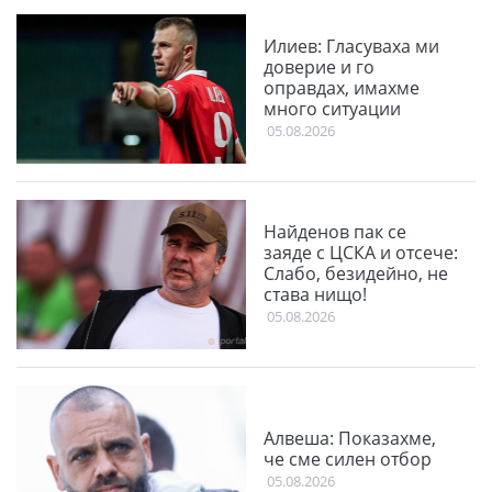
Илиев: Гласуваха ми
доверие и го
оправдах, имахме
много ситуации
05.08.2026
Найденов пак се
заяде с ЦСКА и отсече:
Слабо, безидейно, не
става нищо!
05.08.2026
Алвеша: Показахме,
че сме силен отбор
05.08.2026