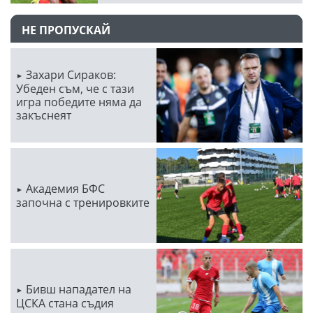
НЕ ПРОПУСКАЙ
Захари Сираков:
Убеден съм, че с тази
игра победите няма да
закъснеят
Академия БФС
започна с тренировките
Бивш нападател на
ЦСКА стана съдия