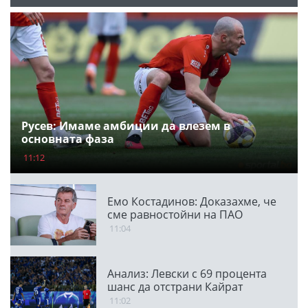
Русев: Имаме амбиции да влезем в
основната фаза
11:12
Емо Костадинов: Доказахме, че
сме равностойни на ПАО
11:04
Анализ: Левски с 69 процента
шанс да отстрани Кайрат
11:02