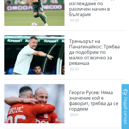
изглеждаме по
различен начин в
България
03:35
Треньорът на
Панатинайкос: Трябва
да подобрим по
малко от всичко за
реванша
02:33
Георги Русев: Няма
значение кой е
Подай сигнал
фаворит, трябва да се
гордеем
00:01