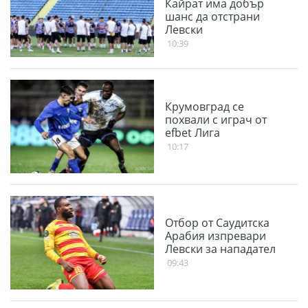
Кайрат има добър
шанс да отстрани
Левски
10:39
Крумовград се
похвали с играч от
efbet Лига
10:17
Отбор от Саудитска
Арабия изпревари
Левски за нападател
09:43