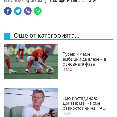
Източник:
Sportal.bg
Към оригиналната статия
Още от категорията...
Русев: Имаме
амбиции да влезем в
основната фаза
11:12
Емо Костадинов:
Доказахме, че сме
равностойни на ПАО
11:04