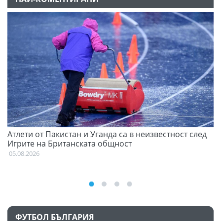
Атлети от Пакистан и Уганда са в неизвестност след
Д
Игрите на Британската общност
05
05.08.2026
ФУТБОЛ БЪЛГАРИЯ