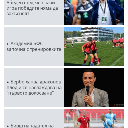
Убеден съм, че с тази
игра победите няма да
закъснеят
Академия БФС
започна с тренировките
Бербо хапва драконов
плод и се наслаждава на
"първото докосване"
Бивш нападател на