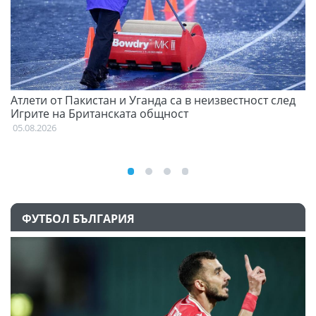
Атлети от Пакистан и Уганда са в неизвестност след
Д
Игрите на Британската общност
05
05.08.2026
ФУТБОЛ БЪЛГАРИЯ