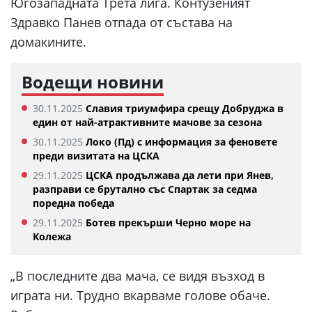
Югозападната Трета лига. Контузеният
Здравко Панев отпада от състава на
домакините.
Водещи новини
30.11.2025
Славия триумфира срещу Добруджа в
един от най-атрактивните мачове за сезона
30.11.2025
Локо (Пд) с информация за феновете
преди визитата на ЦСКА
29.11.2025
ЦСКА продължава да лети при Янев,
разправи се брутално със Спартак за седма
поредна победа
29.11.2025
Ботев прекърши Черно море на
Колежа
„В последните два мача, се видя възход в
играта ни. Трудно вкарваме голове обаче.