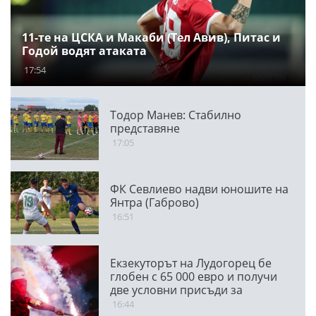
11-те на ЦСКА и Макаби (Тел Авив), Питас и
Годой водят атаката
17:54
Тодор Манев: Стабилно
представяне
17:05
ФК Севлиево надви юношите на
Янтра (Габрово)
16:51
Екзекуторът на Лудогорец бе
глобен с 65 000 евро и получи
две условни присъди за
мачовете с "орлите"
16:44