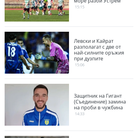
море разби Устрем
15:15
Левски и Кайрат
разполагат с две от
най-силните оръжия
при дузпите
15:06
Защитник на Гигант
(Съединение) замина
на проби в чужбина
14:33