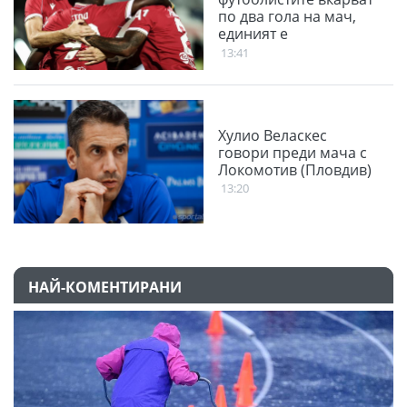
по два гола на мач,
единият е
благодарение на
13:41
феновете
Хулио Веласкес
говори преди мача с
Локомотив (Пловдив)
13:20
НАЙ-КОМЕНТИРАНИ