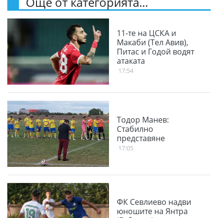
Още от категорията...
11-те на ЦСКА и
Макаби (Тел Авив),
Питас и Годой водят
атаката
17:54
Тодор Манев:
Стабилно
представяне
17:05
ФК Севлиево надви
юношите на Янтра