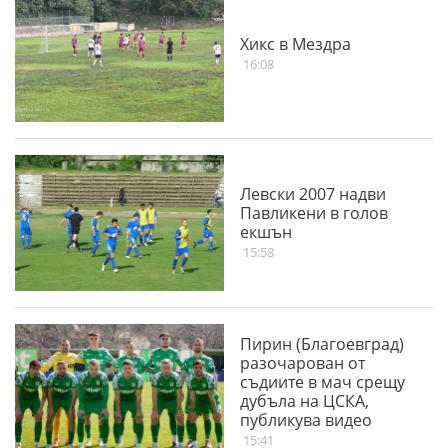
Хикс в Мездра
16:08
Левски 2007 надви
Павликени в голов
екшън
15:58
Пирин (Благоевград)
разочарован от
съдиите в мач срещу
дубъла на ЦСКА,
публикува видео
15:41