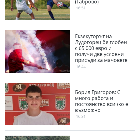
(Габрово)
16:51
Екзекуторът на
Лудогорец бе глобен
с 65 000 евро и
получи две условни
присъди за мачовете
с "орлите"
16:44
Борил Григоров: С
много работа и
постоянство всичко е
възможно
16:31