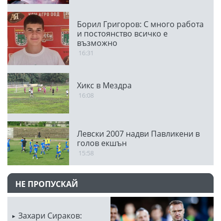
Борил Григоров: С много работа
и постоянство всичко е
възможно
16:31
Хикс в Мездра
16:08
Левски 2007 надви Павликени в
голов екшън
15:58
НЕ ПРОПУСКАЙ
Захари Сираков: