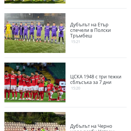
Дубълът на Етър
спечели в Полски
Тръмбеш
15:21
ЦСКА 1948 с три тежки
сблъсъка за 7 дни
15:20
Дубълът на Черно