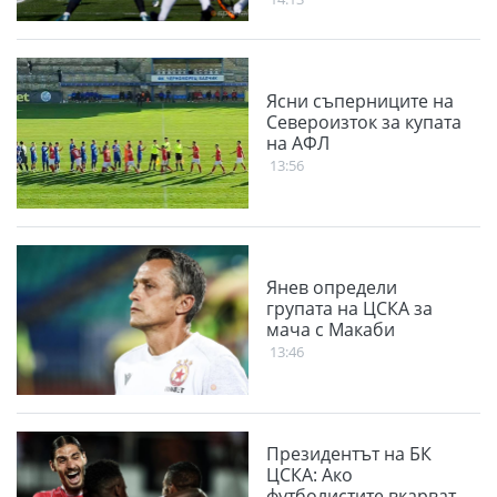
Ясни съперниците на
Североизток за купата
на АФЛ
13:56
Янев определи
групата на ЦСКА за
мача с Макаби
13:46
Президентът на БК
ЦСКА: Ако
футболистите вкарват