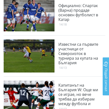
Официално: Спартак
(Варна) продаде
основен футболист в
Катар
14:18
Известни са първите
участници от
Североизток в
турнира за купата на
България
14:13
Подай сигнал
Капитанът на
България W: Още ми
се играе, но вече
трябва да избирам
между футбола и
семейството
14:13