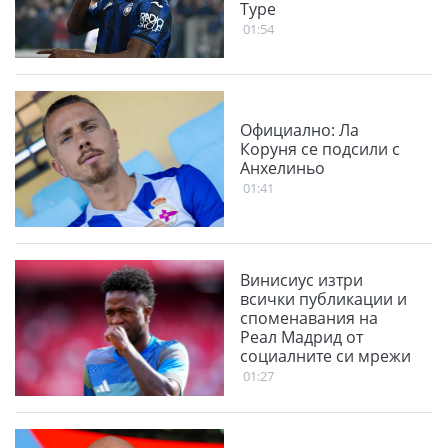
Туре
01:54
Официално: Ла
Коруня се подсили с
Анхелиньо
01:41
Винисиус изтри
всички публикации и
споменавания на
Реал Мадрид от
социалните си мрежи
01:27