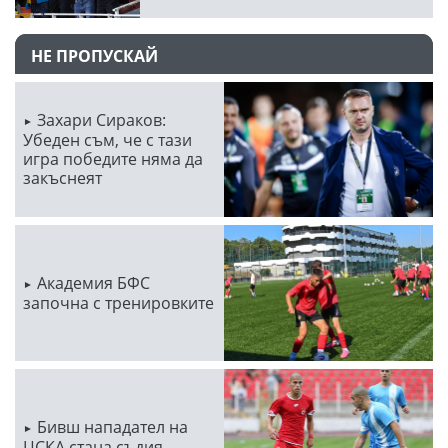
НЕ ПРОПУСКАЙ
Захари Сираков:
Убеден съм, че с тази
игра победите няма да
закъснеят
Академия БФС
започна с тренировките
Бивш нападател на
ЦСКА стана съдия