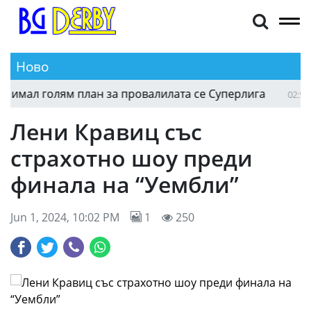
Ново
мал голям план за провалилата се Суперлига
2
02:54
Лени Кравиц със
страхотно шоу преди
финала на “Уембли”
Jun 1, 2024, 10:02 PM
1
250