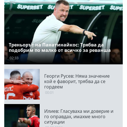
Треньорът на Панатинайкос: Трябва да
подобрим по малко от всичко за реванша
02:33
Георги Русев: Няма значение
кой е фаворит, трябва да се
гордеем
00:01
Илиев: Гласуваха ми доверие и
го оправдах, имахме много
ситуации