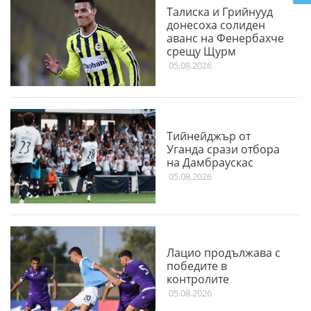
Талиска и Грийнууд
донесоха солиден
аванс на Фенербахче
срещу Щурм
05.08.2026
Тийнейджър от
Уганда срази отбора
на Дамбраускас
05.08.2026
Лацио продължава с
победите в
контролите
05.08.2026