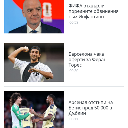
ФИФА отхвърли
поредните обвинения
към Инфантино
00:58
Барселона чака
оферти за Феран
Торес
00:30
Арсенал отстъпи на
Бетис пред 50 000 в
Дъблин
00:11