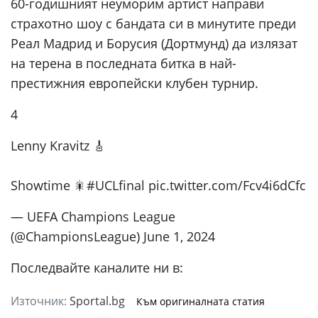
60-годишният неуморим артист направи
страхотно шоу с бандата си в минутите преди
Реал Мадрид и Борусия (Дортмунд) да излязат
на терена в последната битка в най-
престижния европейски клубен турнир.
4
Lenny Kravitz 🎸
Showtime 🎇#UCLfinal pic.twitter.com/Fcv4i6dCfc
— UEFA Champions League
(@ChampionsLeague) June 1, 2024
Последвайте каналите ни в:
Източник:
Sportal.bg
Към оригиналната статия