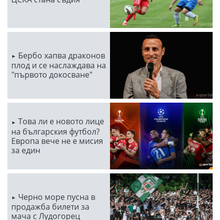
Бербо хапва драконов
плод и се наслаждава на
"първото докосване"
Това ли е новото лице
на българския футбол?
Европа вече не е мисия
за един
Черно море пусна в
продажба билети за
мача с Лудогорец