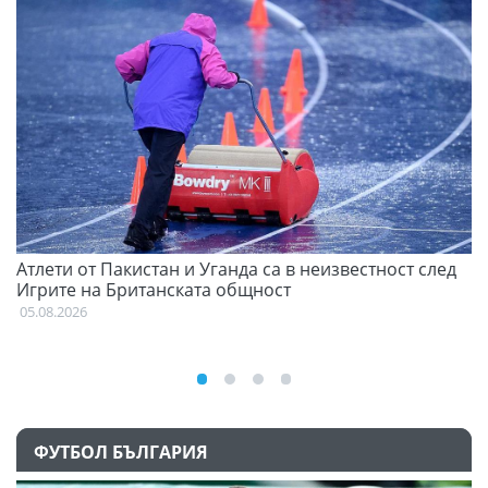
Атлети от Пакистан и Уганда са в неизвестност след
Д
Игрите на Британската общност
05
05.08.2026
ФУТБОЛ БЪЛГАРИЯ