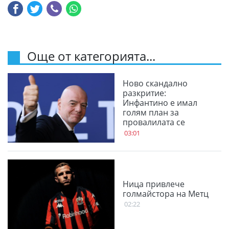
Още от категорията...
Ново скандално
разкритие:
Инфантино е имал
голям план за
провалилата се
Суперлига
03:01
Ница привлече
голмайстора на Метц
02:22