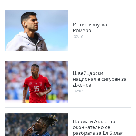
Интер изпуска
Ромеро
02:16
Швейцарски
национал е сигурен за
Дженоа
02:03
Парма и Аталанта
окончателно се
разбраха за Ел Билал