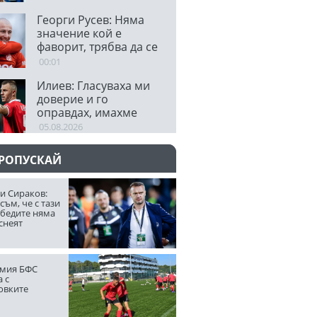
Георги Русев: Няма
значение кой е
фаворит, трябва да се
гордеем
00:01
Илиев: Гласуваха ми
доверие и го
оправдах, имахме
много ситуации
05.08.2026
ПРОПУСКАЙ
и Сираков:
съм, че с тази
обедите няма
снеят
мия БФС
 с
овките