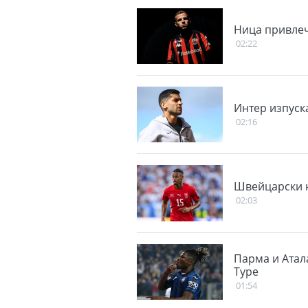
Ница привлеч
02:22
Интер изпуск
02:16
Швейцарски н
02:03
Парма и Атал
Туре
01:54