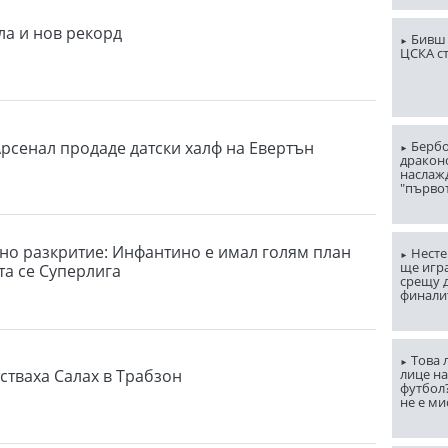
ла и нов рекорд
Бивш 
ЦСКА с
рсенал продаде датски халф на Евертън
Бербо
драконо
наслаж
"първо
но разкритие: Инфантино е имал голям план
Несте
ще игр
та се Суперлига
срещу д
финали
Това 
стваха Салах в Трабзон
лице н
футбол
не е ми