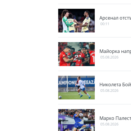
Арсенал отст
00:11
Майорка напр
05.08.2026
Николета Бой
05.08.2026
Марко Палест
05.08.2026