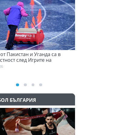
от Пакистан и Уганда са в
Денвър Нъгетс взе звезда
тност след Игрите на
Евролигата
ската общност
05.08.2026
6
БОЛ БЪЛГАРИЯ