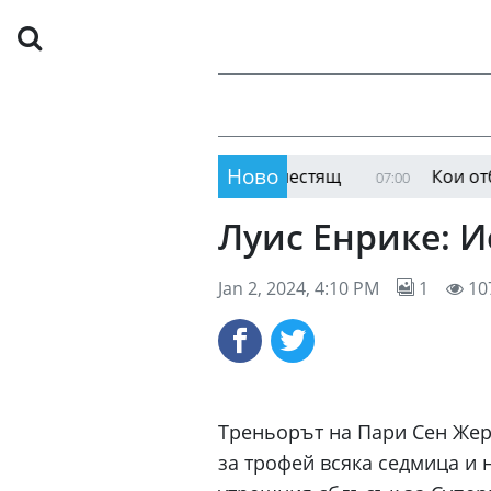
Ново
илиони, но теренът не е блестящ
Кои отбори ще
07:00
Луис Енрике: И
Jan 2, 2024, 4:10 PM
1
10
Треньорът на Пари Сен Жерм
за трофей всяка седмица и 