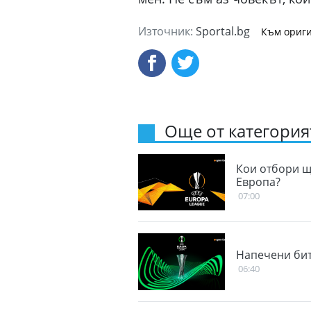
Източник:
Sportal.bg
Към ориги
Още от категорият
Кои отбори щ
Европа?
07:00
Напечени бит
06:40