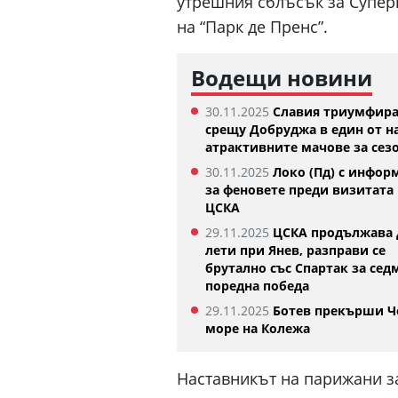
утрешния сблъсък за Суперк
на “Парк де Пренс”.
Водещи новини
30.11.2025
Славия триумфир
срещу Добруджа в един от н
атрактивните мачове за сез
Изабелла Шиникова започн
30.11.2025
Локо (Пд) с инфор
убедителна победа в Оренс
за феновете преди визитата 
05.08.2026
ЦСКА
29.11.2025
ЦСКА продължава 
лети при Янев, разправи се
брутално със Спартак за сед
поредна победа
29.11.2025
Ботев прекърши Ч
море на Колежа
Наставникът на парижани з