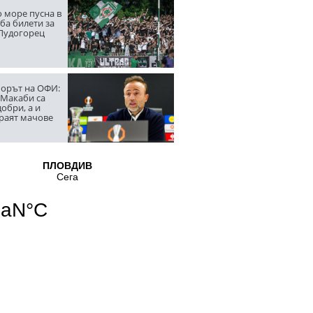
 море пусна в
ба билети за
 Лудогорец
орът на ОФИ:
 Макаби са
обри, а и
граят мачове