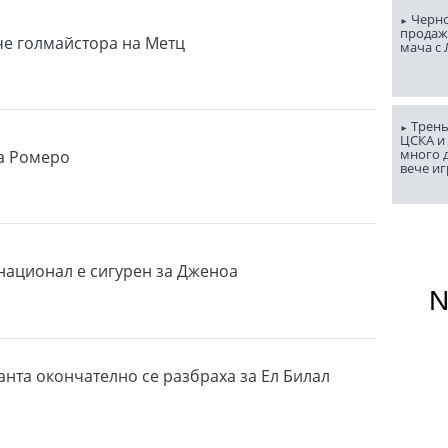
Черно
продаж
е голмайстора на Метц
мача с
Трень
ЦСКА и
много д
а Ромеро
вече и
ационал е сигурен за Дженоа
анта окончателно се разбраха за Ел Билал