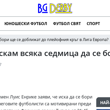
ЮНОШЕСКИ ФУТБОЛ
ФУТБОЛ СВЯТ
СПОРТ
 се доближат до плейофния кръг в Лига Европа?
06:4
скам всяка седмица да се 
7
ен Луис Енрике заяви, че иска да се бори
НАЙ
неговите футболисти са мотивирани преди