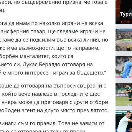
уари, но същевременно призна, че това е
ц.
Тури
07:30
ога да имам по няколко играчи на всяка
рансферния пазар, ще гледаме играчи не
скаме да се подсилим във всяка линия, но
ако има възможности, ще го направим.
борбен манталитет, които са
ето си. Лукас Бералдо отговаря на
й е много интересен играч за бъдещето.”
ваше да отговаря на въпроси свързани с
 който вече навлезе в последните шест
т вчера може да преговаря с други отбори
вободен агент на друго място през лятото.
 винаги съм го правил. Това не зависи от
тъо да отговаря на тези въпроси.