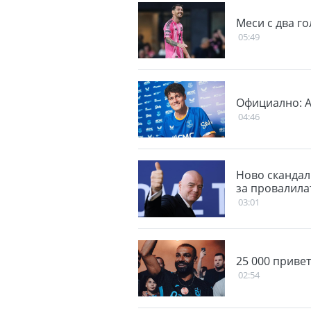
Меси с два го
05:49
Официално: А
04:46
Ново скандал
за провалила
03:01
25 000 привет
02:54