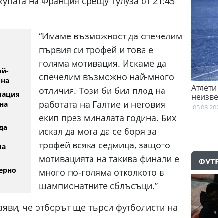
упата на Франция срещу Тулуза от 21:45
“Имаме възможност да спечелим
първия си трофей и това е
а
голяма мотивация. Искаме да
ай-
спечелим възможно най-много
она
а с
Тотнъм започна преговори с Гакпо
Атлети 
отличия. Този би бил плод на
мация
е
неизвес
05.08.2026
работата на Галтие и неговия
на
Британ
05.08.202
екип през миналата година. Бих
да
искал да мога да се боря за
трофей всяка седмица, защото
ма
мотивацията на такива финали е
ФУТ
ерно
много по-голяма отколкото в
шампионатните сблъсъци.”
аяви, че отборът ще търси футболисти на