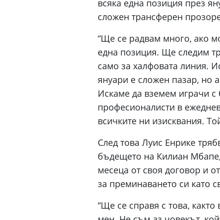
всяка една позиция през ян
сложен трансферен прозоре
“Ще се радвам много, ако м
една позиция. Ще следим т
само за халфовата линия. И
януари е сложен пазар, но 
Искаме да вземем играчи с 
професионалисти в ежедневи
всичките ни изисквания. То
След това Луис Енрике тряб
бъдещето на Килиан Мбапе,
месеца от своя договор и о
за преминаването си като с
“Ще се справя с това, както
мен. Не съм аз човекът, кой