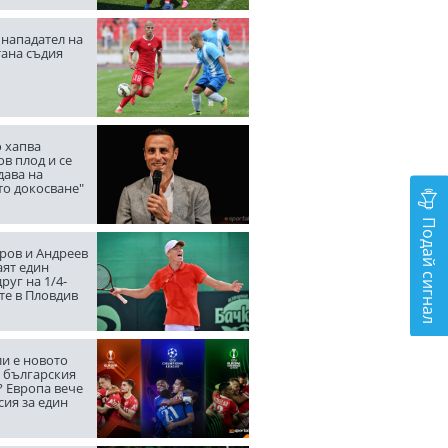
нападател на
тана съдия
 хапва
в плод и се
дава на
то докосване"
Подай сигнал
ров и Андреев
аят един
руг на 1/4-
те в Пловдив
ли е новото
а българския
? Европа вече
сия за един