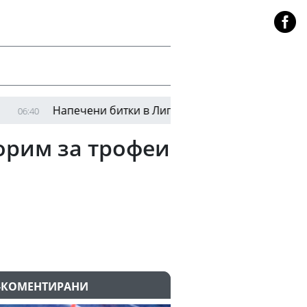
Напечени битки в Лигата на конференциите
0
05:49
борим за трофеи
-КОМЕНТИРАНИ