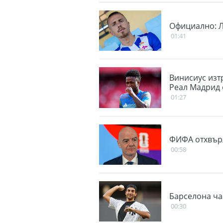
Официално: Л
01:41
Винисиус изт
Реал Мадрид 
01:27
ФИФА отхвър
00:58
Барселона ча
00:30