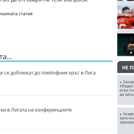
налната статия
а...
НЕ 
е се доближат до плейофния кръг в Лига
Захар
Убеден 
игра п
да закъ
ки в Лигата на конференциите
Акаде
започна
тренир