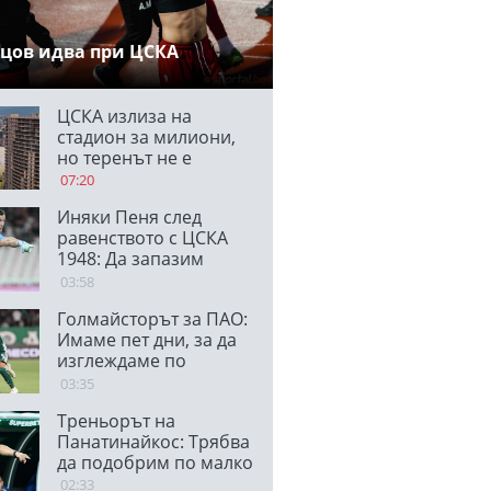
цов идва при ЦСКА
ЦСКА излиза на
стадион за милиони,
но теренът не е
блестящ
07:20
Иняки Пеня след
равенството с ЦСКА
1948: Да запазим
спокойствие
03:58
Голмайсторът за ПАО:
Имаме пет дни, за да
изглеждаме по
различен начин в
03:35
България
Треньорът на
Панатинайкос: Трябва
да подобрим по малко
от всичко за реванша
02:33