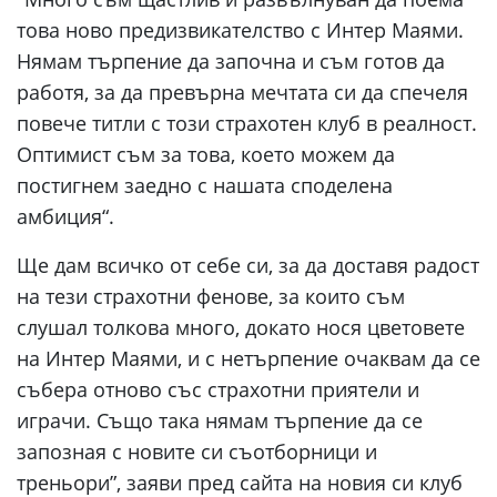
това ново предизвикателство с Интер Маями.
Нямам търпение да започна и съм готов да
работя, за да превърна мечтата си да спечеля
повече титли с този страхотен клуб в реалност.
Оптимист съм за това, което можем да
постигнем заедно с нашата споделена
амбиция“.
Ще дам всичко от себе си, за да доставя радост
на тези страхотни фенове, за които съм
слушал толкова много, докато нося цветовете
на Интер Маями, и с нетърпение очаквам да се
събера отново със страхотни приятели и
играчи. Също така нямам търпение да се
запозная с новите си съотборници и
треньори”, заяви пред сайта на новия си клуб