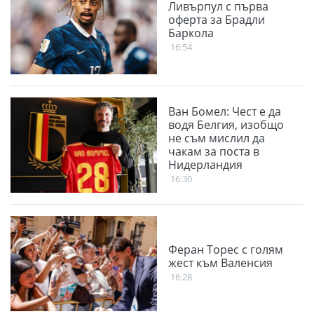
Ливърпул с първа
оферта за Брадли
Баркола
16:54
Ван Бомел: Чест е да
водя Белгия, изобщо
не съм мислил да
чакам за поста в
Нидерландия
16:30
Феран Торес с голям
жест към Валенсия
16:28