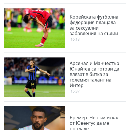
Корейската футболна
федерация плащала
за сексуални
забавления на съдии
16:18
Арсенал и Манчестър
Юнайтед са готови да
влязат в битка за
големия талант на
Интер
15:37
Бремер: Не съм искал
от Ювентус да ме
продаде