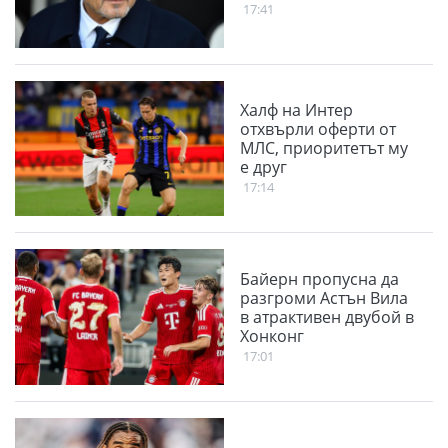
17:41
Халф на Интер
отхвърли оферти от
МЛС, приоритетът му
е друг
17:14
Байерн пропусна да
разгроми Астън Вила
в атрактивен двубой в
Хонконг
17:01