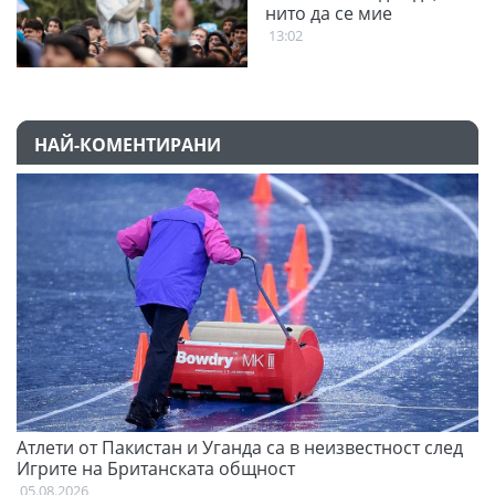
нито да се мие
13:02
НАЙ-КОМЕНТИРАНИ
Атлети от Пакистан и Уганда са в неизвестност след
С
Игрите на Британската общност
н
05.08.2026
03