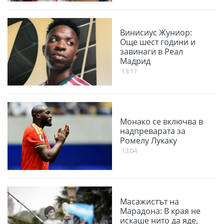
Винисиус Жуниор:
Още шест години и
завинаги в Реал
Мадрид
13:17
Монако се включва в
надпреварата за
Ромелу Лукаку
13:04
Масажистът на
Марадона: В края не
искаше нито да яде,