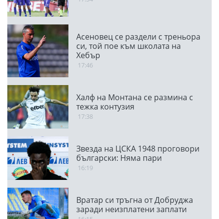
Асеновец се раздели с треньора
си, той пое към школата на
Хебър
17:46
Халф на Монтана се размина с
тежка контузия
17:38
Звезда на ЦСКА 1948 проговори
български: Няма пари
16:19
Вратар си тръгна от Добруджа
заради неизплатени заплати