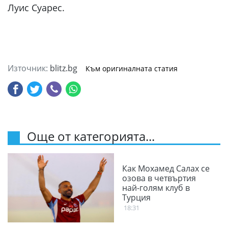
Луис Суарес.
Източник:
blitz.bg
Към оригиналната статия
Още от категорията...
Как Мохамед Салах се
озова в четвъртия
най-голям клуб в
Турция
18:31