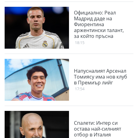
Официално: Реал
Мадрид даде на
Фиорентина
аржентински талант,
за който пръсна
немалко пари през
18:15
миналото лято
Напусналият Арсенал
Томиясу има нов клуб
в Премиър лийг
17:54
Спалети: Интер си
остава най-силният
отбор в Италия