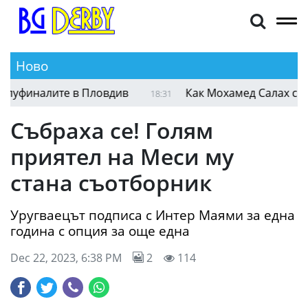
Ново
уфиналите в Пловдив
Как Мохамед Салах се озов
18:31
Събраха се! Голям
приятел на Меси му
стана съотборник
Уругваецът подписа с Интер Маями за една
година с опция за още една
Dec 22, 2023, 6:38 PM
2
114