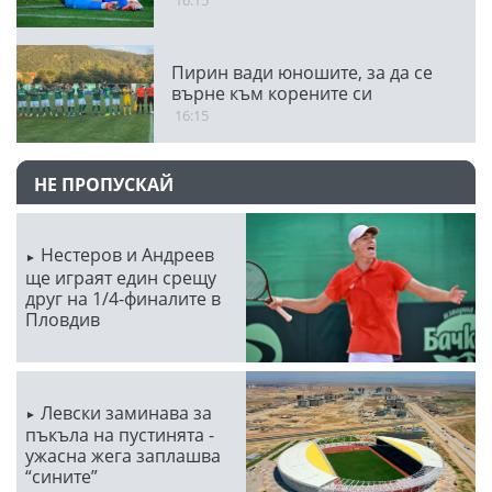
16:15
Пирин вади юношите, за да се
върне към корените си
16:15
НЕ ПРОПУСКАЙ
Нестеров и Андреев
ще играят един срещу
друг на 1/4-финалите в
Пловдив
Левски заминава за
пъкъла на пустинята -
ужасна жега заплашва
“сините”