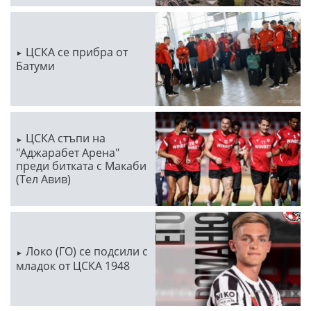
ЦСКА се прибра от
Батуми
ЦСКА стъпи на
"Аджарабет Арена"
преди битката с Макаби
(Тел Авив)
Локо (ГО) се подсили с
младок от ЦСКА 1948