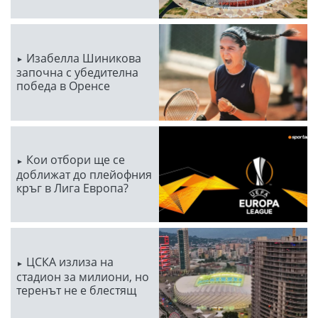
Изабелла Шиникова
започна с убедителна
победа в Оренсе
Кои отбори ще се
доближат до плейофния
кръг в Лига Европа?
ЦСКА излиза на
стадион за милиони, но
теренът не е блестящ