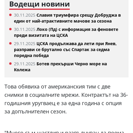
Водещи новини
30.11.2025
Славия триумфира срещу Добруджа в
един от най-атрактивните мачове за сезона
30.11.2025
Локо (Пд) с информация за феновете
преди визитата на ЦСКА
29.11.2025
ЦСКА продължава да лети при Янев,
разправи се брутално със Спартак за седма
поредна победа
29.11.2025
Ботев прекърши Черно море на
Колежа
Това обявиха от американския тим с две
снимки в социалните мрежи. Контрактът на 36-
годишния уругваец е за една година с опция
за допълнителен сезон.
"Много съм щастлив и развълнуван да поема