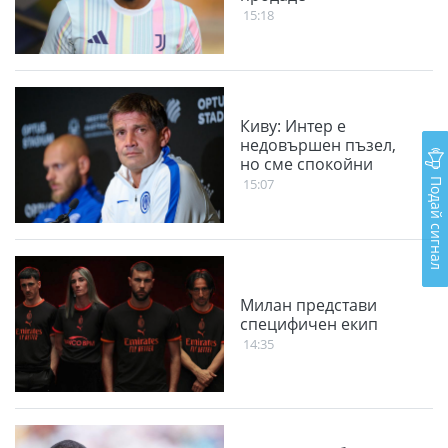
15:18
Киву: Интер е
недовършен пъзел,
но сме спокойни
Подай сигнал
15:07
Милан представи
специфичен екип
14:35