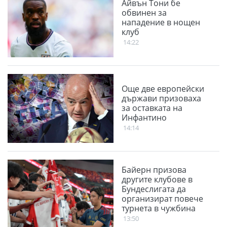
Айвън Тони бе
обвинен за
нападение в нощен
клуб
14:22
Още две европейски
държави призоваха
за оставката на
Инфантино
14:14
Байерн призова
другите клубове в
Бундеслигата да
организират повече
турнета в чужбина
13:50