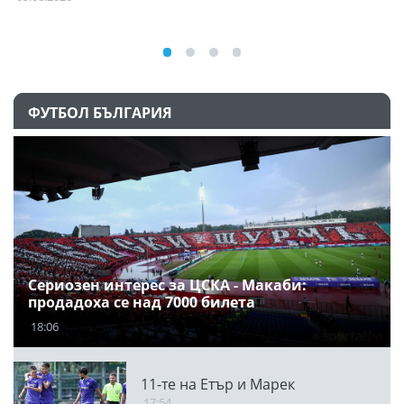
ФУТБОЛ БЪЛГАРИЯ
Сериозен интерес за ЦСКА - Макаби:
продадоха се над 7000 билета
18:06
11-те на Етър и Марек
17:54