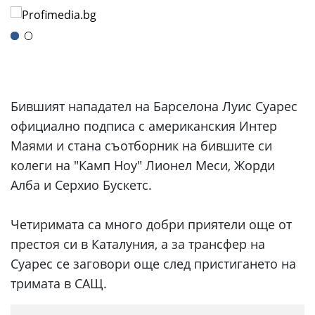
Бившият нападател на Барселона Луис Суарес
официално подписа с американския Интер
Маями и стана съотборник на бившите си
колеги на "Камп Ноу" Лионел Меси, Жорди
Алба и Серхио Бускетс.
Четиримата са много добри приятели още от
престоя си в Каталуния, а за трансфер на
Суарес се заговори още след пристигането на
тримата в САЩ.