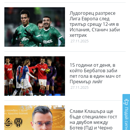
Лудогорец разтресе
Лига Европа след
трилър срещу 12-ия в
Испания, Станич заби
хеттрик
27.11.2025
15 години от деня, в
който Бербатов заби
пет гола в един мач от
Премиър лийг
27.11.2025
Подай сигнал
Слави Клашъра ще
бъде специален гост
на двубоя между
Ботев (Пд) и Черно