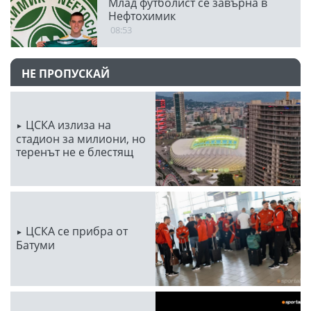
Млад футболист се завърна в
Нефтохимик
08:53
НЕ ПРОПУСКАЙ
ЦСКА излиза на
стадион за милиони, но
теренът не е блестящ
ЦСКА се прибра от
Батуми