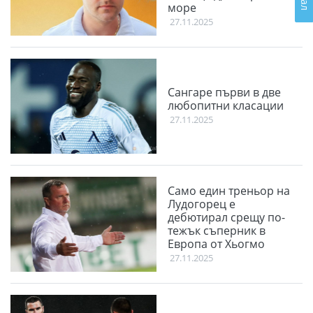
море
27.11.2025
Сангаре първи в две
любопитни класации
27.11.2025
Само един треньор на
Лудогорец е
дебютирал срещу по-
тежък съперник в
Европа от Хьогмо
27.11.2025