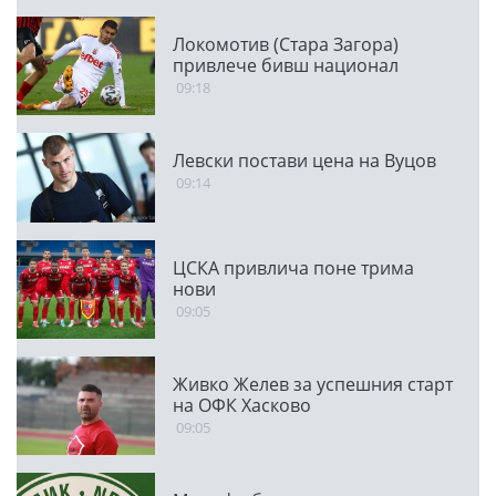
Локомотив (Стара Загора)
привлече бивш национал
09:18
Левски постави цена на Вуцов
09:14
ЦСКА привлича поне трима
нови
09:05
Живко Желев за успешния старт
на ОФК Хасково
09:05