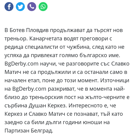
В Ботев Пловдив продължават да търсят нов
треньор. Канарчетата водят преговори с
редица специалисти от чужбина, след като не
успяха да привлекат голямо българско име.
BgDerby.com научи, че разговорите със Славко
Матич не са продължили и са останали само в
начален етап, поне до този момент. Източници
на BgDerby.com разкриват, че в момента най-
близо до треньорския пост на жълто-черните е
сърбина Душан Керкез. Интересното е, че
Керкез и Славко Матич се познават, тъй като
заедно са били дълги години юноши на
Партизан Белград.