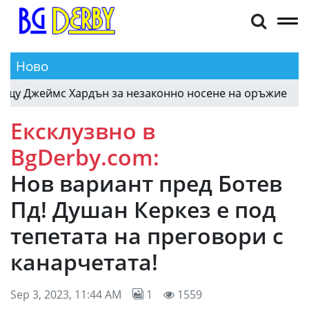
Ново
у Джеймс Хардън за незаконно носене на оръжие
10:3
Ексклузвно в
BgDerby.com:
Нов вариант пред Ботев
Пд! Душан Керкез е под
тепетата на преговори с
канарчетата!
Sep 3, 2023, 11:44 AM
1
1559