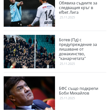
Обявиха съдиите за
следващия кръг в
efbet Лига
25.11.2025
Ботев (Пд) с
предупреждение за
лишаване от
домакинство,
"канарчетата"
олекнаха с над 5 бона
25.11.2025
след двубоя с ЦСКА
БФС също подкрепи
Боби Михайлов
25.11.2025