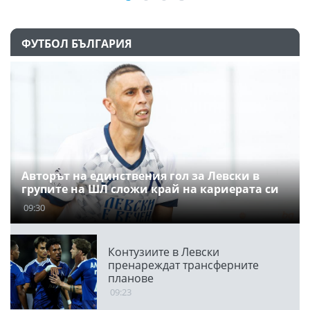
ФУТБОЛ БЪЛГАРИЯ
Авторът на единствения гол за Левски в
групите на ШЛ сложи край на кариерата си
09:30
Контузиите в Левски
пренареждат трансферните
планове
09:23