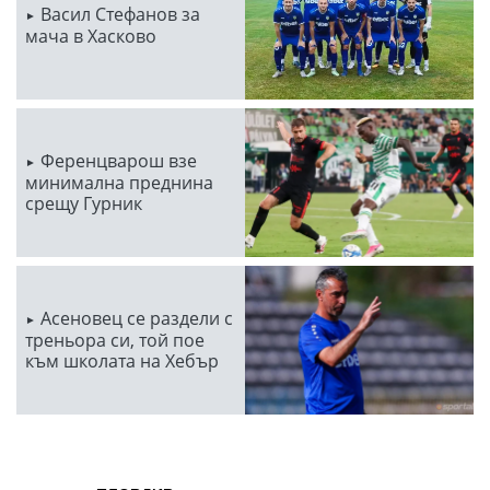
Васил Стефанов за
мача в Хасково
Ференцварош взе
минимална преднина
срещу Гурник
Асеновец се раздели с
треньора си, той пое
към школата на Хебър