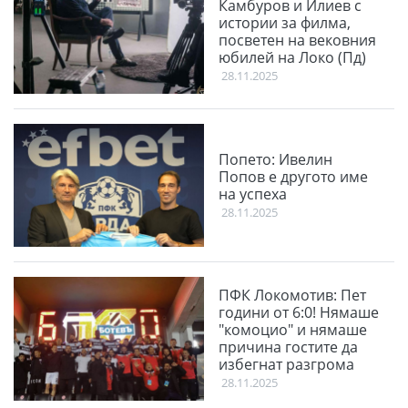
Камбуров и Илиев с
истории за филма,
посветен на вековния
юбилей на Локо (Пд)
28.11.2025
Попето: Ивелин
Попов е другото име
на успеха
28.11.2025
ПФК Локомотив: Пет
години от 6:0! Нямаше
"комоцио" и нямаше
причина гостите да
избегнат разгрома
28.11.2025