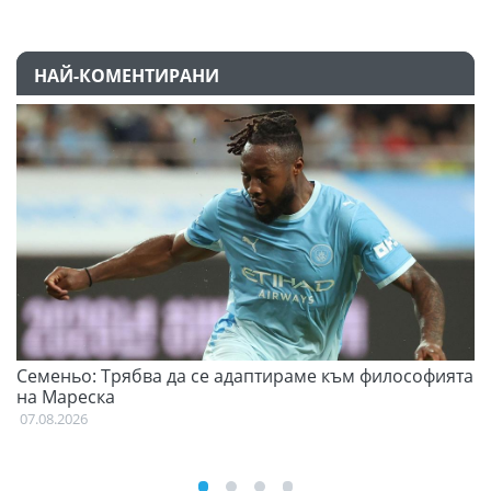
НАЙ-КОМЕНТИРАНИ
Семеньо: Трябва да се адаптираме към философията
Ф
на Мареска
07
07.08.2026