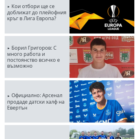
Кои отбори ще се
доближат до плейофния
кръг в Лига Европа?
Борил Григоров: С
много работа и
постоянство всичко е
възможно
Официално: Арсенал
продаде датски халф на
Евертън