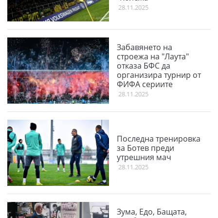
28.11.2025
Забавянето на
строежа на "Лаута"
отказа БФС да
организира турнир от
ФИФА сериите
28.11.2025
Последна тренировка
за Ботев преди
утрешния мач
28.11.2025
Зума, Едо, Бащата,