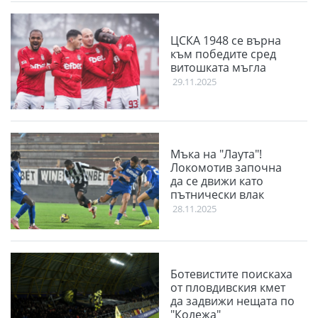
ЦСКА 1948 се върна
към победите сред
витошката мъгла
29.11.2025
Мъка на "Лаута"!
Локомотив започна
да се движи като
пътнически влак
28.11.2025
Ботевистите поискаха
от пловдивския кмет
да задвижи нещата по
"Колежа"