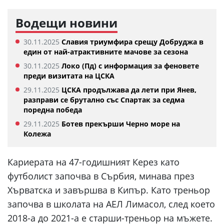
Водещи новини
30.11.2025
Славия триумфира срещу Добруджа в
един от най-атрактивните мачове за сезона
30.11.2025
Локо (Пд) с информация за феновете
преди визитата на ЦСКА
29.11.2025
ЦСКА продължава да лети при Янев,
разправи се брутално със Спартак за седма
поредна победа
29.11.2025
Ботев прекърши Черно море на
Колежа
Кариерата на 47-годишният Керез като
футболист започва в Сърбия, минава през
Хърватска и завършва в Кипър. Като треньор
започва в школата на АЕЛ Лимасол, след което
2018-а до 2021-а е старши-треньор на мъжете.