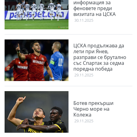
информация за
феновете преди
визитата на ЦСКА
30.11.2025
ЦСКА продължава да
лети при Янев,
разправи се брутално
със Спартак за седма
поредна победа
29.11.2025
Ботев прекърши
Черно море на
Колежа
29.11.2025