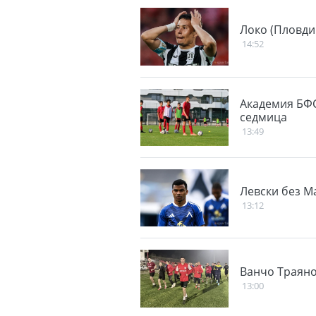
Локо (Пловди
14:52
Академия БФ
седмица
13:49
Левски без М
13:12
Ванчо Траянов
13:00