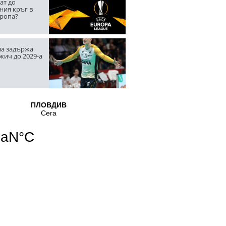
ат до
ния кръг в
вропа?
а задържа
жич до 2029-а