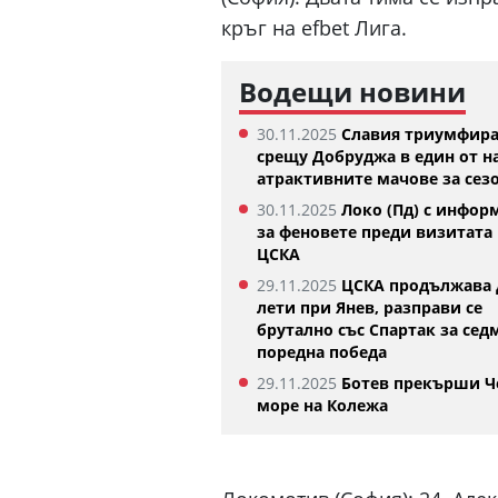
кръг на efbet Лига.
Водещи новини
30.11.2025
Славия триумфир
срещу Добруджа в един от н
атрактивните мачове за сез
30.11.2025
Локо (Пд) с инфор
Денвър Нъгетс взе звезда о
за феновете преди визитата 
Евролигата
ЦСКА
05.08.2026
29.11.2025
ЦСКА продължава 
лети при Янев, разправи се
брутално със Спартак за сед
поредна победа
29.11.2025
Ботев прекърши Ч
море на Колежа