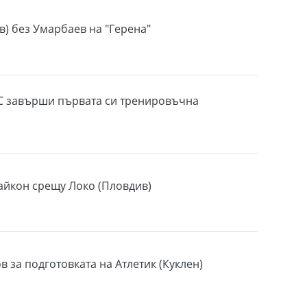
в) без Умарбаев на "Герена"
С завърши първата си тренировъчна
айкон срещу Локо (Пловдив)
 за подготовката на Атлетик (Куклен)