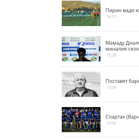
Пирин вади ю
16:15
Мамаду Диало
миналия сезо
15:28
Поставят бар
15:08
Спартак (Вар
14:56