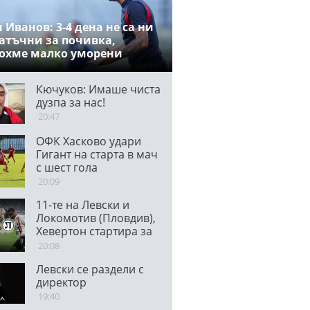
 Иванов: 3-4 дена не са ни
атъчни за почивка,
охме малко уморени
Кючуков: Имаше чиста
дузпа за нас!
20:47
ОФК Хасково удари
Гигант на старта в мач
с шест гола
20:09
11-те на Левски и
Локомотив (Пловдив),
Хевертон стартира за
"сините"
20:08
Левски се раздели с
директор
19:40