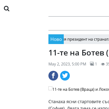
Ново
ия за честването на новия президент на страната
21
11-те на Ботев
May 2, 2023, 5:00 PM
1
3
Станаха ясни стартовите съ
(София). Двата тима се изпр