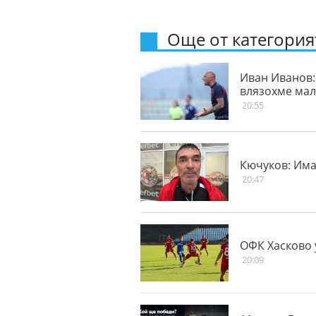
Още от категорият
Иван Иванов: 
влязохме ма
20:55
Кючуков: Има
20:47
ОФК Хасково у
20:09