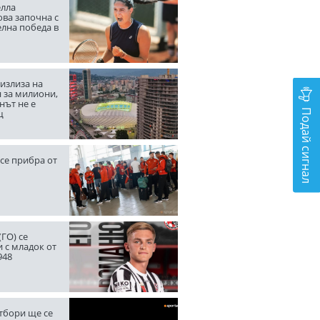
лла
ва започна с
елна победа в
излиза на
 за милиони,
нът не е
Подай сигнал
щ
се прибра от
ГО) се
 с младок от
948
тбори ще се