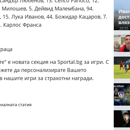
сандър Любенов, 13. Селсо Рапосо, 12.
 Милошев, 5. Дейвид Малембана, 94.
Иван
 15. Лука Иванов, 44. Божидар Кацаров, 7.
дост
вляз
. Карлос Франса
20:55
Враца
е" е новата секция на Sportal.bg за игри. С
ожете да персонализирате Вашето
в нашите игри за страхотни награди.
налната статия