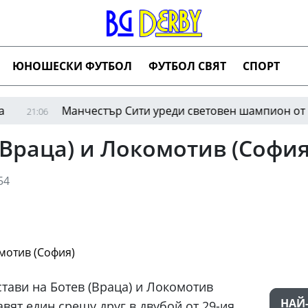
ЮНОШЕСКИ ФУТБОЛ
ФУТБОЛ СВЯТ
СПОРТ
Манчестър Сити уреди световен шампион от Марсил
:06
 (Враца) и Локомотив (София
54
стави на Ботев (Враца) и Локомотив
НАЙ
авят един срещу друг в двубой от 29-ия