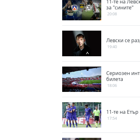
11-те на Левс
за "сините"
20:08
Левски се ра
19:40
Сериозен инт
билета
18:06
11-те на Етър
17:54