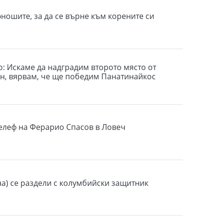
ношите, за да се върне към корените си
: Искаме да надградим второто място от
н, вярвам, че ще победим Панатинайкос
елеф на Ферарио Спасов в Ловеч
на) се раздели с колумбийски защитник