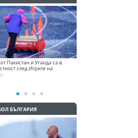
 от Пакистан и Уганда са в
Семеньо: Трябва да се а
стност след Игрите на
към философията на Мар
ската общност
03:58
26
БОЛ БЪЛГАРИЯ