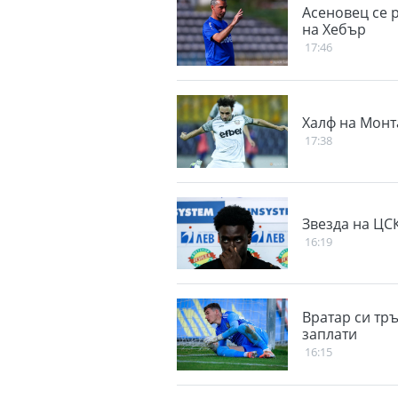
Асеновец се 
на Хебър
17:46
Халф на Монт
17:38
Звезда на ЦС
16:19
Вратар си тр
заплати
16:15