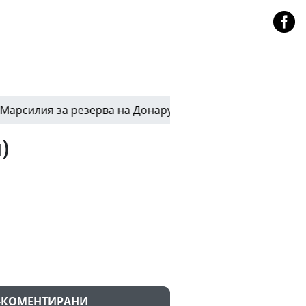
ия за резерва на Донарума
Иван Иванов: 3-4 
20:55
)
-КОМЕНТИРАНИ