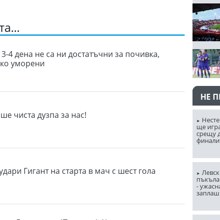
а...
3-4 дена не са ни достатъчни за почивка,
лко уморени
НЕ 
ше чиста дузпа за нас!
Несте
ще игр
срещу д
финали
дари Гигант на старта в мач с шест гола
Левск
пъкъла
- ужасн
заплаш