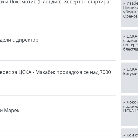
ки и Локомотив (Пловдив), Хевертон стартира
Изабе
Шинико
убедит
Оренсе
ЦСКА 
здели с директор
стадион
но тере
блестя
ЦСКА 
ерес за ЦСКА - Макаби: продадоха се над 7000
Батуми
Локо (
подсили
 и Марек
ЦСКА 1
Кои о