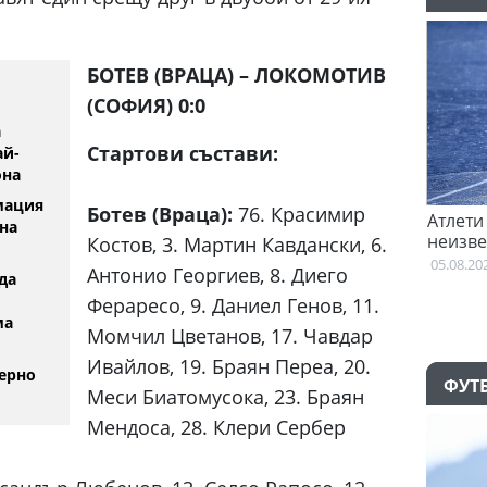
БОТЕВ (ВРАЦА) – ЛОКОМОТИВ
(СОФИЯ) 0:0
а
Стартови състави:
ай-
она
мация
Ботев (Враца):
76. Красимир
т
Феран Торес е казал "да" на Пари Сен
Атлети
на
Жермен
неизве
Костов, 3. Мартин Кавдански, 6.
Британ
02:59
05.08.20
Антонио Георгиев, 8. Диего
да
Фераресо, 9. Даниел Генов, 11.
ма
Момчил Цветанов, 17. Чавдар
Ивайлов, 19. Браян Переа, 20.
ерно
ФУТ
Меси Биатомусока, 23. Браян
Мендоса, 28. Клери Сербер