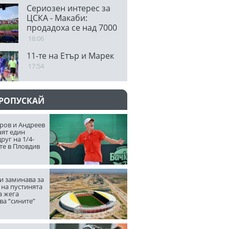
Сериозен интерес за
ЦСКА - Макаби:
продадоха се над 7000
билета
18:06
11-те на Етър и Марек
17:54
ПРОПУСКАЙ
ров и Андреев
аят един
руг на 1/4-
те в Пловдив
и заминава за
 на пустинята
а жега
ва “сините”