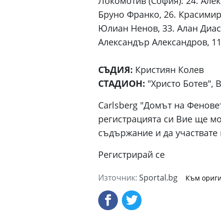
Локомотив (София): 24. Алек
Бруно Франко, 26. Красимир
Юлиан Ненов, 33. Алан Диас,
Александър Александров, 11
СЪДИЯ:
Кристиян Колев
СТАДИОН:
"Христо Ботев", 
Carlsberg "Домът на Феновет
регистрацията си Вие ще м
съдържание и да участвате 
Регистрирай сe
Източник:
Sportal.bg
Към ориги