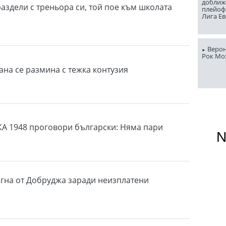
доближ
раздели с треньора си, той пое към школата
плейоф
Лига Е
Верон
Рок Мо
ана се размина с тежка контузия
КА 1948 проговори български: Няма пари
ъгна от Добруджа заради неизплатени