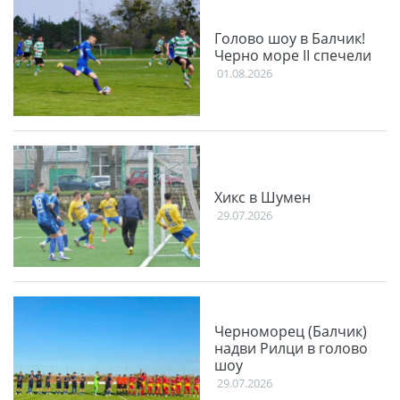
Голово шоу в Балчик!
Черно море II спечели
01.08.2026
Хикс в Шумен
29.07.2026
Черноморец (Балчик)
надви Рилци в голово
шоу
29.07.2026