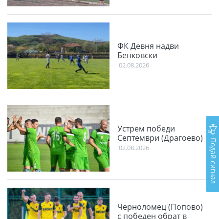
ФК Девня надви
Бенковски
02.08.2026
Устрем победи
Септември (Драгоево)
Подай сигнал
02.08.2026
Черноломец (Попово)
с победен обрат в