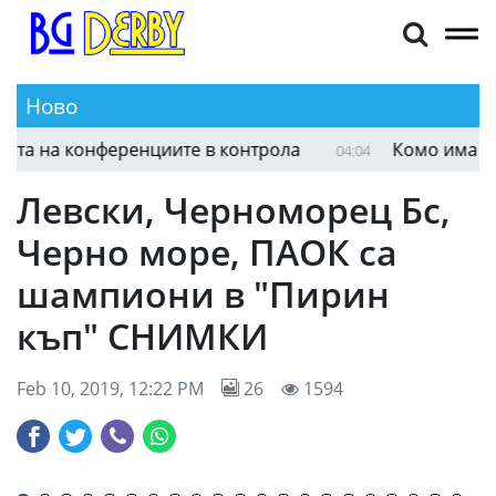
Ново
Фулъм допусна обрат от носителя на Лигата на
05:01
Левски, Черноморец Бс,
Черно море, ПАОК са
шампиони в "Пирин
къп" СНИМКИ
Feb 10, 2019, 12:22 PM
26
1594