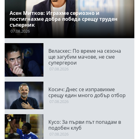
Асен Митков: Играхме сериозно и
постигнахме добра победа срещу труден
съперник
07.08.2026
Веласкес: По време на сезона
ще загубим мачове, не сме
супергерои
07.08.2026
Косич: Днес се изправихме
срещу един много добър отбор
07.08.2026
Кусо: За първи път попадам в
подобен клуб
07.08.2026