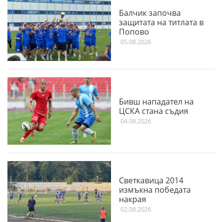
Балчик започва
защитата на титлата в
Попово
05.08.2026
Бивш нападател на
ЦСКА стана съдия
04.08.2026
Светкавица 2014
измъкна победата
накрая
02.08.2026