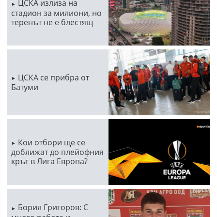
ЦСКА излиза на
стадион за милиони, но
теренът не е блестящ
ЦСКА се прибра от
Батуми
Кои отбори ще се
доближат до плейофния
кръг в Лига Европа?
Борил Григоров: С