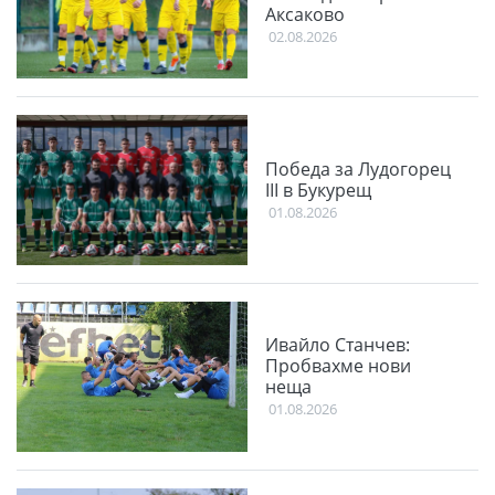
Аксаково
02.08.2026
Победа за Лудогорец
III в Букурещ
01.08.2026
Ивайло Станчев:
Пробвахме нови
неща
01.08.2026