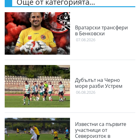
Още от категорията...
Вратарски трансфери
в Бенковски
07.08.2026
Дубълът на Черно
море разби Устрем
06.08.2026
Известни са първите
участници от
Североизток в