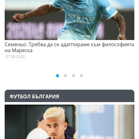
Семеньо: Трябва да се адаптираме към философията
Ф
на Мареска
07
07.08.2026
ФУТБОЛ БЪЛГАРИЯ