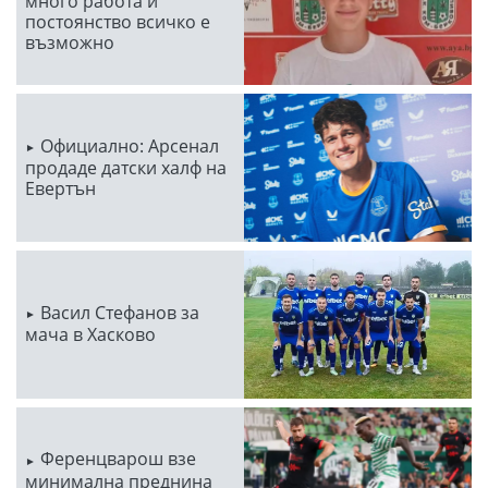
много работа и
постоянство всичко е
възможно
Официално: Арсенал
продаде датски халф на
Евертън
Васил Стефанов за
мача в Хасково
Ференцварош взе
минимална преднина