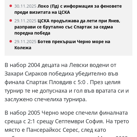
30.11.2025
Локо (Пд) с информация за феновете
преди визитата на ЦСКА
29.11.2025
ЦСКА продължава да лети при Янев,
разправи се брутално със Спартак за седма
поредна победа
29.11.2025
Ботев прекърши Черно море на
Колежа
В набор 2004 децата на Левски водени от
Захари Сираков победиха убедително във
финала Спартак Пловдив с 5:0 . През целия
турнир те не допуснаха и гол във вратата си и
заслужено спечелиха турнира.
В набор 2005 Черно море спечели финалната
среща с 2:1 срещу Септември София. На трето
място е Пансерайкос Серес, след като