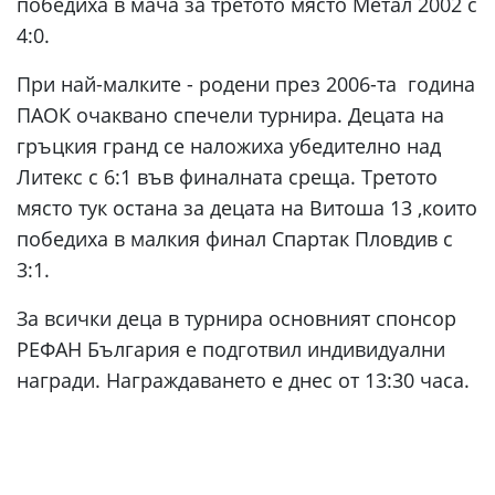
победиха в мача за третото място Метал 2002 с
4:0.
При най-малките - родени през 2006-та година
ПАОК очаквано спечели турнира. Децата на
гръцкия гранд се наложиха убедително над
Литекс с 6:1 във финалната среща. Третото
място тук остана за децата на Витоша 13 ,които
победиха в малкия финал Спартак Пловдив с
3:1.
За всички деца в турнира основният спонсор
РЕФАН България е подготвил индивидуални
награди. Награждаването е днес от 13:30 часа.