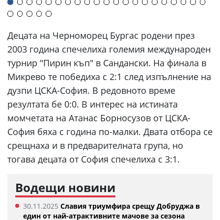
Децата на Черноморец Бургас родени през
2003 година спечелиха големия международен
турнир "Пирин къп" в Сандански. На финала в
Микрево те победиха с 2:1 след изпълнение на
дузпи ЦСКА-София. В редовното време
резултата бе 0:0. В интерес на истината
момчетата на Атанас Борносузов от ЦСКА-
София бяха с година по-малки. Двата отбора се
срещнаха и в предварителната група, но
тогава децата от София спечелиха с 3:1.
Водещи новини
30.11.2025
Славия триумфира срещу Добруджа в
един от най-атрактивните мачове за сезона