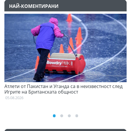
НАЙ-КОМЕНТИРАНИ
Атлети от Пакистан и Уганда са в неизвестност след
Д
Игрите на Британската общност
05
05.08.2026