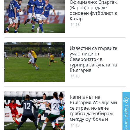
Официално: Спартак
(Варна) продаде
основен футболист в
Катар
14:18
Известни са първите
участници от
Североизток в
турнира за купата на
България
14:13
Капитанът на
България W: Още ми
Подай сигнал
се играе, но вече
трябва да избирам
между футбола и
семейството
14:13