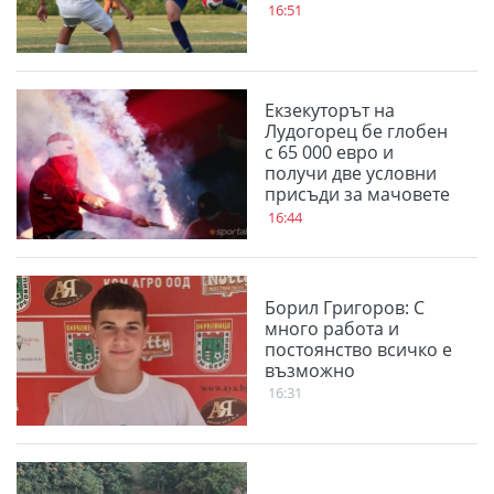
16:51
Екзекуторът на
Лудогорец бе глобен
с 65 000 евро и
получи две условни
присъди за мачовете
с "орлите"
16:44
Борил Григоров: С
много работа и
постоянство всичко е
възможно
16:31