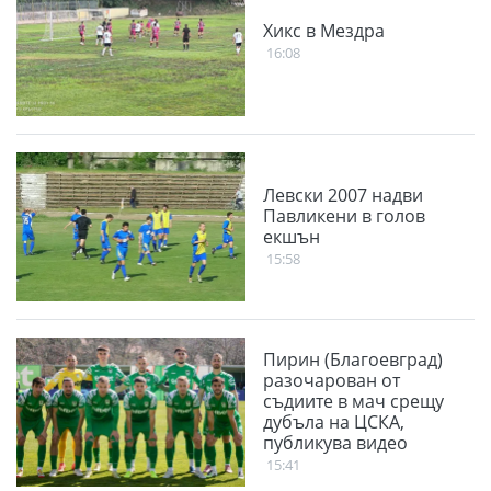
Хикс в Мездра
16:08
Левски 2007 надви
Павликени в голов
екшън
15:58
Пирин (Благоевград)
разочарован от
съдиите в мач срещу
дубъла на ЦСКА,
публикува видео
15:41