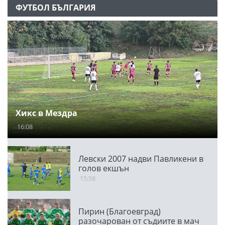
ФУТБОЛ БЪЛГАРИЯ
Хикс в Мездра
16:08
Левски 2007 надви Павликени в
голов екшън
15:58
Пирин (Благоевград)
разочарован от съдиите в мач