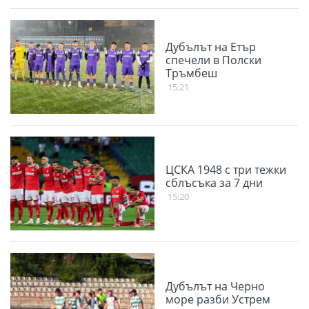
Дубълът на Етър
спечели в Полски
Тръмбеш
15:21
ЦСКА 1948 с три тежки
сблъсъка за 7 дни
15:20
Дубълът на Черно
море разби Устрем