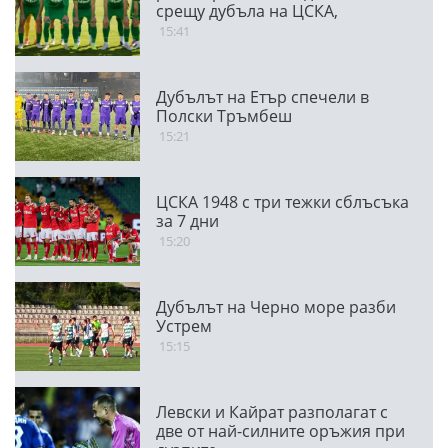
срещу дубъла на ЦСКА,
публикува видео
15:41
Дубълът на Етър спечели в
Полски Тръмбеш
15:21
ЦСКА 1948 с три тежки сблъсъка
за 7 дни
15:20
Дубълът на Черно море разби
Устрем
15:15
Левски и Кайрат разполагат с
две от най-силните оръжия при