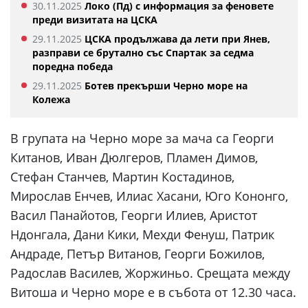
30.11.2025
Локо (Пд) с информация за феновете
преди визитата на ЦСКА
29.11.2025
ЦСКА продължава да лети при Янев,
разправи се брутално със Спартак за седма
поредна победа
29.11.2025
Ботев прекърши Черно море на
Колежа
В групата на Черно море за мача са Георги
Китанов, Иван Дюлгеров, Пламен Димов,
Стефан Станчев, Мартин Костадинов,
Мирослав Енчев, Илиас Хасани, Юго Кононго,
Васил Панайотов, Георги Илиев, Аристот
Ндонгала, Дани Кики, Мехди Фенуш, Патрик
Андраде, Петър Витанов, Георги Божилов,
Радослав Василев, Жоржиньо. Срещата между
Витоша и Черно море е в събота от 12.30 часа.