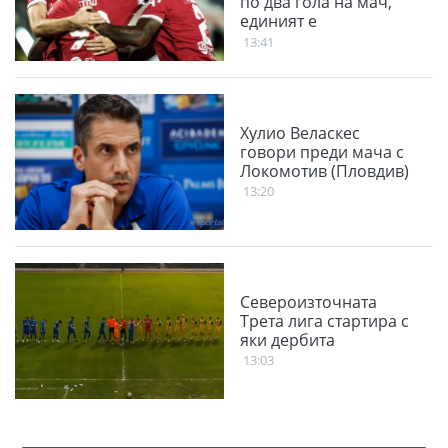
по два гола на мач,
единият е
благодарение на
13:41
феновете
Хулио Веласкес
говори преди мача с
Локомотив (Пловдив)
13:20
Североизточната
Трета лига стартира с
яки дербита
13:03