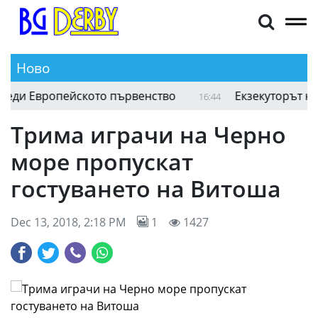
Ново
и Европейското първенство
Екзекуторът на Луд
16:44
Трима играчи на Черно
море пропускат
гостуването на Витоша
Dec 13, 2018, 2:18 PM
1
1427