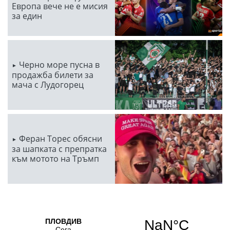
Европа вече не е мисия
за един
Черно море пусна в
продажба билети за
мача с Лудогорец
Феран Торес обясни
за шапката с препратка
към мотото на Тръмп