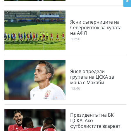
Ясни съперниците на
Североизток за купата
на АФЛ
13:56
Янев определи
групата на ЦСКА за
мача с Макаби
13:46
Президентът на БК
ЦСКА: Ако
футболистите вкарват