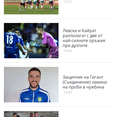
15:15
Левски и Кайрат
разполагат с две от
най-силните оръжия
при дузпите
15:06
Защитник на Гигант
(Съединение) замина
на проби в чужбина
14:33