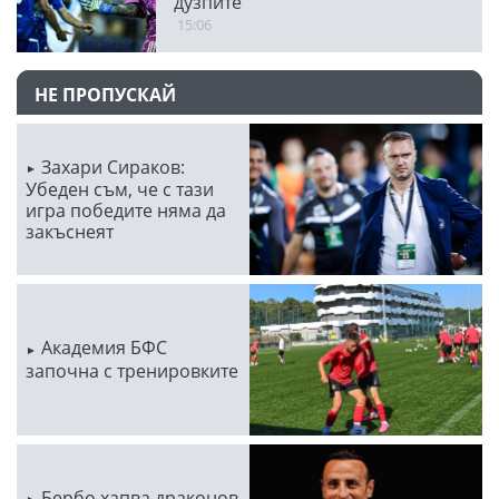
дузпите
15:06
НЕ ПРОПУСКАЙ
Захари Сираков:
Убеден съм, че с тази
игра победите няма да
закъснеят
Академия БФС
започна с тренировките
Бербо хапва драконов