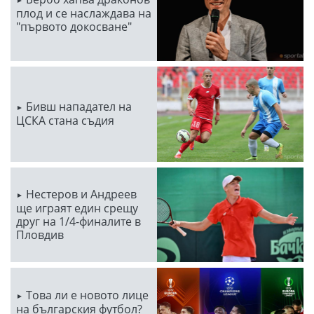
плод и се наслаждава на
"първото докосване"
Бивш нападател на
ЦСКА стана съдия
Нестеров и Андреев
ще играят един срещу
друг на 1/4-финалите в
Пловдив
Това ли е новото лице
на българския футбол?