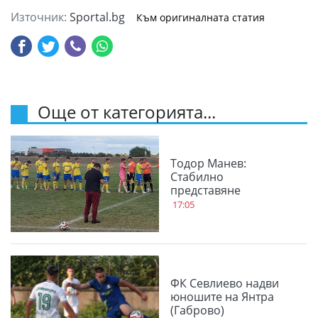
Източник:
Sportal.bg
Към оригиналната статия
Още от категорията...
Тодор Манев:
Стабилно
представяне
17:05
ФК Севлиево надви
юношите на Янтра
(Габрово)